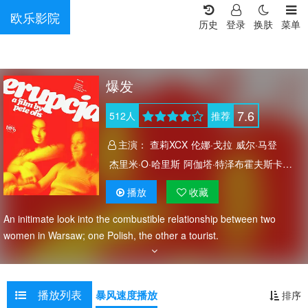
欧乐影院
历史
登录
换肤
菜单
爆发
7.6
512
人
推荐
主演：
查莉XCX
伦娜·戈拉
威尔·马登
杰里米·O·哈里斯
阿伽塔·特泽布霍夫斯卡
Maja Michnacka
Jan Lubaczewski
播放
收藏
Jacek Zubiel
Marcin Malisz
Anton Kolbasko
An initimate look into the combustible relationship between two
Aleksander Lipski-Reinstein
Jakub Galecki
women in Warsaw; one Polish, the other a tourist.
Mirra Prudowska
Grzegorz Pluciennik
Julia Swiech
Bartlomiej Palubicki
播放列表
暴风速度播放
排序