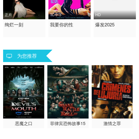
正片
TC中字
HD
2026 / 美国 / 英语
绚烂一刻
2026 / 美国 / 英语
我要你的性
2025 / 美国 / 波兰 / 英
爆发2025
剧情
剧情 喜剧 惊悚
语,波兰语
爱情
为您推荐
恶魔之口
菲律宾恐怖故事15
激情之罪