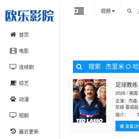
视频
首页
电影
搜索
杰里米·O·
连续剧
动作片
综艺
足球教练
喜剧片
国产剧
2026 / 美国
动漫
爱情片
港台剧
主演：杰森
大陆综艺
尼娅·雷诺兹
克莱尔·阿什
简介：
Te
短剧
科幻片
日韩剧
日韩综艺
国产动漫
一季里，T
查看详
恐怖片
最近更新
欧美剧
港台综艺
日韩动漫