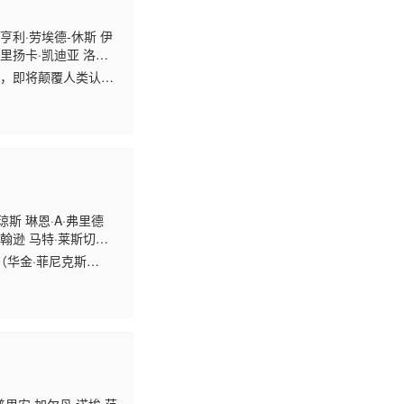
 亨利·劳埃德-休斯 伊
里扬卡·凯迪亚 洛拉·
 埃利奥特·维拉尔 诺
”，即将颠覆人类认
琼斯 琳恩·A·弗里德
约翰逊 马特·莱斯切
琳斯基 布莱恩·考克
（华金·菲尼克斯
·珍妮 仁·库恩 菲奥娜
的信件。他刚结束与妻子凯
会让他接触到最新的人工
迷人的声线，温柔体贴而又
人机友谊最终发