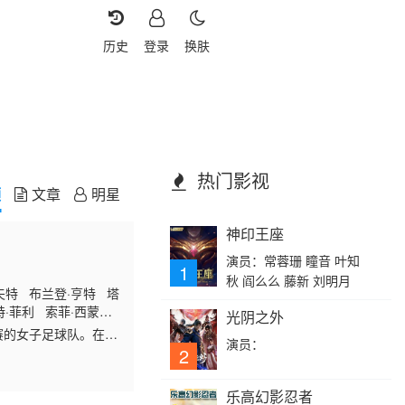
历史
登录
换肤
热门影视
频
文章
明星
神印王座
演员：常蓉珊 瞳音 叶知
1
秋 阎么么 藤新 刘明月
夫特 布兰登·亨特 塔
特·菲利 索菲·西蒙特
光阴之外
赛的女子足球队。在这
演员：
2
乐高幻影忍者