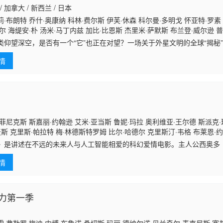
国 / 加拿大 / 新西兰 / 日本
·布朗特 乔什·奥康纳 科林·费尔斯 伊芙·休森 科尔曼·多明戈 怀亚特·罗素
尔 海缇安·朴 汤米·马丁内兹 加比·比恩斯 杰里米·萨默斯 布兰登·威尔逊 普
姆·帕拉克 迈克尔·加斯顿 麦肯娜·布里杰 斯万米·萨姆派奥 艾米丽·麦肯德里
类仰望深空，是否有一个“它”也正在对望？一场关于外星文明的全球“揭秘
克里斯·西尔科克 奇里尔·保兰 库利·卡尔文 伊丽莎白·斯坦利
后隐藏的真相，为何有人想要将它永远封存？
情
菲尼克斯 斯嘉丽·约翰逊 艾米·亚当斯 鲁妮·玛拉 奥利维亚·王尔德 斯派克·
麦斯 克里斯·帕拉特 梅·林德斯特罗姆 比尔·哈德尔 克里斯汀·韦格 布莱恩·
·库马尔 史蒂夫·齐西斯 格雷茜·普瑞维特 波茜娅·道布尔戴 斯蒂芬妮·索科
》是讲述在不远的未来人与人工智能相爱的科幻爱情电影。主人公西奥多
里加亚 琼·布莱尔 塞斯·凯尔 李·克里斯蒂安 尼科·戴维 香农·爱德华兹 阿莉娅
n Phoenix 饰）是一位信件撰写人，心思细腻而深邃，能写出最感人肺腑
尔·麦克法登 杰里米·拉布 劳拉·柯尔孔 帕梅拉·罗伊兰
情
玛拉 Rooney Mara 饰）的婚姻，还没走出心碎的阴影。 一次偶然机
1，它的化身萨曼莎（斯嘉丽·约翰逊 Scarlett Johansson 声）拥有
西奥多与萨曼莎很快发现他们如此的投缘，而且存在双向的需求与欲望，
力第一季