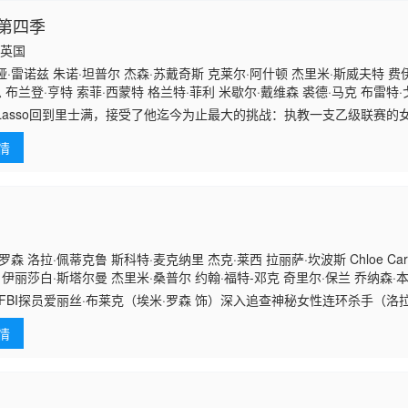
第四季
国,英国
·雷诺兹 朱诺·坦普尔 杰森·苏戴奇斯 克莱尔·阿什顿 杰里米·斯威夫特 费伊
恩 布兰登·亨特 索菲·西蒙特 格兰特·菲利 米歇尔·戴维森 裘德·马克 布雷特
d Lasso回到里士满，接受了他迄今为止最大的挑战：执教一支乙级联赛
和球队学着“先做了再说”，把握他们从未设想过的机会。
情
森 洛拉·佩蒂克鲁 斯科特·麦克纳里 杰克·莱西 拉丽萨·坎波斯 Chloe Carril
 伊丽莎白·斯塔尔曼 杰里米·桑普尔 约翰·福特-邓克 奇里尔·保兰 乔纳森·本德
zmyn C Dorsey 贾斯廷·安德鲁·菲利普斯
I探员爱丽丝·布莱克（埃米·罗森 饰）深入追查神秘女性连环杀手（洛拉
相
情