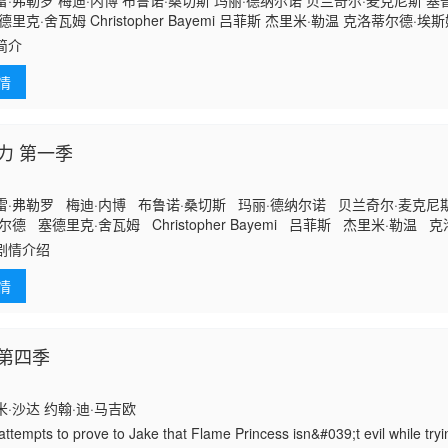
·弗勒罗 梅迪·内博 布鲁诺·桑切斯 玛丽·德纳尔诺 贝兰奇尔·麦克尼斯 塞
里克·舍瓦姆 Christopher Bayemi 吕菲斯 杰里米·勒温 克洛蒂尔德·埃
尼古拉斯·马丁内斯 米歇尔·莫雷蒂 玛拉·泰利安 Akache Busiah Cédric Le
简介
情
力 第一季
雷·弗勒罗 梅迪·内博 布鲁诺·桑切斯 玛丽·德纳尔诺 贝兰奇尔·麦克
尔德 塞德里克·舍瓦姆 Christopher Bayemi 吕菲斯 杰里米·勒温
特里克·薛内斯 尼古拉斯·马丁内斯 米歇尔·莫雷蒂 玛拉·泰利安 Akache B
剧情介绍
情
第四季
·沙达 约翰·迪·马吉欧
attempts to prove to Jake that Flame Princess isn&#039;t evil while tryi