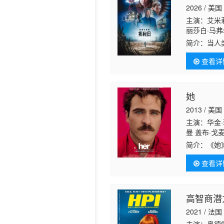
2026 / 美
历史片
主演：艾米莉
丽莎白·马弗
李·盖耶 吉
简介：
当人
亚·罗宾斯 
知。而这背
查看详
她
2013 / 美国
主演：华金·
曼 盖布·戈
尔 普拉莫德
简介：
《她
斯 里奥·巴
Joaqui
·林克 卡罗
查看详
瑟琳（鲁妮·
智能系统OS
幽默风趣。
高智商潜
2021 / 法国