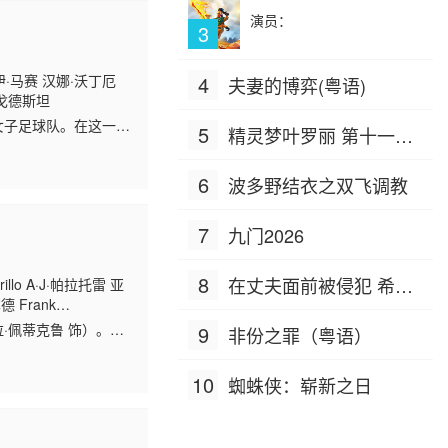
演员：
3
·马赛 汉娜·沃丁厄
4
夫妻的博弈(粤语)
·戈德斯坦
的女子足球队。在这一季
5
精灵梦叶罗丽 第十一季
（下）
6
波多野结衣之双飞调教
7
九门2026
8
在丈夫面前被侵犯 希岛
lo A·J·帕拉托雷 亚
 Frank
爱理 IPZ-505
·佩蒂克鲁 饰）。每
9
非份之罪（粤语）
10
蜘蛛侠：崭新之日