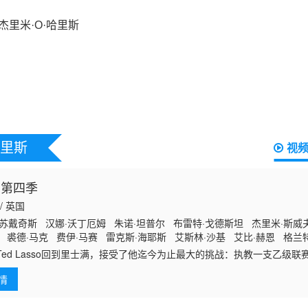
哈里斯
视
 第四季
 / 英国
·苏戴奇斯 汉娜·沃丁厄姆 朱诺·坦普尔 布雷特·戈德斯坦 杰里米·斯威
 裘德·马克 费伊·马赛 雷克斯·海耶斯 艾斯林·沙基 艾比·赫恩 格兰
顿 米歇尔·戴维森 尼尔·多德森-哈托
d Lasso回到里士满，接受了他迄今为止最大的挑战：执教一支乙级联
ed和球队学着“先做了再说”，把握他们从未设想过的机会。
情