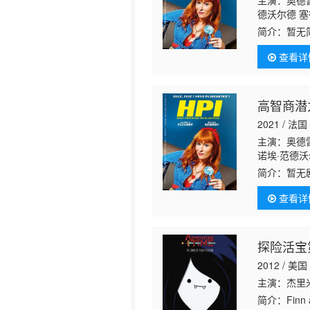
主演：奥德雷
德沃尔德 塞德
里克·薛内斯 
简介：
暂无
查看详
高智商潜
2021 / 法国
主演：奥德
诺埃·范德沃
多·马斯塔 帕
简介：
暂无
Le Maoût
查看详
探险活宝
2012 / 美国
主演：杰里米
简介：
Finn 