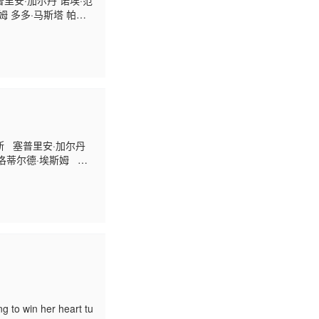
普里安·加尔丹 诺埃·范
斯姆 多多·马斯塔 帕特
 Maoût
尼斯 塞普里安·加尔丹
 克洛蒂尔德·埃斯姆 多
usiah Cédric
ng to win her heart tu