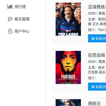
剧情片
足球教练
泰国剧
排行榜
欧美综艺
欧美动漫
2026 / 美
战争片
留言报错
主演：塔尼娅
姆 艾比·赫
悬疑片
简介：
Te
用户中心
里，Ted
查看详
犯罪片
奇幻片
狂怒追缉
2026 / 美国
邵氏电影
主演：埃米·罗
历克斯·莫夫
古装片
Pando Ja
简介：
FB
一次接近真
查看详
灾难片
记录片
揭秘日