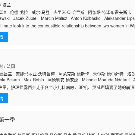
 / 波兰
CX 伦娜·戈拉 威尔·马登 杰里米·O·哈里斯 阿伽塔·特泽布霍夫斯卡 Maja
ewski Jacek Zubiel Marcin Malisz Anton Kolbasko Aleksander Lips
rra Prudowska Grzegorz Pluciennik Julia Swiech Bartlomiej Palubick
itimate look into the combustible relationship between two women in W
ourist.
情
时 / 法国
·德吕盖 安娜玛丽亚·沃特鲁梅 阿莱克斯·德斯卡 朱尔斯·德尔萨特 洛
ia Bekam Max Robin 阿德利安·迪安娜 Michèle Moanda Ndetani Al
uezolo Mayemba Kenayah Soumah Anne Lallemant Monia Douieb Gi
往常，护理师露西奔走于各个小儿科病房，BP机、哭喊声填满了她的崩
cin
外心力交瘁：四岁的亚当因营养不良入院观察，他妈妈海蓓卡执意要彻夜
情
定照顾失当
第一季