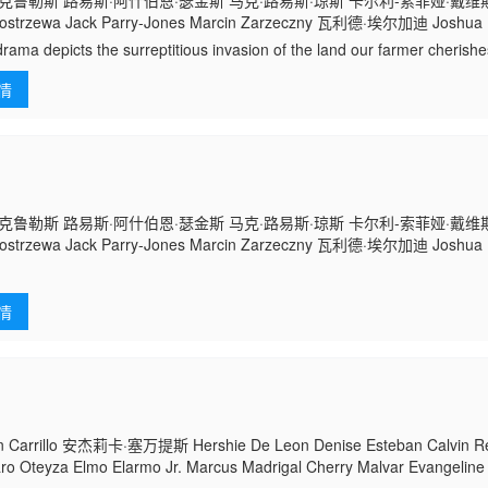
克鲁勒斯 路易斯·阿什伯恩·瑟金斯 马克·路易斯·琼斯 卡尔利-索菲娅·戴维
 Kostrzewa Jack Parry-Jones Marcin Zarzeczny 瓦利德·埃尔加迪 Jos
·加齐 Atilla Akinci Garmon Rhys Anka Evans Nicholas Page Hayma
rama depicts the surreptitious invasion of the land our farmer cherishe
情
克鲁勒斯 路易斯·阿什伯恩·瑟金斯 马克·路易斯·琼斯 卡尔利-索菲娅·戴维
 Kostrzewa Jack Parry-Jones Marcin Zarzeczny 瓦利德·埃尔加迪 Jos
 阿金·加
kinci Garmon Rhys Anka Evans Nicholas Page Hayman Nicholas Page 
ictsthesurreptitiousinvasionofthelandourfarmercherishes,withdevast
情
3
Carrillo 安杰莉卡·塞万提斯 Hershie De Leon Denise Esteban Calvin R
o Oteyza Elmo Elarmo Jr. Marcus Madrigal Cherry Malvar Evangeline