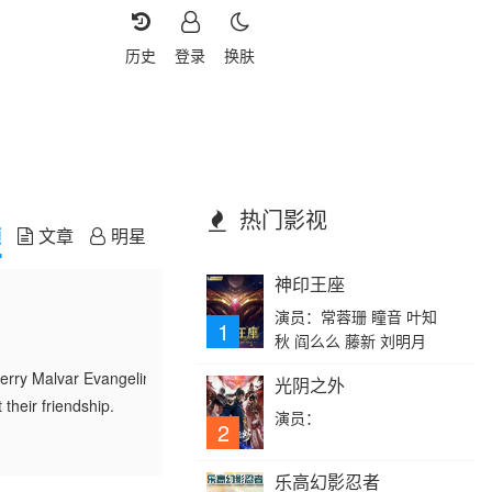
历史
登录
换肤
热门影视
频
文章
明星
神印王座
演员：常蓉珊 瞳音 叶知
1
秋 阎么么 藤新 刘明月
rry Malvar Evangeline Torcino Tabs Sumulong Panteen Palanca Herna
光阴之外
heir friendship.
演员：
2
乐高幻影忍者