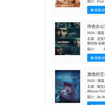
Sumulong P
简介：
Four 
查看详
传奇办公
2024 / 美国
主演：迈克尔
斯科特-哈顿 库
简介：
改编
诡计的世界
查看详
激情的艺
2022 / 美国
主演：维克多·埃
Allocca Chr
Cinevert Gl
简介：
As Ho
an abu