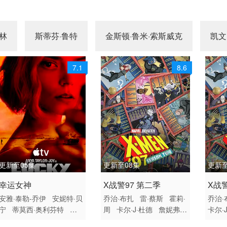
林
斯蒂芬·鲁特
金斯顿·鲁米·索斯威克
凯文
7.1
8.6
更新至05集
更新至08集
更新至
2026 / 美国 / 英语
2026 / 美国 / 英语
2026
幸运女神
X战警97 第二季
X战
欧美
欧美动漫
欧美
安雅·泰勒-乔伊
安妮特·贝
乔治·布扎
雷·蔡斯
霍莉·
乔治·
宁
蒂莫西·奥利芬特
安
周
卡尔·J·杜德
詹妮弗·
卡尔·
洁纽·艾莉丝-泰勒
小克利
黑尔
JP·卡利亚赫
罗斯·
P·卡