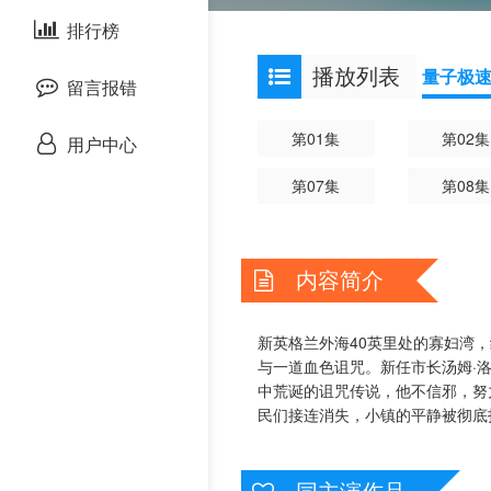
剧情片
排行榜
欧美综艺
欧美动漫
播放列表
量子极
战争片
留言报错
悬疑片
第01集
第02集
用户中心
第07集
第08集
犯罪片
奇幻片
内容简介
邵氏电影
新英格兰外海40英里处的寡妇湾
古装片
与一道血色诅咒。新任市长汤姆·
中荒诞的诅咒传说，他不信邪，努
灾难片
民们接连消失，小镇的平静被彻底
记录片
同主演作品