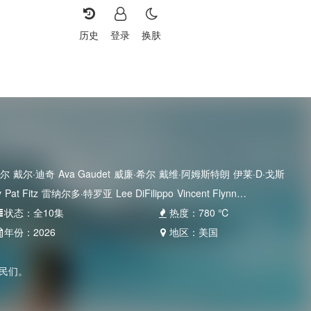
历史
登录
换肤
罗尔
戴尔·迪奇
Ava Gaudet
威廉·希尔
戴维·阿姆斯特朗
伊莱·D·戈斯
y
Pat Fitz
雷纳尔多·特罗亚
Lee DiFilippo
Vincent Flynn
状态：
全10集
热度：
780
℃
年份：
2026
地区：
美国
民们。