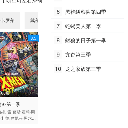
明星可左右滑动
加克塔·科利 Edward·Sonne
三季
nblick Dia·Mirza 阿比·维尔
6
黑袍纠察队第四季
马 米希尔·阿胡贾 Masoom·
·卡罗尔
戴尔·迪奇
威廉·希尔
戴维·阿姆斯
Mumtaz·Khan Taaruk·Rain
7
蛇蝎美人第一季
a 阿姆丽塔·巴格琪 Arnav·B
hasin Anupam·K.·Sinha Raj
8.5
8
·Vasudeva
豺狼的日子第一季
9
亢奋第三季
10
龙之家族第三季
08集
 / 美国 / 英语
警97第二季
动漫
布扎
雷·蔡斯
霍莉·周
J·杜德
詹妮弗·黑尔
J
利亚赫
罗斯·马昆德
艾