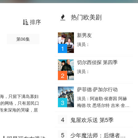
热门欧美剧
排序
新男友
第06集
演员：
1
切尔西侦探 第四季
演员：
2
萨菲德·萨加尔行动
深海，只留下满岛寡妇
演员：阿迪勒·侯赛因 阿赫
3
定的网络，只有居民口
梅德·坎 悉塔尔特 吉米·舍尔
传来深海的哭嚎，居
吉勒 维奈·帕塔克 Ashok·Me
4
鬼屋欢乐送 第5季
hta 马努·里希·查达 马克·班
宁顿 莫汉·卡普尔 R·巴克提·
克莱因 丹尼斯·侯赛因 普拉
5
少年魔法师：后继者第