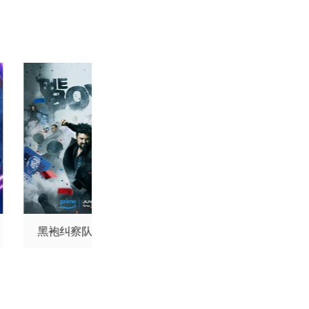
西莉-史密斯
马修·沃
伦诺·赞恩
迈克尔·约
顿
黑袍纠察队第四季
蛇蝎美人第一季