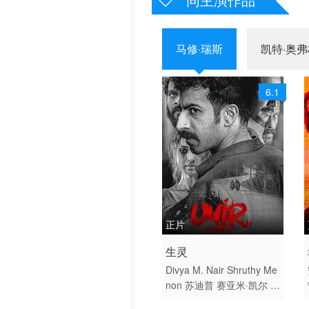
历史片
马修·瑞斯
凯特·奥弗
6.1
正片
2026 / 印度 / 印地语
生灵
悬疑 惊悚 犯罪 犯罪片 剧
Divya M. Nair
Shruthy Me
non
苏迪普
赛亚米·凯尔
罗
情
尚·马修
维诺德·萨加尔