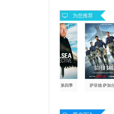
为您推荐
新男友
切尔西侦探 第四季
萨菲德·萨加