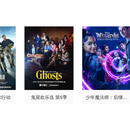
夫顿·克林斯
德鲁·斯塔基
马昆德
艾莉森·西莉-史密
莉森·
威廉·菲克纳
莫·麦克雷
斯
马修·沃特森
伦诺·赞
特森
Mika McCalla
阿德因·恩
恩
迈克尔·约翰斯顿
翰斯
卡拉德
马修·劳奇
Ariel
Flores
埃里克·兰格
奎因
·奥恩
迪恩·S·贾格尔
克
雷格·韦茨巴赫尔
Antal K
alik
米西·克莱尔·法尔科
内
蒂莫西
E.古德温
尤
金·金
尔行动
鬼屋欢乐送 第5季
少年魔法师：后继者
第三季