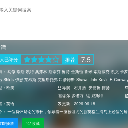
妇湾
7.5
推荐
人
已评分
演：
马修·瑞斯
凯特·奥弗林
斯蒂芬·鲁特
金斯顿·鲁米·索斯威克
凯文·卡
y Shirts
伊恩·莱昂斯
克里斯托弗·C·詹姆斯
Shawn Jain
Kevin F. Conwa
ne Gillies
型：
欧美
导演：
村井浩
安德鲁·德扬
塞缪尔·多诺万
缇·威斯特
言：
英语
更新：
2026-06-18
介：
一位持怀疑论的市长，领导着一座被诅咒的新英格兰海岛上迷信的居
立即
播放
收藏