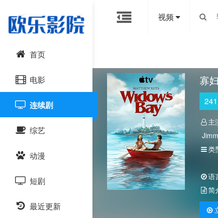
视频
首页
寡
电影
241
连续剧
动作片
主
综艺
喜剧片
Jimm
Suzan
类
动漫
爱情片
大陆综艺
语
短剧
科幻片
日韩综艺
国产动漫
简
恐怖片
最近更新
港台综艺
日韩动漫