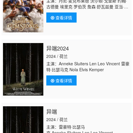
主演：丹尼·麦克布莱德 沃尔顿·戈金斯 约翰·
古德曼 埃里克·罗伯茨 詹森·舒瓦兹曼 亚当·德
维尼 埃里克·安德烈 Mary Hollis Inboden 罗达
查看详情
·格里菲丝 Miles Burris 艾希礼·勒孔特·坎贝
尔 克洛伊·特埃考丝 Hank Strong 托德·艾伦·
德金 Gavin Munn 阿·米切尔 Paul
Vincent
F
reeman Drew Broderick
异端2024
2024 / 荷兰
主演：Anneke Sluiters Len Leo Vincent 雷豪
特·比瑟马克 Nola Elvis Kemper
查看详情
异端
2024 / 荷兰
主演：雷豪特·比瑟马
克 Anneke·Sluiters Len·Leo·Vincent