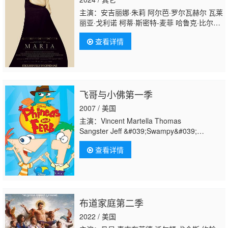
主演：安吉丽娜·朱莉 阿尔芭·罗尔瓦赫尔 瓦莱
丽亚·戈利诺 柯蒂·斯密特-麦菲 哈鲁克·比尔根
纳尔 皮耶尔弗兰切斯科·法维诺 卡斯珀·菲利普
查看详情
森 保罗·斯佩拉 瑞贝卡·约翰斯顿 Christiana
Aloneftis Aggelina Papadopoulou Toma
Hrisztov 杰瑞米·惠勒 史蒂芬 阿施菲尔德 亚历
山德罗·布雷萨内罗 Philipp Droste Lydia
Koniordou Kay Madsen Botond
飞哥与小佛第一季
Bartus Vincent Macaigne
2007 / 美国
主演：Vincent Martella Thomas
Sangster Jeff &#039;Swampy&#039;
Marsh Dan Povenmire Ashley Tisdale
查看详情
布道家庭第二季
2022 / 美国