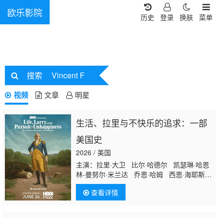
欧乐影院
历史
登录
换肤
菜单
搜索
Vincent F
视频
文章
明星
生活、拉里与不快乐的追求：一部
美国史
2026 / 美国
主演：拉里·大卫 比尔·哈德尔 凯瑟琳·哈恩
林-曼努尔·米兰达 乔恩·哈姆 西恩·海耶斯
安娜·奥斯奥拉 苏茜·伊斯曼 Jake Reiner
查看详情
巴拉克·奥巴马 Misha Suvorov Vincent
Vaughan