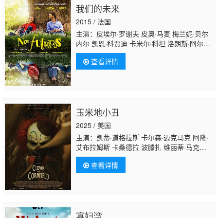
我们的未来
2015 / 法国
主演：皮埃尔·罗谢夫 皮奥·马麦 梅兰妮·贝尔
内尔 凯恩·科贾迪 卡米尔·科坦 洛朗斯·阿尔
内 罗克珊·梅斯基达 米沙·莱斯科特 奥雷利昂·
查看详情
维依科 让-皮耶·罗利特 Estéban 马克西姆·德
瑞森 Ulysse Teytaud 塞缪尔·泰斯 Angélique
Pleau 汤姆·诺姆贝尔 阿贝尔·贾夫里 梅琳·杜
波瓦 扎布·布雷特曼 阿克塞勒·奥赫扬 Vincent
Jasinskij
玉米地小丑
2025 / 美国
主演：凯蒂·道格拉斯 卡尔森·迈克马克 阿隆·
艾布拉姆斯 卡桑德拉·波滕扎 维丽蒂·马克
斯 Vincent Muller 威尔·萨索 凯文·杜兰 阿约·
查看详情
索兰
克 Alexandre Martin Deakin Dylan McEwan Ka
娜·莱托尔德 安德斯·斯特罗姆 杰夫·斯特罗
姆 布拉德利·索茨
基 Samantha Hutchings Jake Kennerd Brittne
寡妇湾