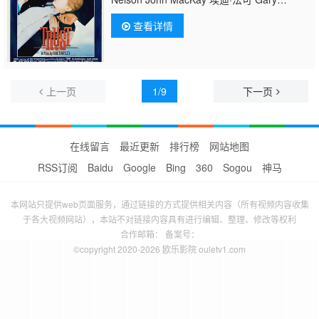
Sauer 马特·马洛伊 Suzanne Costollos Jeff
查看详情
Howard 凯伦·西拉斯 汤姆·森 汉娜·沙利
文 Marko Hunt Kathryn Mederos 比尔·萨
奇 朱莉·凯斯勒 Pamela Stewart
上一页
1/9
下一页
在线留言
最近更新
排行榜
网站地图
RSS订阅
Baidu
Google
Bing
360
Sogou
神马
本网站只提供web页面服务，通过链接的方式提供相关内容（所有视频内容收集
于各大视频网站），本站不对链接内容具有进行编辑、整理、修改等权利
合作邮箱： 备案号：
©copyright 2020-2026 欧乐影院 ouletv1.com