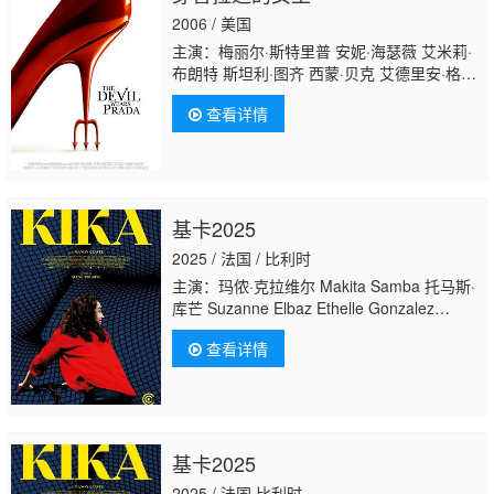
2006 / 美国
主演：梅丽尔·斯特里普 安妮·海瑟薇 艾米莉·
布朗特 斯坦利·图齐 西蒙·贝克 艾德里安·格尼
尔 翠茜·索姆斯 里奇·索莫 丹尼尔·逊亚塔 大卫
查看详情
·马歇尔·格兰特 詹姆斯·诺顿 蒂波·费德曼 丽贝
卡·麦德 Jimena Hoyos 吉赛尔·邦辰 乔治·乌尔
夫 约翰·罗斯曼 斯特芬妮·斯佐斯塔克 Colleen
Dengel Suzanne Dengel 海蒂·克鲁姆 瓦伦蒂
诺·加拉瓦尼 布里姬特·豪尔 伊内丝·里韦罗 阿
基卡2025
丽莎·萨瑟兰 Robert Verdi Paul Keany David
Callegati
2025 / 法国 / 比利时
主演：玛侬·克拉维尔 Makita Samba 托马斯·
库芒 Suzanne Elbaz Ethelle Gonzalez
Lardued 伯纳德·布兰卡恩 Kadija Leclere 安
查看详情
纳尔·斯诺克 Thierry Hellin 埃洛迪·巴特尔斯
基卡2025
2025 / 法国,比利时