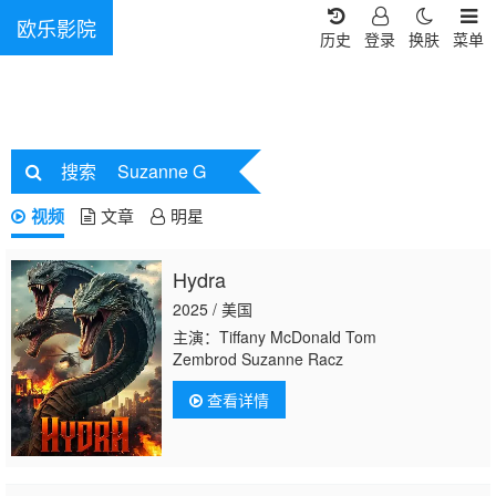
欧乐影院
历史
登录
换肤
菜单
搜索
Suzanne G
视频
文章
明星
Hydra
2025 / 美国
主演：Tiffany McDonald Tom
Zembrod Suzanne Racz
查看详情