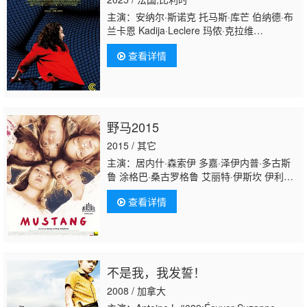
主演：安纳尔·斯诺克 托马斯·库芒 伯纳德·布
兰卡恩 Kadija·Leclere 玛侬·克拉维
尔 Makita·Samba Suzanne·Elbaz Ethelle·Gonza
查看详情
野马2015
2015 / 其它
主演：居内什·森索伊 多嘉·泽伊内普·多古斯
鲁 涂格巴·桑古罗格鲁 艾丽特·伊斯坎 伊利亚
达·阿克迪肯 Nihal G. Koldas 艾贝尔克·佩克
查看详情
詹 Bahar Kerimoglu 布拉克·伊依特 Erol
Afsin Suzanne Marrot Serife Kara Aynur
Komecoglu Sevval Aydin Enes Sürüm
不是我，我发誓！
2008 / 加拿大