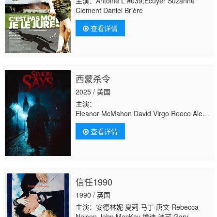
主演：Antoine L #039;Écuyer Suzanne
Clément Daniel Brière
查看详情
西蒙杀令
2025 / 美国
主演：
Eleanor McMahon David Virgo Reece Alexand
Putinas Leila Kotori 史蒂夫·M·西蒙斯 托尼·法
查看详情
迪
尔 Niko El Santo Zavero Hope Tyler Ann M P
信任1990
1990 / 英国
主演：安德林妮·夏莉 马丁·唐文 Rebecca
Nelson John MacKay 埃迪·法可 Gary