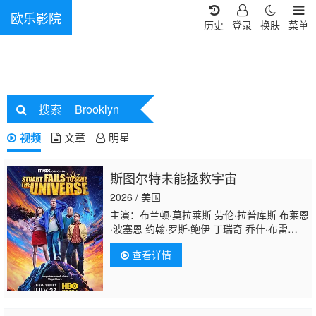
欧乐影院
历史
登录
换肤
菜单
搜索
Brooklyn
视频
文章
明星
斯图尔特未能拯救宇宙
2026 / 美国
主演：布兰顿·莫拉莱斯 劳伦·拉普库斯 布莱恩
·波塞恩 约翰·罗斯·鲍伊 丁瑞奇 乔什·布雷
纳 凯文·苏斯曼 路易斯·穆斯蒂略 瑞恩·卡特赖
查看详情
特 阿蒂克斯·巴塔坎 雅沙·斯莱瑟斯 维奥莱特·
林
茨 Brooklyn·Rose Gastón·Brouet Anthony·Gia