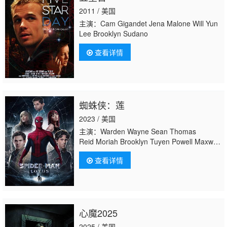
2011 / 美国
主演：Cam Gigandet Jena Malone Will Yun
Lee Brooklyn Sudano
查看详情
蜘蛛侠：莲
2023 / 美国
主演：Warden Wayne Sean Thomas
Reid Moriah Brooklyn Tuyen Powell Maxwell
Fox-Andrews Justin Hargrove Mariah Fox 保
查看详情
罗·罗根 Landon Konop Tristan
Lawrence Tyler Rostedt Scott Dye Travis
Carter
心魔2025
2025 / 美国