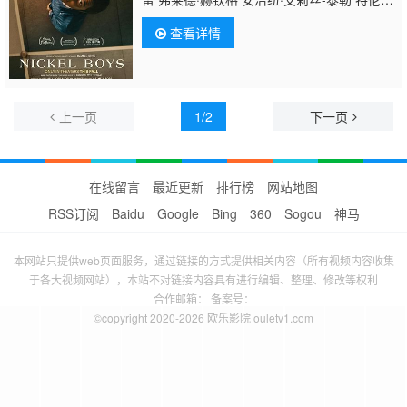
罗斯摩尔 比利·斯洛特 Ginger Cressman 露西
查看详情
·浮士德 克雷格·泰特 Bryant Tardy 埃斯卡兰
特·兰
迪 Suzette Lange Anthony Marble Brooklyn M
桑·赫里斯
上一页
1/2
下一页
在线留言
最近更新
排行榜
网站地图
RSS订阅
Baidu
Google
Bing
360
Sogou
神马
本网站只提供web页面服务，通过链接的方式提供相关内容（所有视频内容收集
于各大视频网站），本站不对链接内容具有进行编辑、整理、修改等权利
合作邮箱： 备案号：
©copyright 2020-2026 欧乐影院 ouletv1.com