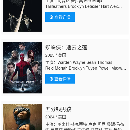
主演：阿曼达·普拉莫 Elle-Máijá
Tailfeathers Brooklyn Letexier-Hart Alex
Tarrant
查看详情
蜘蛛侠：逝去之莲
2023 / 美国
主演：Warden Wayne Sean Thomas
Reid Moriah Brooklyn Tuyen Powell Maxwell
Fox-Andrews Justin Hargrove Mariah Fox 保
查看详情
罗·罗根 Landon Konop Tristan
Lawrence Tyler Rostedt Scott Dye Travis
Carter
五分钱男孩
2024 / 美国
主演：哈米什·林克莱特 卢克·坦尼 桑妮·马布
雷 弗莱德·赫钦格 安洁纽·艾莉丝-泰勒 特伦斯·