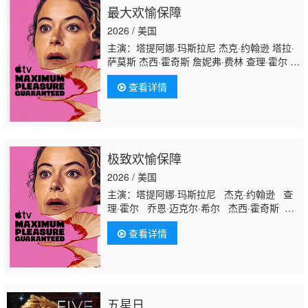
最大欢愉保障
2026 / 美国
主演：塔提阿娜·玛斯拉尼 杰克·约翰逊 塔拉·
萨莫斯 杰西·霍奇斯 詹妮弗·费林 查理·霍尔 大
卫·加雷利克 乔恩·迈克尔·希尔 莫瑞·金斯堡 多
查看详情
莉·德莱
昂 Ani·Balan Jianna·Platon Nola·Wallace Kia
尼尔·戴尔 珍妮瓦·梅雷迪斯
极致欢愉保障
2026 / 美国
主演：塔提阿娜·玛斯拉尼 杰克·约翰逊 查
理·霍尔 乔恩·迈克尔·希尔 杰西·霍奇斯
Jianna Platon Nola Wallace Kiarra
查看详情
Hamagami Goldberg Jeena Platon 詹妮弗
·费林 塔拉·萨莫斯 Remy Auberjonois
Camilla Lockhart 大卫·加雷利克 莫瑞·金斯
堡
Brooklyn
Sobel 多莉·德莱昂 Ani Balan
丹尼尔·戴尔 珍妮瓦·梅雷迪斯
五星日