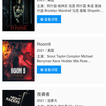
主演：阿什丽·格林尼 肖恩·阿什莫 朱诺·里纳
尔迪 Brooklyn Marshall 马克·泰勒 Shayelin
Martin 朱利安·瑞钦斯 多夫·蒂芬巴奇 莉斯·基
查看详情
林 Scott Baker Ellie O #039;Brien Eadie
Murphy Christina Beth Hughes Peter
Valdron Laurie Murdoch Greg
Schneider Shai Barcia David
Thompson Jayden Kirton
Room9
2021 / 美国
主演：Scout Taylor-Compton Michael
Berryman Kane Hodder Mia Rose
Kavensky Brooklyn Benson
查看详情
夜袭者
2021 / 加拿大