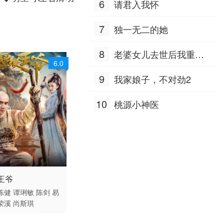
6
请君入我怀
7
独一无二的她
8
老婆女儿去世后我重生
6.0
八零
9
我家娘子，不对劲2
10
桃源小神医
 / 中国大陆 / 国语
王爷
喜剧
陈健
谭琍敏
陈剑
易
荣溪
尚斯琪