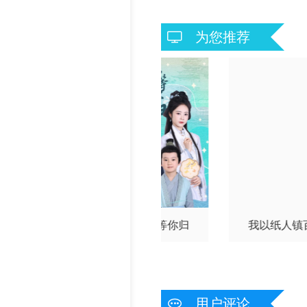
为您推荐
别不能笑着说
等花开，等你归
我以纸人镇
用户评论