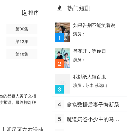
热门短剧
排序
如果告别不能笑着说
第06集
演员：
1
第12集
等花开，等你归
第18集
演员：
2
我以纸人镇百鬼
演员：苏木 苏远山
3
她的易容人黄子义相
步紧逼。最终柳灯联
4
偷换数据后妻子悔断肠
5
魔道奶爸小少主的马甲
掉地上了
明星可左右滑动