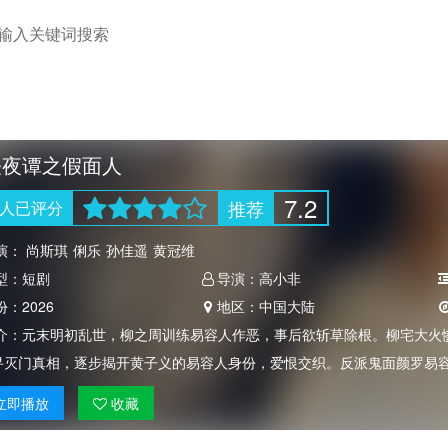
怪夜谭之假面人
7.2
推荐
人
已评分
演：
尚斯琪
俐乐
孙佳遥
黄冠维
型：
短剧
导演：
高小非
份：
2026
地区：
中国大陆
介：
元末明初乱世，柳之周训练易容人作恶，事后欲斩草除根。柳宅大火
寻灭门真相，逐步揭开黄子义的易容人身份，爱恨交织。反派鬼面颜罗易
立即
播放
收藏