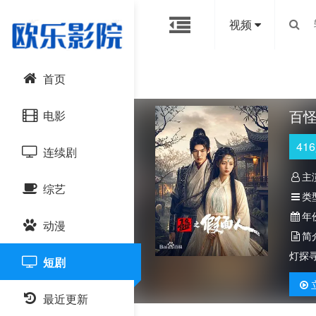
视频
首页
百
电影
416
连续剧
动作片
主
综艺
喜剧片
国产剧
类
年
动漫
爱情片
港台剧
大陆综艺
简
灯探
短剧
科幻片
日韩剧
日韩综艺
国产动漫
恐怖片
最近更新
欧美剧
港台综艺
日韩动漫