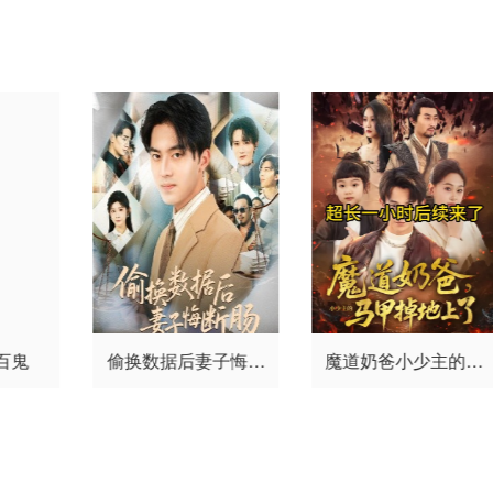
樊驿宁
金泽灏
白柳汐
冼靖
峰
王沐暄
李钊
蒲雨童
蒯
家乐
尚斯琪
唐佳慧
百鬼
偷换数据后妻子悔断
魔道奶爸小少主的马
肠
甲掉地上了