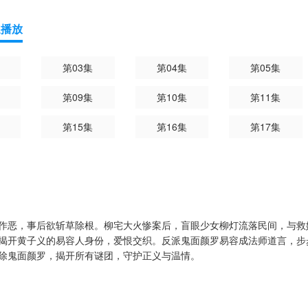
速播放
第03集
第04集
第05集
第09集
第10集
第11集
第15集
第16集
第17集
作恶，事后欲斩草除根。柳宅大火惨案后，盲眼少女柳灯流落民间，与救
揭开黄子义的易容人身份，爱恨交织。反派鬼面颜罗易容成法师道言，步
除鬼面颜罗，揭开所有谜团，守护正义与温情。