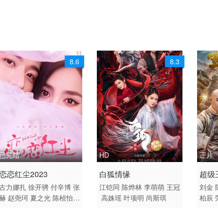
8.6
8.3
已完结
HD
正片
2023 / 大陆 / 国语
2023 / 大陆 / 国语
2017
恋恋红尘2023
白狐情缘
超级
国产
爱情
爱情 
古力娜扎
徐开骋
付辛博
张
江铠同
陈烨林
李萌萌
王冠
刘金
赫
赵尧珂
夏之光
陈桢怡
高姝瑶
叶项明
尚斯琪
柏辰
陶红
马跃
白志迪
王可如