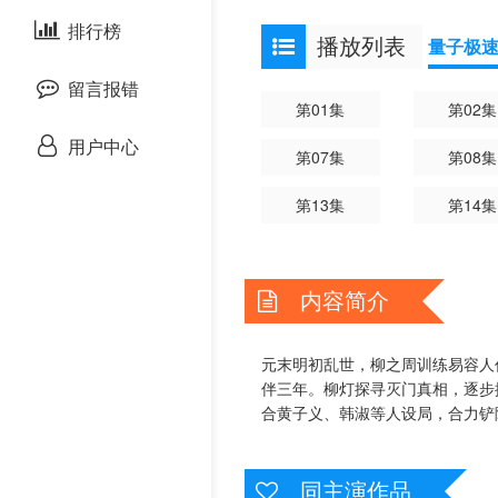
剧情片
泰国剧
排行榜
欧美综艺
欧美动漫
播放列表
量子极
战争片
留言报错
第01集
第02集
悬疑片
用户中心
第07集
第08集
犯罪片
第13集
第14集
奇幻片
内容简介
邵氏电影
古装片
元末明初乱世，柳之周训练易容人
伴三年。柳灯探寻灭门真相，逐步
合黄子义、韩淑等人设局，合力铲
灾难片
记录片
同主演作品