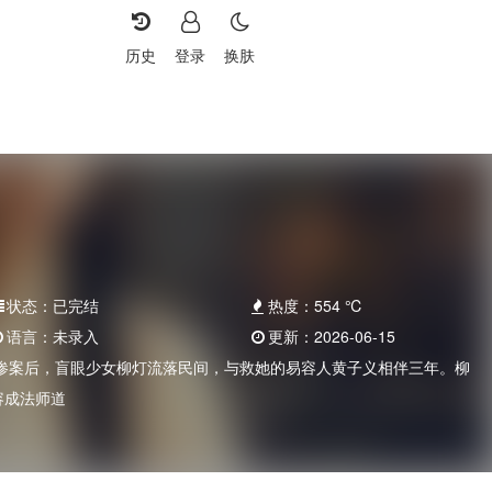
历史
登录
换肤
状态：
已完结
热度：
554
℃
语言：
未录入
更新：
2026-06-15
惨案后，盲眼少女柳灯流落民间，与救她的易容人黄子义相伴三年。柳
容成法师道