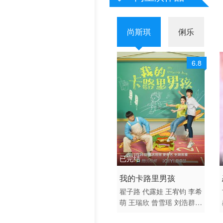
历史片
尚斯琪
俐乐
6.8
已完结
2022 / 大陆 / 国语
我的卡路里男孩
剧情 爱情 国产
翟子路
代露娃
王宥钧
李希
萌
王瑞欣
曾雪瑶
刘浩群
张达源
尚斯琪