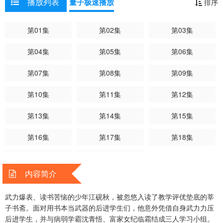
播放列表
量子极速播放
排序
第01集
第02集
第03集
第04集
第05集
第06集
第07集
第08集
第09集
第10集
第11集
第12集
第13集
第14集
第15集
第16集
第17集
第18集
第19集
第20集
内容简介
武力爆表、读书苦恼的少年江砚秋，被忽悠入读了教学评优垫底的莘
子书斋。面对用书本当武器的后进学生们，他意外凭借自身武力力压
后进学生，并与病弱学霸沈青悟、富家女纪临霜结成三人学习小组。