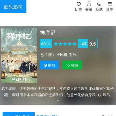
欧乐影院
历史
登录
换肤
菜单
祥序记
9.5
620
人
力荐
主演：
王昀楷
俐乐
播放
收藏
武力爆表、读书苦恼的少年江砚秋，被忽悠入读了教学评优垫底的莘子
书斋。面对用书本当武器的后进学生们，他意外凭借自身武力力压后进
学生，并与病弱学霸沈青悟、富家女纪临霜结成三人学习小组。当女扮
男装的校长秦昭雪欲将“垫底书斋”评上优级院校时，一场以笔为剑、以
书为盾的校园爆笑剧情就此展开。