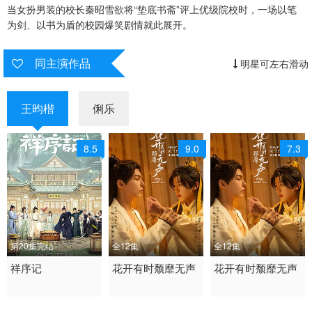
当女扮男装的校长秦昭雪欲将“垫底书斋”评上优级院校时，一场以笔
为剑、以书为盾的校园爆笑剧情就此展开。
同主演作品
明星可左右滑动
王昀楷
俐乐
8.5
9.0
7.3
第20集完结
全12集
全12集
2026 / 中国大陆 / 汉语
祥序记
2024 / 泰国 / 泰语
花开有时颓靡无声
2024 / 泰国 / 泰语,汉语
花开有时颓靡无声
普通话
剧情 爱情 同性 古装 泰
普通话
国产
国
剧情 爱情 同性 古装 泰