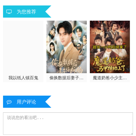
剧 海外 情 泰
为您推荐
我以纸人镇百鬼
偷换数据后妻子悔
魔道奶爸小少主的
断肠
马甲掉地上了
用户评论