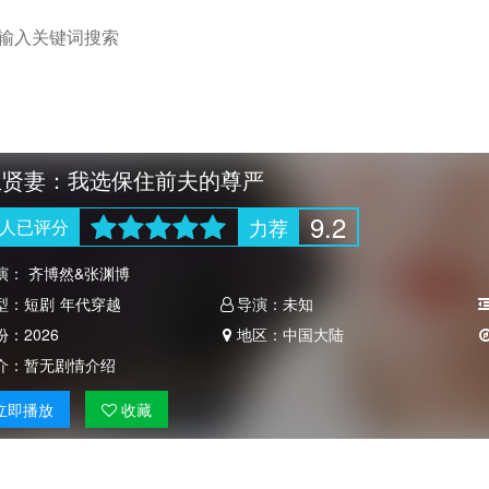
生贤妻：我选保住前夫的尊严
9.2
力荐
人
已评分
演：
齐博然&张渊博
型：
短剧
年代穿越
导演：
未知
份：
2026
地区：
中国大陆
介：
暂无剧情介绍
立即
播放
收藏