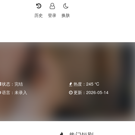
历史
登录
换肤
状态：
完结
热度：
245
℃
语言：
未录入
更新：
2026-05-14
热门短剧