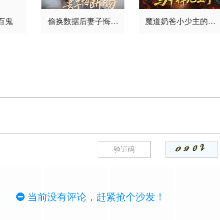
百鬼
偷换数据后妻子悔断
魔道奶爸小少主的马
肠
甲掉地上了
当前没有评论，赶紧抢个沙发！