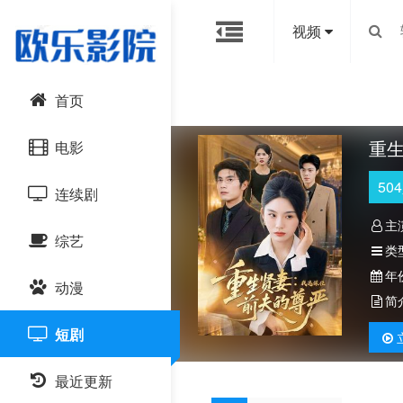
视频
首页
重
电影
504
连续剧
动作片
主
综艺
喜剧片
国产剧
类
年
动漫
爱情片
港台剧
大陆综艺
简
短剧
科幻片
日韩剧
日韩综艺
国产动漫
恐怖片
最近更新
欧美剧
港台综艺
日韩动漫