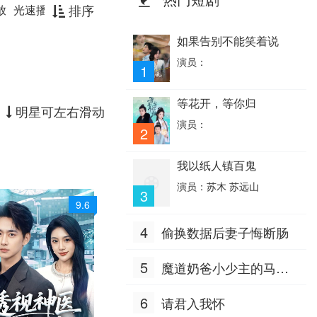
排序
放
光速播放
如果告别不能笑着说
演员：
1
等花开，等你归
明星可左右滑动
演员：
2
我以纸人镇百鬼
演员：苏木 苏远山
3
9.6
4
偷换数据后妻子悔断肠
5
魔道奶爸小少主的马甲
掉地上了
6
请君入我怀