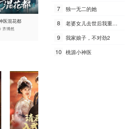
7
独一无二的她
结
 / 中国大陆 / 普通话
神医混花都
8
老婆女儿去世后我重生
希
齐博然
八零
9
我家娘子，不对劲2
10
桃源小神医