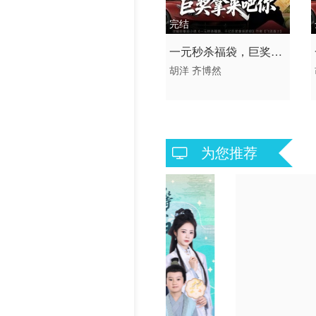
历史片
完结
2026 / 中国大陆 / 普通话
一元秒杀福袋，巨奖拿
短剧
胡洋
齐博然
来吧你
为您推荐