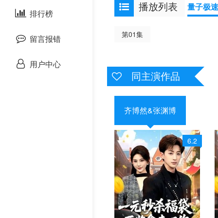
播放列表
量子极
剧情片
泰国剧
排行榜
欧美综艺
欧美动漫
第01集
战争片
留言报错
悬疑片
用户中心
同主演作品
犯罪片
奇幻片
齐博然&张渊博
邵氏电影
6.2
古装片
灾难片
记录片