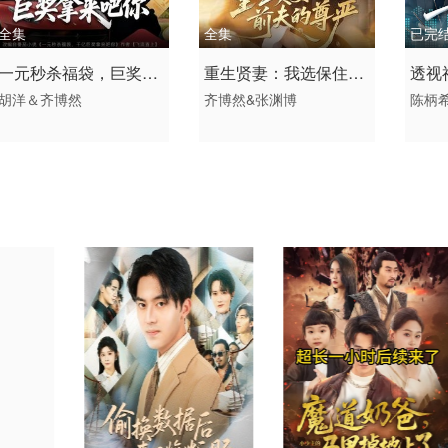
全集
全集
已完
2026 / 中国大陆 /
2026 / 中国大陆 /
2026
一元秒杀福袋，巨奖拿
重生贤妻：我选保住前
透视
短剧 现代都市 国产
短剧 年代穿越 国产
短剧
胡洋＆齐博然
齐博然&张渊博
陈柄
来吧你
夫的尊严