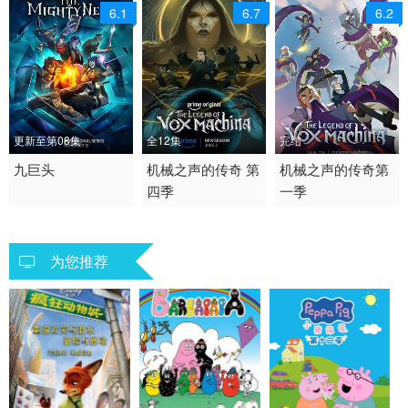
6.1
6.7
6.2
更新至第08集
全12集
完结
2025 / 美国 / 英语
九巨头
2026 / 美国 / 英语
机械之声的传奇 第
2022 / 美国 / 英语
机械之声的传奇第
四季
一季
欧美动漫
美国 欧美动漫
喜剧 动作 动画 奇幻 冒
险 欧美动漫
为您推荐