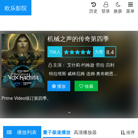
欧乐影院
历史
登录
换肤
菜单
机械之声的传奇第四季
8.4
706
人
力荐
主演：
艾什莉·约翰逊
劳拉·贝利
特拉维斯·威林厄姆
连姆·奥布赖恩
萨姆·里格尔
玛丽莎·蕾
马修·默瑟
塔利辛·贾夫
播放
收藏
Prime Video续订第四季。
播放列表
量子极速播放
高清播放器
排序