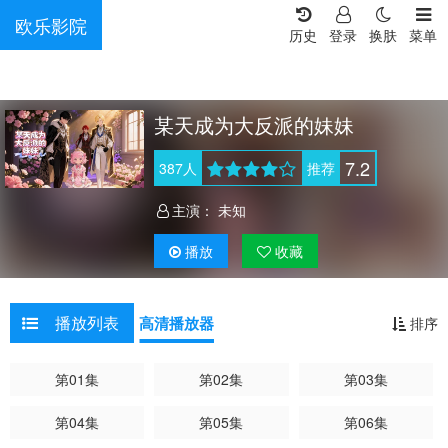
欧乐影院
历史
登录
换肤
菜单
某天成为大反派的妹妹
7.2
387
人
推荐
主演：
未知
播放
收藏
播放列表
高清播放器
排序
第01集
第02集
第03集
第04集
第05集
第06集