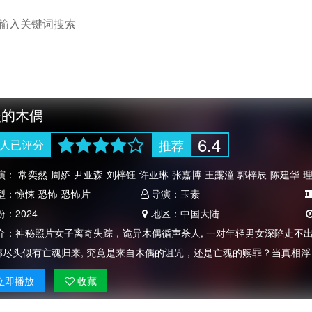
失的木偶
6.4
推荐
人
已评分
演：
常奕然
周娇
尹亚森
刘梓钰
许亚琳
张嘉博
王露潼
郭梓辰
陈建华
型：
惊悚
恐怖
恐怖片
导演：
玉素
份：
2024
地区：
中国大陆
介：
神秘照片女子离奇失踪，诡异木偶循声杀人, 一对年轻男女深陷走不
廊尽头似有亡魂归来, 究竟是来自木偶的诅咒，还是亡魂的赎罪？当真相浮
立即
播放
收藏