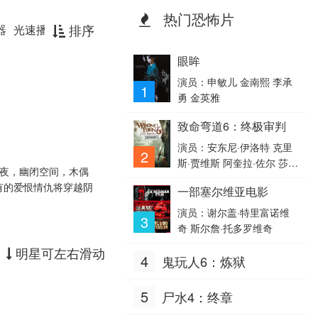
热门恐怖片
排序
器
光速播放
眼眸
演员：申敏儿 金南熙 李承
1
勇 金英雅
致命弯道6：终极审判
演员：安东尼·伊洛特 克里
2
斯·贾维斯 阿奎拉·佐尔 莎蒂
月夜，幽闭空间，木偶
·卡茨 罗洛·斯金纳 比利·阿
有的爱恨情仇将穿越阴
一部塞尔维亚电影
什沃斯 Harry Belcher 乔·贾
米纳拉 罗克珊·帕利特 拉多
演员：谢尔盖·特里富诺维
3
斯拉夫·巴瓦诺夫 丹柯·约尔
奇 斯尔詹·托多罗维奇
丹诺夫 Asen Asenov Kicker
明星可左右滑动
Robinson 塔莉塔·吕克-厄德
4
鬼玩人6：炼狱
尔 卢克·卡森斯
5
尸水4：终章