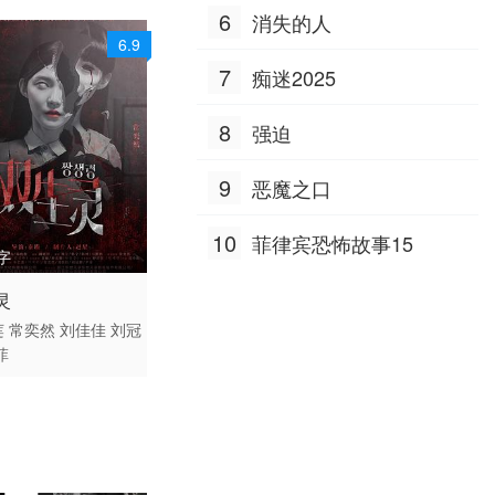
6
消失的人
6.9
7
痴迷2025
8
强迫
9
恶魔之口
10
菲律宾恐怖故事15
字
 / 大陆 / 国语
灵
惊悚 剧情
莲
常奕然
刘佳佳
刘冠
菲