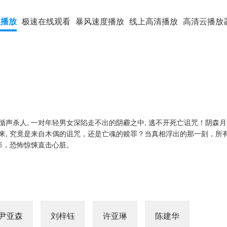
上播放
极速在线观看
暴风速度播放
线上高清播放
高清云播放
循声杀人, 一对年轻男女深陷走不出的阴霾之中, 逃不开死亡诅咒！阴森
来, 究竟是来自木偶的诅咒，还是亡魂的赎罪？当真相浮出的那一刻，所
影，恐怖惊悚直击心脏。
尹亚森
刘梓钰
许亚琳
陈建华