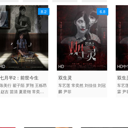
8.2
6.8
HD
HD
HD中
2016 / 大陆 / 国语
2015 / 中国大陆 / 汉语普
2015
七月半2：前世今生
双生灵
双生
剧情 悬疑 惊悚 恐怖
通话
悬疑 
陈美行
翟子陌
罗翔
王栎昂
车艺莲
常奕然
刘佳佳
刘冠
车艺
赵吉
苗清
夏星翎
常奕然
麟
尹菲
霖
尹
恐怖
付曼
张力飞
曾漪莲