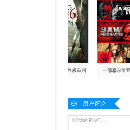
眼眸
致命弯道6：终极审判
一部塞尔维
用户评论