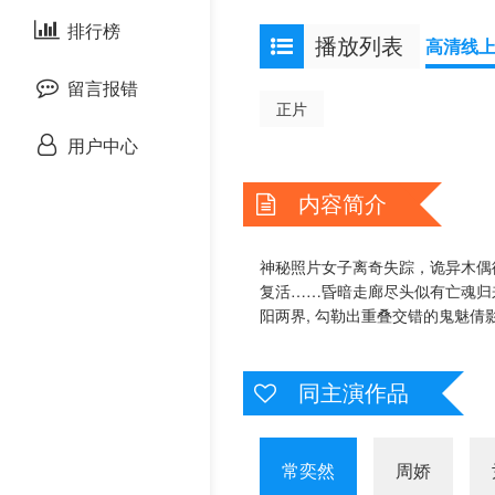
泰国剧
排行榜
欧美综艺
欧美动漫
播放列表
高清线
留言报错
正片
用户中心
内容简介
神秘照片女子离奇失踪，诡异木偶
复活……昏暗走廊尽头似有亡魂归
阳两界, 勾勒出重叠交错的鬼魅倩
同主演作品
常奕然
周娇