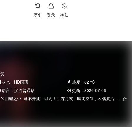
历史
登录
换肤
理笑
状态：
HD国语
热度：
62
℃
语言：
汉语普通话
更新：
2026-07-08
出的阴霾之中, 逃不开死亡诅咒！阴森月夜，幽闭空间，木偶复活……昏