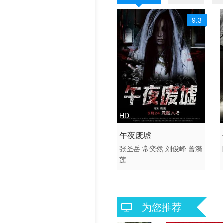
9.3
HD
2019 / 大陆 / 国语
午夜废墟
恐怖
张圣岳
常奕然
刘俊峰
曾漪
莲
为您推荐