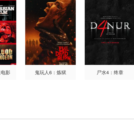
亚电影
鬼玩人6：炼狱
尸水4：终章