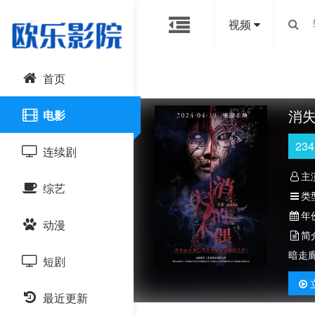
视频
首页
消
电影
234
连续剧
主
综艺
国产剧
类
年
动漫
港台剧
大陆综艺
简
暗走
短剧
日韩剧
日韩综艺
国产动漫
最近更新
欧美剧
港台综艺
日韩动漫