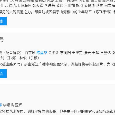
 熊梓淇 程潇 邓恩熙 虞祎杰 尚璇 王嘉宁 肖顺尧 闪蓝桥 谢君豪 金泽灏 
谢佳见 徐洁儿 黄海冰 张天霖 李进荣 节冰 王鹏翔 施羽 姜健 杜芷萱 何文海
孔轩 任淇 张鹏飞 朱家億 牛军 王长庆 王奕盛 余尧 韩东起 郭钰鹤 杨琪嘉 
罕见的六魄贯通之力，却自幼被囚禁于山海楼中的少年路平（陈飞宇饰）
王志刚 斯奕儿 陈作深 倪宗泽 于航 葛子扬 文谦 张泽 栗军 刘波 黄世亮 钱
，得摘风堂堂主郭有道收留，成为陈桥镇摘风堂弟子，得一腔正气的大师
 李潍禹 王亚杰 左帆 熊海瑞 汪洋 吕春生
陈建华
情
提点。山海
1号
曼（配音解说） 白东风
陈建华
金少余 李向阳 王坚定 张云 王超 王誉达 
锁剑（手模） 林俊（手模）
山路31号》是由浙江广播电视集团承制，许继锋执导的纪录片，为《
该片共三集，分别为《湖山记》、《草木记》、《石头记》，以“西泠不冷
情
，讲述
华
李娜 时亚辉
宝怀揣艺术梦想，到城里投靠他表哥，但是由于自己的贫穷和无知与城市