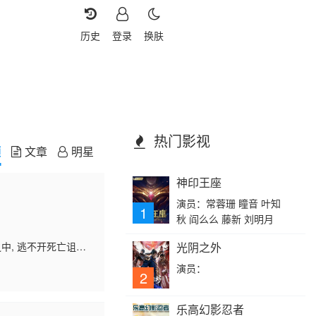
历史
登录
换肤
热门影视
频
文章
明星
神印王座
演员：常蓉珊 瞳音 叶知
1
秋 阎么么 藤新 刘明月
中, 逃不开死亡诅
光阴之外
偶的诅咒，还是亡魂的
演员：
2
乐高幻影忍者