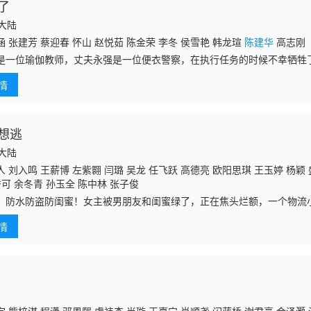
了
国大陆
 张建芳 蔡迎春 怀山 赵悦茹 陈金荣 李冬 侯雪艳 韩龙瑄
陈建华
高志刚
是一位瑜伽教师，丈夫永强是一位便衣警察，在执行任务的时候不幸牺牲
东子照顾他的一家人，从此东子担当了照顾方玲一家的责任，在这几年里
情
替方玲接
想逃
国大陆
 刘入鸣 王薪博 左紫翾 闫璐 吴龙 任飞跃 高德亮 欧阳思琪 王玉婷 杨颖
可 余冬青 孙玉全 陈中林 张子俊
，防水防盗防闺蜜！女主被男朋友和闺蜜绿了，正在焦头烂额，一个物流
送花，两人碰撞出爱情火花。其实这个花先生五年前大学初恋分手后一直
情
生是否收获爱情？闺蜜是否和好？女主还有个好姐妹娜娜性感热辣，她和
第三者，两人能否合好如初？