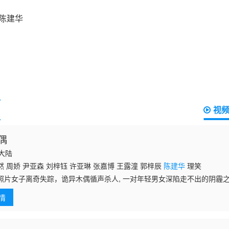
视
偶
国大陆
 周娇 尹亚森 刘梓钰 许亚琳 张嘉博 王露潼 郭梓辰
陈建华
理笑
照片女子离奇失踪，诡异木偶循声杀人, 一对年轻男女深陷走不出的阴霾之
夜，幽闭空间，木偶复活……昏暗走廊尽头似有亡魂归来, 究竟是来自木
情
相浮