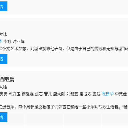
表哥都看不起他，但是他哪怕流浪街头依然没有放弃梦想。他渴望拥有一
情
，大胆的
国大陆
华
李娜 时亚辉
宝怀揣艺术梦想，到城里投靠他表哥，但是由于自己的贫穷和无知与城市
表哥都看不起他，但是他哪怕流浪街头依然没有放弃梦想。他渴望拥有一
情
，大胆的邀请
酒吧篇
国大陆
樊燓 陈升卫 傅泓霖 焦石 菲儿 唐大刚 刘紫萱 袁成欢 孟波
陈建华
李慧佳 
痴迷音乐，每个月都是靠教孩子们弹吉它和给一些小乐队写歌生活着。“硬
父亲的公司而离开乐队，鼓手三皮说服老板邱小甜，让牧歌前来救场。但
情
轰走。后