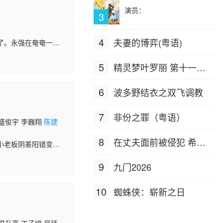
演员：
3
4
夫妻的博弈(粤语)
了。永强在奄奄一息
一直照顾着永强一家
5
精灵梦叶罗丽 第十一季
（下）
6
波多野结衣之双飞调教
7
非份之罪（粤语）
 盛俊宇 李巍翔
陈建
8
在丈夫面前被侵犯 希岛
小老板阴差阳错变成
不敢找对象，单身狗
爱理 IPZ-505
爱人是一对很好的恋
9
九门2026
10
蜘蛛侠：崭新之日