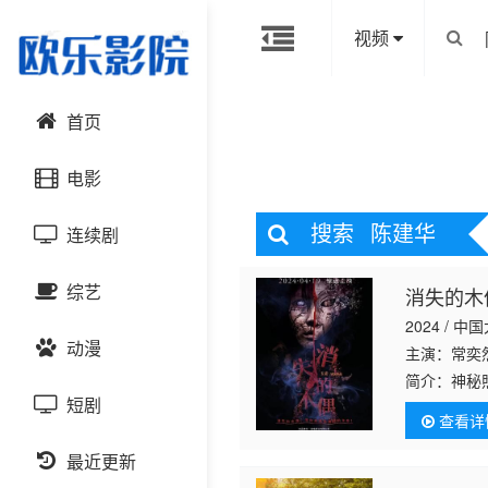
视频
首页
电影
搜索
陈建华
连续剧
动作片
综艺
消失的木
喜剧片
国产剧
2024 / 中
动漫
爱情片
港台剧
主演：常奕然
大陆综艺
简介：
神秘
咒！阴森月
短剧
科幻片
日韩剧
日韩综艺
国产动漫
查看详
赎罪？当真
恐怖片
最近更新
欧美剧
港台综艺
日韩动漫