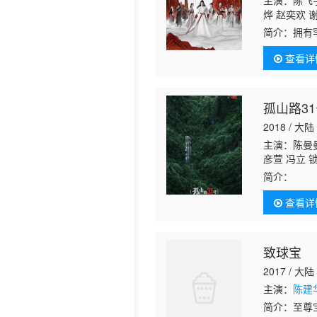
主演：陈飞宇
烨 赵奕欢 
历史片
雯 邹玮祺 
简介：
拥有
云 吴云朋 
中侥幸逃出
芙函 孙竟争
查看详
对路平处处
孤山路3
2018 / 大陆
主演：陈曼
彦萱 冯立 
简介：
《孤
片的序篇。
查看详
焦西泠印社
致球宝
2017 / 大陆
主演：
陈建
简介：
至尊