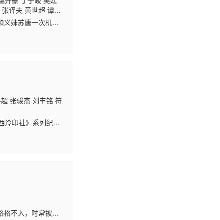
温升豪 丁子峻 吴廷
 张译夫 黄世超 谭咏
朱荣荣 胡竣祺 姜皓
和义妹苏唐一次机会
逢锃 方芊依 朱博霖 张
兄西凡（熊梓淇饰 ）
秦超 张骏杰 刘丰铭 符
西泠印社》系列纪录
”的新标识，全景式聚
格格不入，时常被人