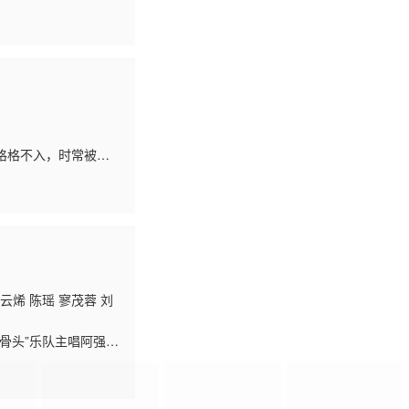
份纯真的爱情，并且
格格不入，时常被人
份纯真的爱情，并且
云烯 陈瑶 寥茂蓉 刘
骨头”乐队主唱阿强要
邱小甜第一眼看到牧