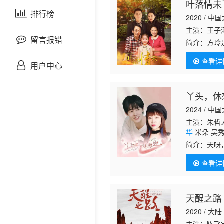
叶落情未
剧情片
泰国剧
排行榜
欧美综艺
欧美动漫
2020 / 中
主演：王子涵
战争片
留言报错
简介：
方玲
的时候嘱托
查看详
悬疑片
人，也经常
用户中心
犯罪片
丫头，休
2024 / 中
奇幻片
主演：朱哲人
华
米朵 吴秀
邵氏电影
简介：
天呀
送花小哥去
古装片
查看详
一枚。花先
人，却遇到
灾难片
天醒之路
2020 / 大陆
记录片