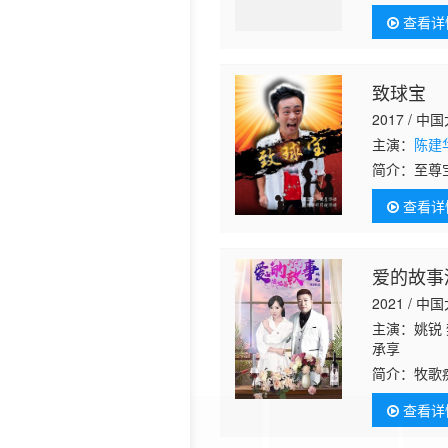
欺负，甚至
查看详
努力去追求
致球宝
2017 / 中
主演：
陈建
简介：
至尊
欺负，甚至
查看详
努力去追求
爱的故事
2021 / 中
主演：姚锐 
承享
简介：
牧歌
去美国打理
查看详
歌，就想把