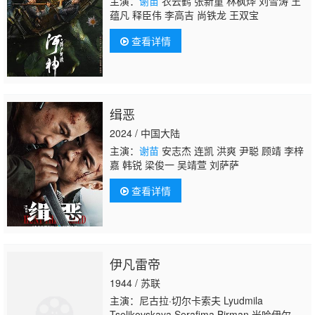
主演：
谢苗
衣云鹤 张新童 林枫烨 刘雪涛 王
蕴凡 释臣伟 李高吉 尚铁龙 王双宝
查看详情
缉恶
2024 / 中国大陆
主演：
谢苗
安志杰 连凯 洪爽 尹聪 顾靖 李梓
嘉 韩锐 梁俊一 吴靖萱 刘萨萨
查看详情
伊凡雷帝
1944 / 苏联
主演：尼古拉·切尔卡索夫 Lyudmila
Tselikovskaya Serafima Birman 米哈伊尔·纳