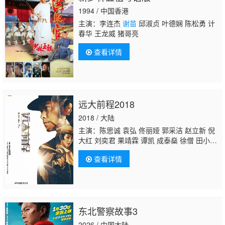
1994 / 中国香港
主演：李连杰
谢苗
邱淑贞 叶德娴 陈松勇 计
春华 王龙威 猪哥亮
查看详情
远大前程2018
2018 / 大陆
主演：陈思诚 袁弘 佟丽娅 郭采洁 赵立新 倪
大红 刘奕君 果靖霖 谭凯 成泰燊 徐僧 田小
洁 杜志国 张双利 李萍 王德顺 晋松 王砚辉
谢
查看详情
苗
戴墨 付美 张羽 桑平 郑伟 姚安濂 霍桠
明 言杰 曹操 郭鹏 谢闻轩 张国庆 刘智满 刘智
堂 刘智福 吴迪 黄志忠 连奕名 金士杰 刘昊
然 曹炳琨 郭京飞 释彦能 张俪 富大龙 李念 许
亚军 尹铸胜 刘欢 姜峰 任正斌 曹可凡 班赞 尹
东北警察故事3
君正 王屿
2026 / 中国大陆