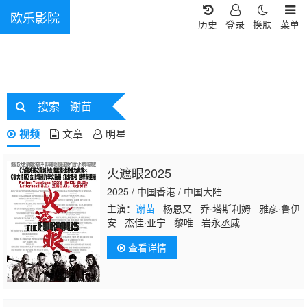
欧乐影院
历史
登录
换肤
菜单
搜索
谢苗
视频
文章
明星
火遮眼2025
2025 / 中国香港 / 中国大陆
主演：
谢苗
杨恩又 乔·塔斯利姆 雅彦·鲁伊
安 杰佳·亚宁 黎唯 岩永丞威
查看详情