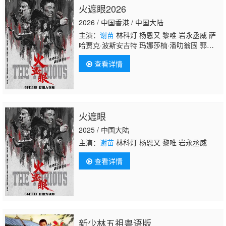
火遮眼2026
2026 / 中国香港 / 中国大陆
主演：
谢苗
林科灯 杨恩又 黎唯 岩永丞威 萨
哈贾克·波斯安吉特 玛娜莎楠·潘叻翁固 郭峻
卿 威奈·旺扬功 雅彦·鲁伊安 杰佳·亚宁
查看详情
火遮眼
2025 / 中国大陆
主演：
谢苗
林科灯 杨恩又 黎唯 岩永丞威
查看详情
新少林五祖粤语版