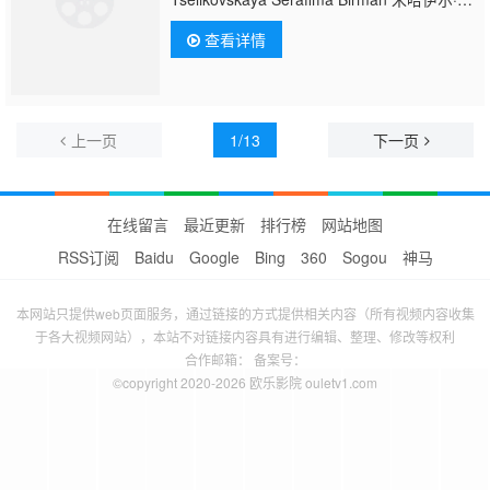
兹瓦诺夫 米哈伊尔·扎罗夫 Amvrosi
查看详情
Buchma 米哈伊尔·库兹涅佐夫 帕维尔·卡道奇
尼科夫 安德烈·阿布里科索夫 Maksim
Mikhajlov 弗拉基米尔·巴拉瑟夫 弗谢沃罗德·
普多夫金
谢苗
·铁木辛哥 Aleksandr Rumnyov
上一页
1/13
下一页
在线留言
最近更新
排行榜
网站地图
RSS订阅
Baidu
Google
Bing
360
Sogou
神马
本网站只提供web页面服务，通过链接的方式提供相关内容（所有视频内容收集
于各大视频网站），本站不对链接内容具有进行编辑、整理、修改等权利
合作邮箱： 备案号：
©copyright 2020-2026 欧乐影院 ouletv1.com