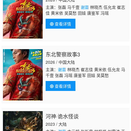
主演：张磊 马千壹
谢苗
林晓杰 伍允龙 崔志
佳 黄米依 吴莫愁 田娃 唐鉴军 冯瑶
查看详情
东北警察故事3
2026 / 中国大陆
主演：
谢苗
林晓杰 崔志佳 黄米依 伍允龙 马
千壹 张磊 冯瑶 唐鉴军 田娃 吴莫愁
查看详情
河神·诡水怪谈
2023 / 大陆