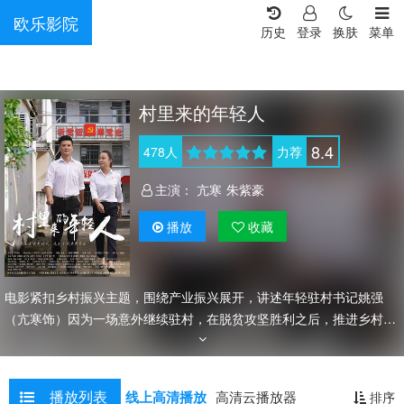
欧乐影院
历史
登录
换肤
菜单
村里来的年轻人
8.4
478
人
力荐
主演：
亢寒
朱紫豪
播放
收藏
电影紧扣乡村振兴主题，围绕产业振兴展开，讲述年轻驻村书记姚强
（亢寒饰）因为一场意外继续驻村，在脱贫攻坚胜利之后，推进乡村振
兴的故事。姚强用爱党为民的信念和尽职尽责的态度带领村集体发展乡
村产业、带动人才回归乡村、实现共同富裕。
播放列表
线上高清播放
高清云播放器
排序