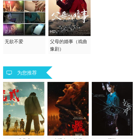
正片
HD
2013 / 中国大陆 / 汉语
无欲不爱
2023 / 大陆 / 国语
父母的婚事（戏曲
豫剧）
普通话
剧情
爱情
为您推荐