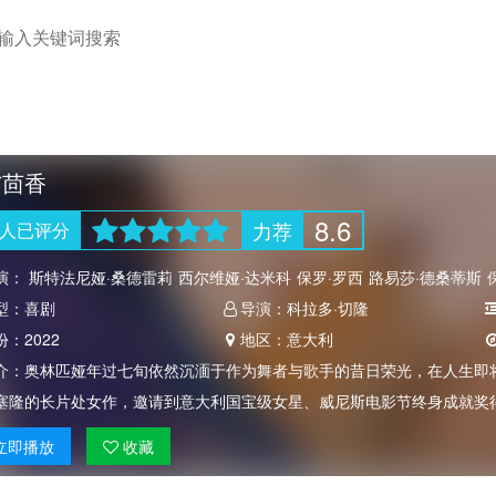
与茴香
8.6
力荐
人
已评分
演：
斯特法尼娅·桑德雷莉
西尔维娅·达米科
保罗·罗西
路易莎·德桑蒂斯
型：
喜剧
导演：
科拉多·切隆
份：
2022
地区：
意大利
介：
奥林匹娅年过七旬依然沉湎于作为舞者与歌手的昔日荣光，在人生即
·塞隆的长片处女作，邀请到意大利国宝级女星、威尼斯电影节终身成就奖
立即
播放
收藏