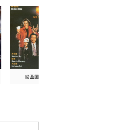
赌圣国语
给阿嬷的情书