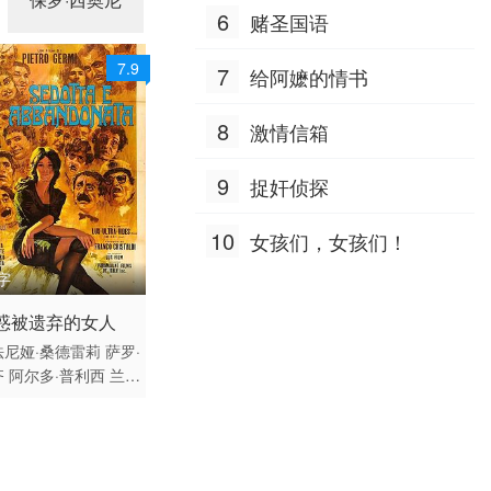
nt·Navarrette Christy·Lewis
6
赌圣国语
7.9
7
给阿嬷的情书
8
激情信箱
9
捉奸侦探
10
女孩们，女孩们！
字
 / 意大利,法国 / 意大
惑被遗弃的女人
法尼娅·桑德雷莉
萨罗·
齐
阿尔多·普利西
兰多
卡
洛拉·布拉奇尼