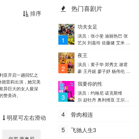
热门喜剧片
排序
功夫女足
演员：张小斐 迪丽热巴 张
1
艺兴 刘嘉玲 佐藤健 艾米 雪
野 蔡思贝 胡予安 倪好 赵丽
夜王
娜 欧阳靖 张继聪 欧阳万
成 陈旻 李卓媚
演员：黄子华 郑秀文 谢君
2
豪 王丹妮 廖子妤 杨伟伦 卢
利亚开启一趟回忆之
镇业 何启华 杨偲泳 谭旻
桑德雷莉出演，她完美
我要你的性
萱 李芯駖 林熙彤 邓丽英 蔡
差异巨大的女人最深
蕙琪
演员：约翰尼·诺克斯维
的赞美诗。
3
尔 赵牡丹 奥利维亚·王尔
德 罗克珊·梅斯基达 梅森·古
4
骨肉相连
丁 戴维德·迪格斯 库珀·霍夫
明星可左右滑动
曼 切斯·隋·万德斯 乔治·托
德·麦克拉克伦 查莉XCX Mik
5
飞驰人生3
i·Murad Coda·Li·Marcus Ke
保罗·西奥尼
迭戈·法乔蒂
Giancarlo Previati