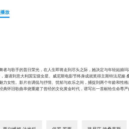
速播放
舞者与歌手的昔日荣光，在人生即将走到尽头之际，她决定与年轻姑娘玛
作，邀请到意大利国宝级女星、威尼斯电影节终身成就奖得主斯特法尼娅·
魅力女性。影片在调侃与抒情、忧郁与欢乐之间，捕捉到两个年龄和性格
经典怀旧歌曲串烧重建了曾经的文化黄金时代，谱写出一首献给生命尊严
西尔维娅·达米科
保罗·罗西
路易莎·德桑蒂斯