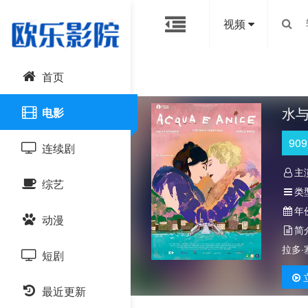
视频
首页
水
电影
909
连续剧
主
综艺
国产剧
类
年
动漫
港台剧
大陆综艺
简
拉多
短剧
日韩剧
日韩综艺
国产动漫
最近更新
欧美剧
港台综艺
日韩动漫