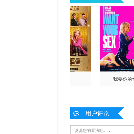
亚
克劳迪娅·芳特
埃米利奥
·加维拉
功夫女足
夜王
我要你的
用户评论