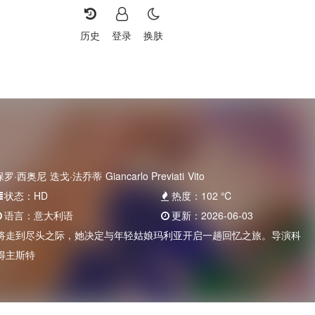
历史
登录
换肤
保罗·西奥尼
迭戈·法乔蒂
Giancarlo Previati
Vito
状态：
HD
热度：
102
℃
语言：
意大利语
更新：
2026-06-03
将走到尽头之际，她决定与年轻姑娘玛利亚开启一趟回忆之旅。导演科
得主斯特