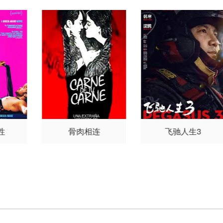
佛罗伦斯·维亚拉
Aurélien·
Deniel
Léolo
Harilay·Rabe
njamina
Hélène·Jin
巴蒂
斯特·卡里昂-魏斯
Mélody·
Walter
Julie·Morel
Giorgio
·Tano
Bérengère·Sigoure
性
骨肉相连
飞驰人生3