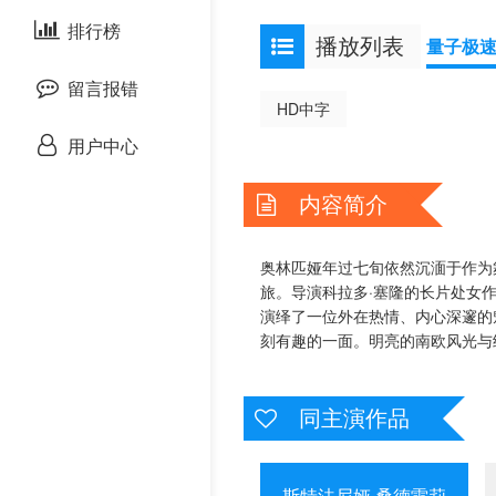
泰国剧
排行榜
欧美综艺
欧美动漫
播放列表
量子极
留言报错
HD中字
用户中心
内容简介
奥林匹娅年过七旬依然沉湎于作为
旅。导演科拉多·塞隆的长片处女
演绎了一位外在热情、内心深邃的
刻有趣的一面。明亮的南欧风光与
同主演作品
斯特法尼娅·桑德雷莉