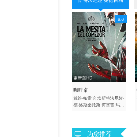
6.6
更新至HD
2022 / 西班牙 / 西班牙语
咖啡桌
剧情 恐怖
戴维·帕雷哈
埃斯特法尼娅·
德·洛斯桑托斯
何塞普·玛丽
亚·里埃拉
克劳迪娅·里埃拉
爱德华多·安图纳
加拉·弗
洛尔
克里斯蒂娜·迪拉
伊西
娅尔·卡斯特罗
帕科·本杰梅
为您推荐