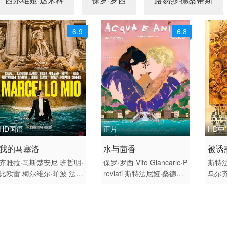
6.9
6.8
HD国语
正片
HD中
2024 / 法国,意大利 / 法语,
2022 / 意大利 / 意大利语
1964
我的马塞洛
水与茴香
被诱
意大利语,英语
剧情 喜剧
利语
齐雅拉·马斯楚安尼
班哲明·
保罗·罗西
Vito
Giancarlo·P
斯特
比欧雷
梅尔维尔·珀波
法布
reviati
斯特法尼娅·桑德雷
乌尔
法国 意大利 喜剧
喜剧
莱斯·鲁奇尼
妮可·加西亚
莉
路易莎·德桑蒂斯
迭戈·
·布赞
马莱娜·索尔达纳
休·斯金纳
法乔蒂
西尔维娅·达米科
凯瑟琳·德纳芙
威尔弗里德
·卡佩
斯特法尼娅·桑德雷莉