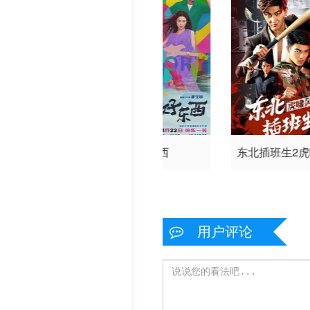
阿嬷的情书
好东西
东北插班生2
用户评论