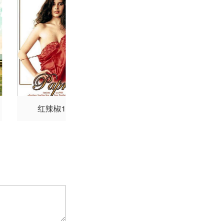
红辣椒1991
请读我