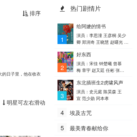
热门剧情片
排序
给阿嬷的情书
演员：李思潼 王彦桐 吴少
1
卿 郑润奇 王晓慧 赵曙光 李
德如 李树浩 乌萨·萨梅坎
好东西
姆 方培松
演员：宋佳 钟楚曦 曾慕
2
梅 章宇 赵又廷 任彬 张
大的日子里，他在收衣
弛 周野芒 王菊 孔连顺 蒋
东北插班生2虎啸风声
易 杨英格 安栋 冯玛娅
演员：史元庭 陈昊森 王
3
宣 范少勋 冈本孝
明星可左右滑动
4
埃及古咒
5
最美青春献给你