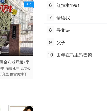
6
红辣椒1991
6.9
7
请读我
8
寻龙诀
9
父子
集
10
去年在马里昂巴德
 / 日本 / 日语
B班金八老师第7季
正美
加藤成亮
风间俊
野真里
倍赏美津子
阿
悟美
武田铁矢
上户彩
沙纪
岩田小百合
渡边
石田未来
松下惠
丸山
萩尾绿
八乙女光
鲇川
深江卓次