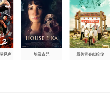
虎啸风声
埃及古咒
最美青春献给你