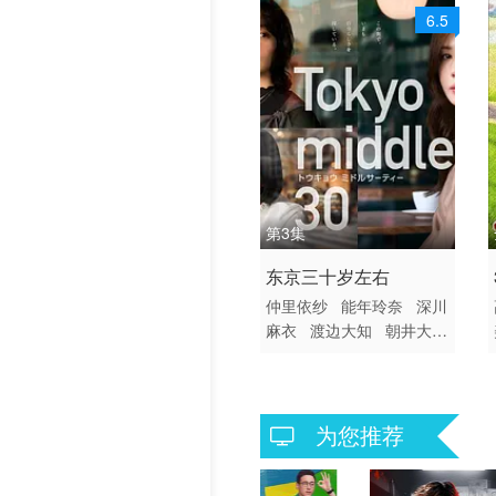
6.5
第3集
2026 / 日本 / 日语
东京三十岁左右
日本
仲里依纱
能年玲奈
深川
麻衣
渡边大知
朝井大智
风间俊介
为您推荐