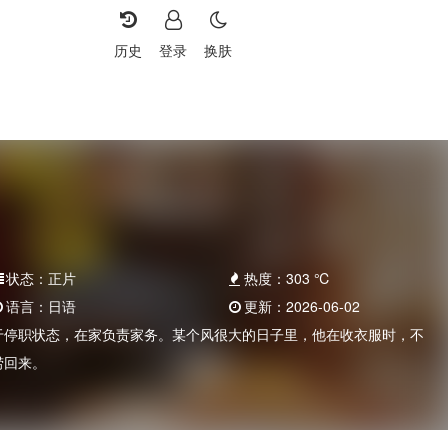
历史
登录
换肤
状态：
正片
热度：
303
℃
语言：
日语
更新：
2026-06-02
于停职状态，在家负责家务。某个风很大的日子里，他在收衣服时，不
捞回来。