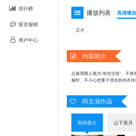
泰国剧
排行榜
欧美综艺
欧美动漫
播放列表
高清播
留言报错
正片
用户中心
内容简介
总被周围人视为“有些古怪”、不
服时，不小心把妻子优衣的内衣掉
同主演作品
风间俊介
山下美月