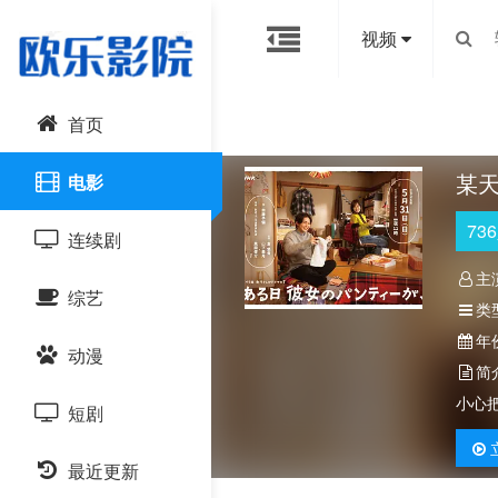
视频
首页
某
电影
736
连续剧
主
综艺
国产剧
类
年
动漫
港台剧
大陆综艺
简
小心
短剧
日韩剧
日韩综艺
国产动漫
最近更新
欧美剧
港台综艺
日韩动漫