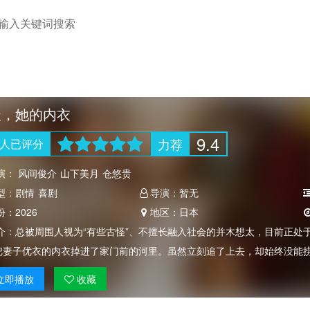
天，她的内衣
9.4
力荐
人
已评分
演：
风间俊介
山下美月
仓悠贵
型：
剧情
喜剧
导演：
暂无
份：
2026
地区：
日本
介：
总被周围人视为“有些古怪”、不擅长融入社会的并木想太，目前正处
把妻子优衣的内衣掉进了家门前的河里。虽然立刻追了上去，却始终没能
立即
播放
收藏