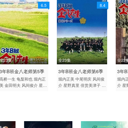
6.5
8.4
全23集
全23集
全22
1979 / 日本 / 日语
2001 / 日本 / 日语
2004
3年B班金八老师第5季
3年B班金八老师第6季
3年
日本
日本
日本
高桥一生
龟梨和也
堀内正
堀内正美
中尾明庆
风间俊
堀内
美
金田明夫
风间俊介
星野
介
星野真里
倍赏美津子
武
介
星
真里
倍赏美津子
武田铁矢
田铁矢
上户彩
本仮屋唯佳
知波
平野良
佐藤贵广
增田贵久
麻里也
福田
深江卓次
三谷侑未
有菜
秀美
太阳