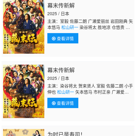
幕末传新解
2025 / 日本
主演：室毅 佐藤二朗 广濑爱丽丝 岩田刚典 矢
本悠马
松山研一
染谷将太 胜地凉 仓悠贵 山
下美月 贺来贤人 小手伸也 高桥克实 市村正
查看详情
亲 渡部笃郎 山田孝之
幕末传新解
2025 / 日本
主演：染谷将太 贺来贤人 室毅 佐藤二朗 小手
伸也
松山研一
矢本悠马 市村正亲 广濑爱丽
丝 渡部笃郎 胜地凉 岩田刚典 山田孝之 高桥
查看详情
克实 山下美月 仓悠贵
为时已是寿司！