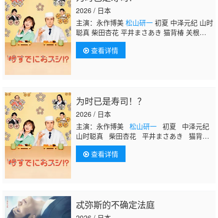
2026 / 日本
主演：永作博美
松山研一
初夏 中泽元纪 山时
聪真 柴田杏花 平井まさあき 猫背椿 关根
勤 有働由美子 佐野史郎
查看详情
为时已是寿司！？
2026 / 日本
主演：永作博美
松山研一
初夏 中泽元纪
山时聪真 柴田杏花 平井まさあき 猫背椿
关根勤 有働由美子 佐野史郎
查看详情
忒弥斯的不确定法庭
2026 / 日本