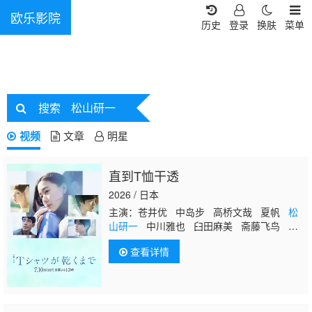
欧乐影院
历史
登录
换肤
菜单
搜索
松山研一
视频
文章
明星
直到T恤干透
2026 / 日本
主演：苍井优 中岛步 高桥文哉 夏帆
松
山研一
中川雅也 臼田麻美 斋藤飞鸟 庄
司浩平
查看详情