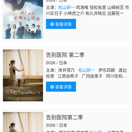
主演：
松山研一
鸣海唯 恒松祐里 山崎树范 市
川实日子 小林虎之介 和久井映见 远藤宪一
查看详情
告别医院 第二季
2026 / 日本
主演：岸井雪乃
松山研一
伊东四朗 渡边
绘里 江原由希子 广冈由里子 阿川佐和子
柄本明
查看详情
告别医院第二季
2026 / 日本