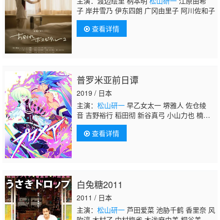
主演：渡边绘里 柄本明
松山研一
江原由希
子 岸井雪乃 伊东四朗 广冈由里子 阿川佐和子
查看详情
普罗米亚前日谭
2019 / 日本
主演：
松山研一
早乙女太一 堺雅人 佐仓绫
音 吉野裕行 稻田彻 新谷真弓 小山力也 楠大
典 桧山修之 小西克幸 小林剑道 市道真央 柚
查看详情
木凉香
白兔糖2011
2011 / 日本
主演：
松山研一
芦田爱菜 池胁千鹤 香里奈 风
吹淳 木村了 中村梅雀 木泷麻由美 桐谷美