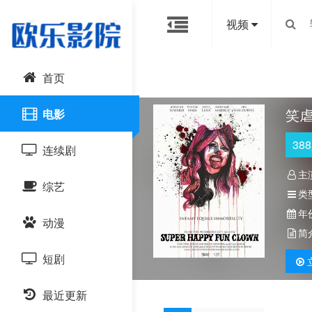
视频
首页
笑
电影
388
连续剧
主
综艺
国产剧
类
年
动漫
港台剧
大陆综艺
简
短剧
日韩剧
日韩综艺
国产动漫
最近更新
欧美剧
港台综艺
日韩动漫