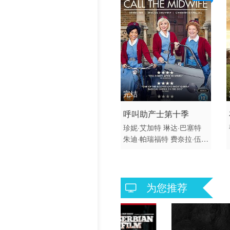
完结
2021 / 英国 / 英语
呼叫助产士第十季
剧情 历史 欧美
珍妮·艾加特
琳达·巴塞特
朱迪·帕瑞福特
费奈拉·伍尔
加
埃拉·布鲁科莱里
海伦·
乔治
劳拉·美恩
莱昂尼·埃
利奥特
史蒂芬·麦可甘
克雷
夫·珀瑞斯
安娜贝勒艾裴逊
为您推荐
珍妮弗·柯比
乔治·格伦