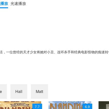
上播放
光速播放
活，一位曾经的天才少女将她对小丑、连环杀手和经典电影怪物的痴迷转
le
Hall
Matt
7.7
6.9