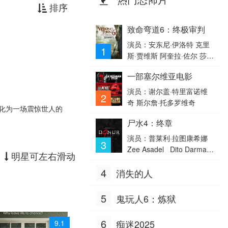
排序
致命弯道6：终极审判
演员：安东尼·伊洛特 克里
1
斯·贾维斯 阿奎拉·佐尔 莎蒂
·卡茨 罗洛·斯金纳 比利·阿
一部塞尔维亚电影
什沃斯 Harry Belcher 乔·贾
米纳拉 罗克珊·帕利特 拉多
演员：谢尔盖·特里富诺维
2
斯拉夫·巴瓦诺夫 丹柯·约尔
奇 斯尔詹·托多罗维奇
化为一场震惊世人的
丹诺夫 Asen Asenov Kicker
尸水4：终章
Robinson 塔莉塔·吕克-厄德
尔 卢克·卡森斯
演员：普莱利·拉图康希娜
3
Zee Asadel Dito Darmaw
明星可左右滑动
an Lewis Robert Muham
4
消失的人
mad Fauzan Ayden Jeffre
y Darian Rizki Fillio Dhe
no Dian Nitami Anya Ze
5
鬼玩人6：炼狱
n Gilang Devialdy Fajar
Nugra 普里特·蒂莫西 Mc
6
痴迷2025
9.1
Danny Dini Vitri