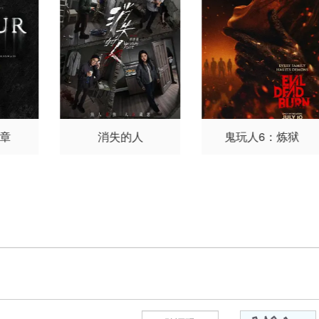
罗根
德
艾
法卢
宁·盖
姆斯·
侬·奥
妮弗·
里夫
终章
消失的人
鬼玩人6：炼狱