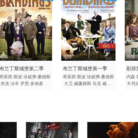
完结
完结
完结
2014 / 英国 / 英语
2013 / 英国 / 英语
2022
布兰丁斯城堡第二季
布兰丁斯城堡第一季
彩排
剧情 欧美
喜剧 古装 欧美
喜剧 
蒂莫西·斯波
珍妮弗·桑德斯
蒂莫西·斯波
珍妮弗·桑德斯
内森·
杰克·法辛
罗恩·多纳基
大卫·威廉姆斯
马克·威廉
K·托
姆斯
杰克·法辛
科维
书亚·
泰勒
·麦克
亚历山
兹
维
托尼
拉·费