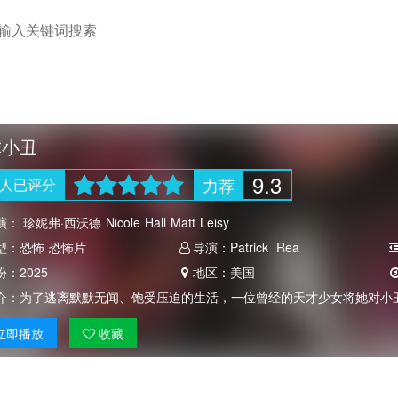
虐小丑
9.3
力荐
人
已评分
演：
珍妮弗·西沃德
Nicole
Hall
Matt
Leisy
型：
恐怖
恐怖片
导演：
Patrick
Rea
份：
2025
地区：
美国
介：
为了逃离默默无闻、饱受压迫的生活，一位曾经的天才少女将她对小
立即
播放
收藏