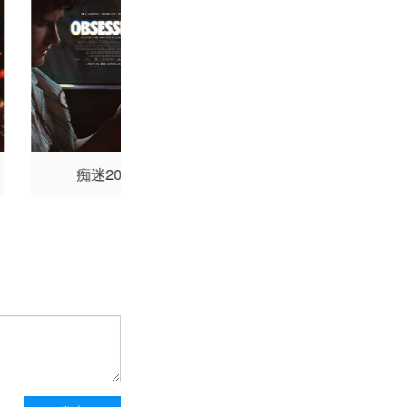
·桑切斯
派瑞·诺兰·伍
萨克·兰博
文森特·切
索耶·J·贝尔
卢克·曼
尔
尼科·克里姆特
詹
奥尼尔
杰尼·贝克
列
弗林
基顿·菲尔德
珍
科埃
安德烈埃·安德森
·霍顿
大卫·S·郑
痴迷2025
恶魔之口