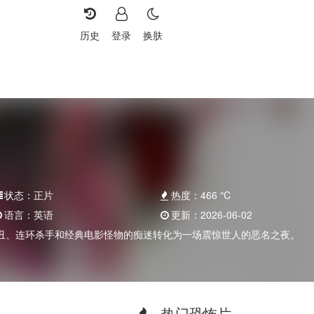
历史
登录
换肤
状态：
正片
热度：
466
℃
语言：
英语
更新：
2026-06-02
丑、连环杀手和经典电影怪物的痴迷转化为一场震惊世人的恶名之夜。
热门恐怖片