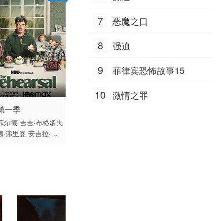
7
恶魔之口
8
强迫
9
菲律宾恐怖故事15
10
激情之罪
 / 美国 / 英语
第一季
纪录片 欧美
菲尔德
吉吉·布格多夫
德·弗里曼
安吉拉·桑
奇
安娜·拉马德里德
约
詹姆斯·贝纳德
雷米·
利亚姆·里辛格
托马斯
纳马拉
阿什莉·摩根
大·莱斯
雷蒙德·洛佩
尔玛·奥尔蒂斯·多诺万
·内申
查理·切尔曼
乌
尔德曼
奥黛丽·加尔文