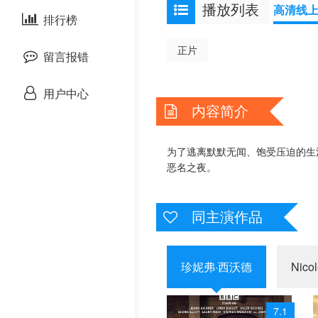
播放列表
高清线
泰国剧
排行榜
欧美综艺
欧美动漫
正片
留言报错
用户中心
内容简介
为了逃离默默无闻、饱受压迫的生
恶名之夜。
同主演作品
珍妮弗·西沃德
Nico
7.1