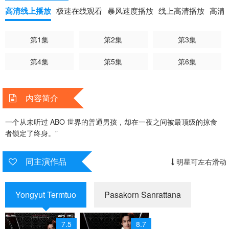
高清线上播放
极速在线观看
暴风速度播放
线上高清播放
高清
第1集
第2集
第3集
第4集
第5集
第6集
内容简介
一个从未听过 ABO 世界的普通男孩，却在一夜之间被最顶级的掠食
者锁定了终身。”
同主演作品
明星可左右滑动
Yongyut Termtuo
Pasakorn Sanrattana
7.5
8.7