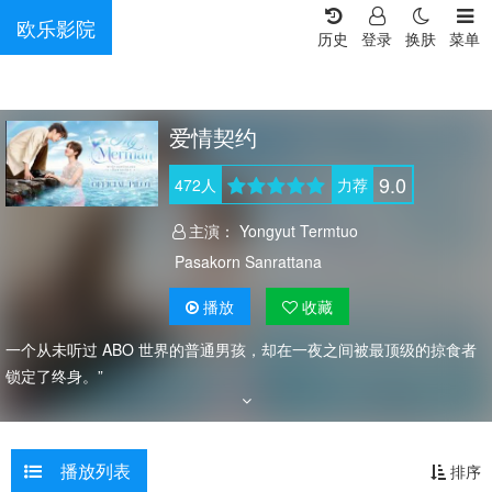
欧乐影院
历史
登录
换肤
菜单
爱情契约
9.0
472
人
力荐
主演：
Yongyut Termtuo
Pasakorn Sanrattana
播放
收藏
一个从未听过 ABO 世界的普通男孩，却在一夜之间被最顶级的掠食者
锁定了终身。”
播放列表
排序