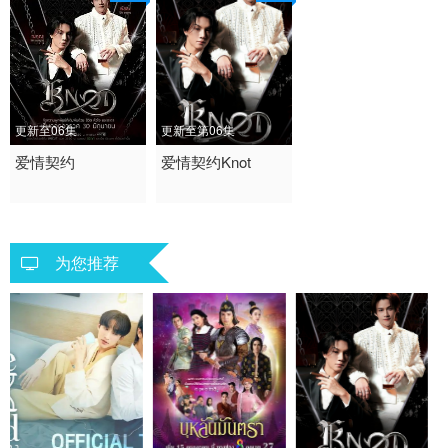
更新至06集
更新至第06集
2026 / 泰国 / 其它
爱情契约
2026 / 泰国 / 泰语
爱情契约Knot
泰国 泰剧 海外
泰国
为您推荐