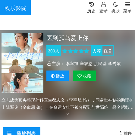
欧乐影院
历史
登录
换肤
菜单
医到孤岛爱上你
8.2
300
人
力荐
主演：
李宰旭
辛睿恩
洪民基
李秀敬
播放
收藏
立志成为顶尖整形外科医生都志义（李宰旭 饰），同身世神秘的助理护
士陆遐俐（辛叡恩 饰），在命运安排下被分配到与世隔绝、恶名昭彰
的“平同岛”上工作。两个同样受伤的灵魂，在艰难环境中共同成长，展
开彼此疗愈的浪漫故事。 该剧改编自同名漫画。
播放列表
排序