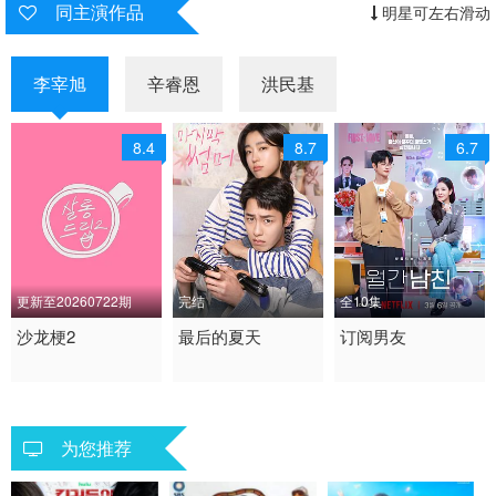
同主演作品
明星可左右滑动
李宰旭
辛睿恩
洪民基
8.4
8.7
6.7
更新至20260722期
完结
全10集
2023 / 韩国 / 韩语
沙龙梗2
2025 / 韩国 / 韩语
最后的夏天
2026 / 韩国 / 韩语
订阅男友
日韩综艺
爱情 奇幻 韩剧
喜剧 爱情 韩国
为您推荐