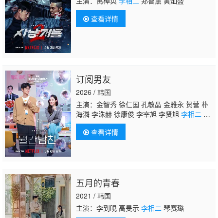
主演：禹棹奂
李相二
郑智薰 黄灿盛
查看详情
订阅男友
2026 / 韩国
主演：金智秀 徐仁国 孔敏晶 金雅永 贺营 朴
海潾 李洙赫 徐康俊 李宰旭 李贤旭
李相二
金
圣喆 邕圣祐
查看详情
五月的青春
2021 / 韩国
主演：李到晛 高旻示
李相二
琴赛璐