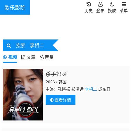
欧乐影院
历史
登录
换肤
菜单
搜索
李相二
视频
文章
明星
杀手妈咪
2026 / 韩国
主演：孔晓振 郑浚远
李相二
成东日
查看详情