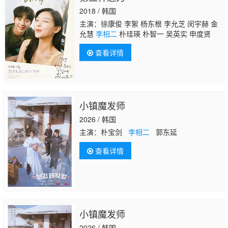
2018 / 韩国
主演：徐康俊 李絮 杨东根 李允芝 闵宇赫 金
允慧
李相二
朴珪瑛 朴智一 吴英实 申度贤
查看详情
小镇魔发师
2026 / 韩国
主演：朴宝剑
李相二
郭东延
查看详情
小镇魔发师
2026 / 韩国