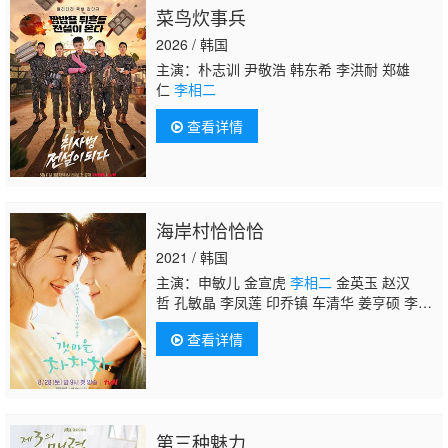
菜鸟炊事兵
2026 / 韩国
主演：朴志训 尹敬浩 韩东希 李洪耐 郑雄
仁
李相二
查看详情
海岸村恰恰恰
2021 / 韩国
主演：申敏儿 金宣虎
李相二
金英玉 赵汉
哲 孔敏晶 李凤莲 印乔镇 车清华 姜亨硕 李容
怡 申仙爱 尹硕贤 金周妍 洪智熙 金成范 徐尚
查看详情
沅 禹美华 朴艺荣 李世亨 金敏瑞 奇恩侑 高度
妍 边胜泰 金贤佑
第三种魅力