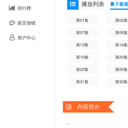
播放列表
量子极
剧情片
泰国剧
排行榜
欧美综艺
第01集
第02集
战争片
留言报错
第07集
第08集
悬疑片
用户中心
第13集
第14集
犯罪片
第19集
第20集
奇幻片
第25集
第26集
邵氏电影
第31集
第32集
古装片
第37集
第38集
内容简介
灾难片
记录片
...