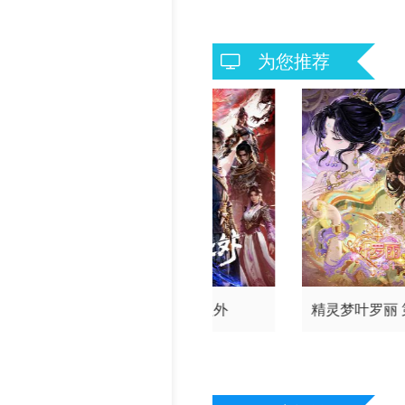
历史片
为您推荐
神印王座
光阴之外
精灵梦叶罗丽
季（下