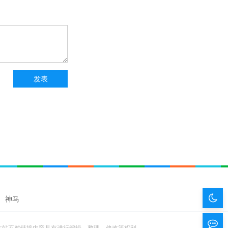
暗
神马
色
留
本站不对链接内容具有进行编辑、整理、修改等权利