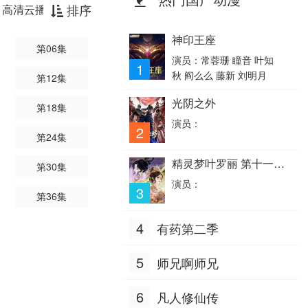
排序
高清云播放器
神印王座
第06集
演员：常蓉珊 瞳音 叶知
1
秋 阎么么 藤新 刘明月
第12集
光阴之外
第18集
演员：
2
第24集
精灵梦叶罗丽 第十一季
第30集
（下）
演员：
3
第36集
4
有药第二季
5
师兄啊师兄
6
凡人修仙传