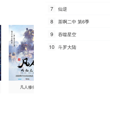
7
仙逆
8
茶啊二中 第6季
9
吞噬星空
10
斗罗大陆
凡人修仙传
仙逆