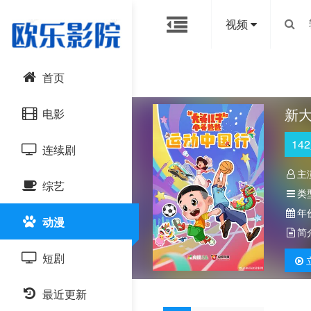
视频
首页
新
电影
142
连续剧
动作片
主
综艺
喜剧片
国产剧
类
年
动漫
爱情片
港台剧
大陆综艺
简
短剧
科幻片
日韩剧
日韩综艺
恐怖片
最近更新
欧美剧
港台综艺