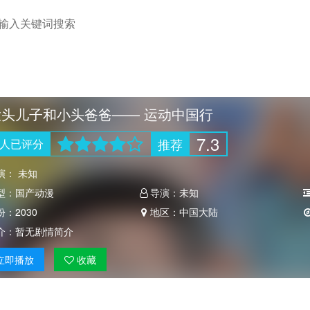
大头儿子和小头爸爸—— 运动中国行
7.3
推荐
人
已评分
演：
未知
型：
国产动漫
导演：
未知
份：
2030
地区：
中国大陆
介：
暂无剧情简介
立即
播放
收藏