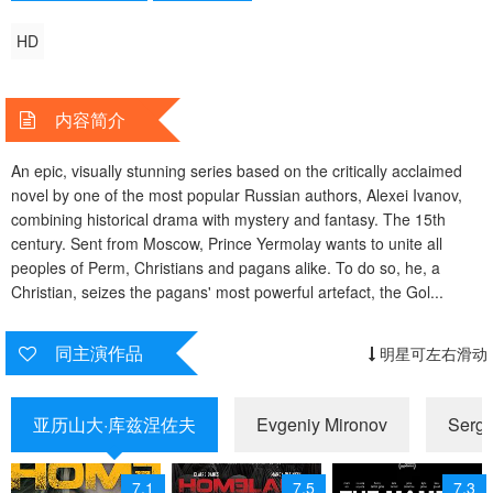
HD
内容简介
An epic, visually stunning series based on the critically acclaimed
novel by one of the most popular Russian authors, Alexei Ivanov,
combining historical drama with mystery and fantasy. The 15th
century. Sent from Moscow, Prince Yermolay wants to unite all
peoples of Perm, Christians and pagans alike. To do so, he, a
Christian, seizes the pagans' most powerful artefact, the Gol...
同主演作品
明星可左右滑动
亚历山大·库兹涅佐夫
Evgeniy Mironov
Serge
7.1
7.5
7.3