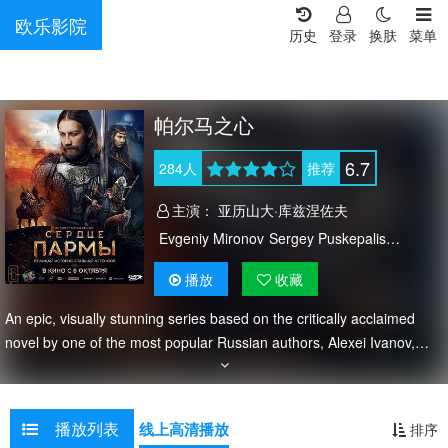
欧乐影院
历史
登录
换肤
菜单
帕尔马之心
6.7
284
人
推荐
主演：
亚历山大·库兹涅佐夫
Evgeniy Mironov
Sergey Puskepalis
维伦·巴比切夫
维塔利·基什琴科
播放
收藏
叶甫盖尼·米罗诺夫
An epic, visually stunning series based on the critically acclaimed
novel by one of the most popular Russian authors, Alexei Ivanov,
combining historical drama with mystery and fantasy. The 15th
century. Sent from Moscow, Prince Yermolay wants to unite all
peoples of Perm, Christians and pagans alike. To do so, he, a
播放列表
线上高清播放
排序
Christian, seizes the pagans' most powerful artefact, the Gol...