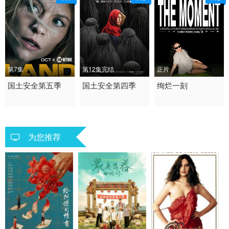
第7集
第12集完结
正片
2015 / 美国 / 英语
国土安全第五季
2014 / 美国 / 英语
国土安全第四季
2026 / 美国 / 英语
绚烂一刻
剧情 悬疑 惊悚 欧美
剧情 悬疑 欧美
剧情
为您推荐