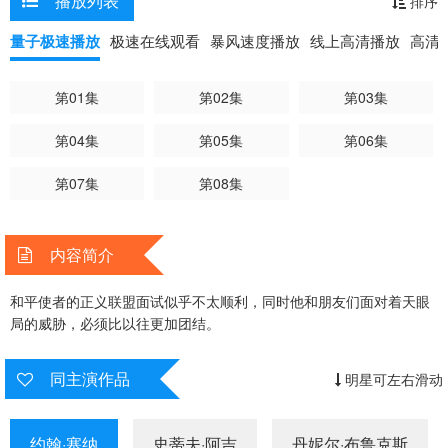
播放列表
排序
量子极速播放
极速在线观看
暴风速度播放
线上高清播放
高清
第01集
第02集
第03集
第04集
第05集
第06集
第07集
第08集
内容简介
和平使者的正义联盟面试似乎不太顺利，同时他和朋友们面对着天眼
局的威胁，必须比以往更加团结。
同主演作品
明星可左右滑动
约翰·塞纳
史蒂夫·阿吉
丹妮尔·布鲁克斯