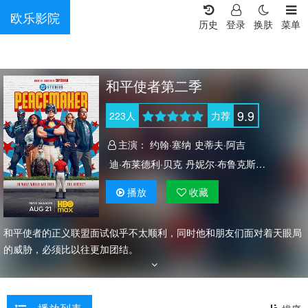
欧乐影院
历史
登录
换肤
菜单
和平使者第二季
9.9
223
人
力荐
主演：
约翰·塞纳
史蒂夫·阿吉
迪·布莱德利·贝克
丹妮尔·布鲁克斯
詹尼佛·霍兰德
弗兰克·格里罗
肖恩·古恩
播放
收藏
迈克尔·鲁克
内森·菲利安
大卫·丹曼
塞尔吉奥·杜克
小德里克·古德曼
多里安·金吉
和平使者的正义联盟面试似乎不太顺利，同时他和朋友们面对着天眼局
恩胡特·黎
阿妮萨·马特洛克
蒂姆·麦道斯
的威胁，必须比以往更加团结。
伊莎贝拉·莫塞德
布蕾·诺艾尔
索尔·罗德里格斯
泰勒·圣克莱尔
布兰登·斯坦利