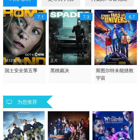
7.1
7.3
6.7
第12集完结
正片
第3集
2015 / 美国 / 英语
国土安全第五季
2026 / 美国 / 英语
黑桃裁决
2026 / 美国 / 英语
斯图尔特未能拯救
宇宙
剧情 悬疑 惊悚 欧美
惊梀 犯罪 行动 恐怖
欧美
片 恐怖
为您推荐