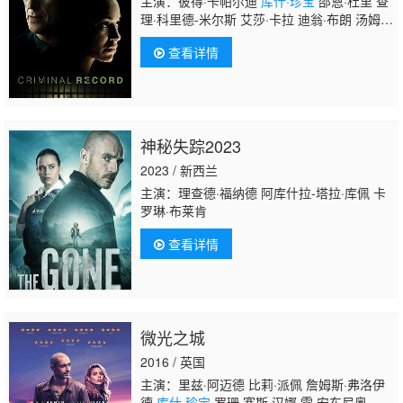
主演：彼得·卡帕尔迪
库什·珍宝
邵恩·杜里 查
理·科里德-米尔斯 艾莎·卡拉 迪翁·布朗 汤姆·
莫奇 斯戴凡·辛尼德 伊恩 博纳 齐季·阿库多
查看详情
卢 乔安娜·博尔哈 凯伦·卢克 珍妮特·库马
赫 托马斯·哈珀-琼斯 凯恩·艾登 雷米·法达
雷 安娜·弗兰科利尼 西亚·阿利普尔 朱莉娅·威
斯科特-哈顿 马库斯·霍德森
神秘失踪2023
2023 / 新西兰
主演：理查德·福纳德 阿库什拉-塔拉·库佩 卡
罗琳·布莱肯
查看详情
微光之城
2016 / 英国
主演：里兹·阿迈德 比莉·派佩 詹姆斯·弗洛伊
德
库什·珍宝
罗珊·塞斯 汉娜·雷 安东尼奥·阿