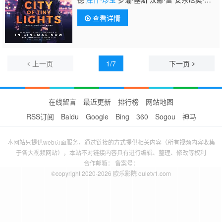
克儿 Reiss Kershi 文森特·里根 丹尼·韦
查看详情
伯 Ram John Holder 戴姆森·伊德瑞斯 布兰科
·托莫维奇 George Sargeant 亚历山大·希迪
格 巴里·艾尔德 穆罕默德·阿里 格雷斯·卡尔
德 杰克·费尔布罗勒 马汀·麦格 理查德·班克
斯 保罗·布莱克维尔 莱蕾·迪克斯 丹尼尔·厄根
上一页
1/7
下一页
在线留言
最近更新
排行榜
网站地图
RSS订阅
Baidu
Google
Bing
360
Sogou
神马
本网站只提供web页面服务，通过链接的方式提供相关内容（所有视频内容收集
于各大视频网站），本站不对链接内容具有进行编辑、整理、修改等权利
合作邮箱： 备案号：
©copyright 2020-2026 欧乐影院 ouletv1.com