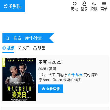
欧乐影院
历史
登录
换肤
菜单
搜索
库什·珍宝
视频
文章
明星
麦克白2025
2025 / 英国
主演：大卫·田纳特
库什·珍宝
莫约·阿坎
德 Annie Grace 卡斯帕·诺夫
查看详情