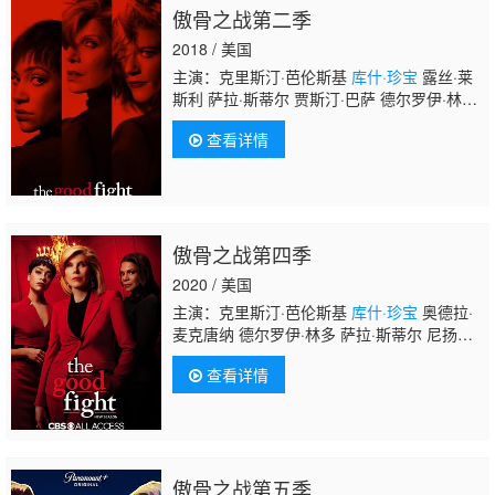
傲骨之战第二季
2018 / 美国
主演：克里斯汀·芭伦斯基
库什·珍宝
露丝·莱
斯利 萨拉·斯蒂尔 贾斯汀·巴萨 德尔罗伊·林
多 奥德拉·麦克唐纳 迈克尔·波特曼 尼扬比·尼
查看详情
扬比 布莱恩·斯托克斯·米切尔 保罗·吉尔福伊
尔 艾丽卡·塔泽尔 杰里·阿德勒 杰妮·霍蒂谢
尔 德鲁·盖林 简·林奇 伯纳黛特·彼得斯 海伦娜
·约克
傲骨之战第四季
2020 / 美国
主演：克里斯汀·芭伦斯基
库什·珍宝
奥德拉·
麦克唐纳 德尔罗伊·林多 萨拉·斯蒂尔 尼扬比·
尼扬比 迈克尔·波特曼 盖瑞·科尔 扎克·格雷尼
查看详情
尔 迈克尔·J·福克斯 坦贝拉·佩里 泰隆·米切尔·
亨德森 迈克·普涅夫斯基 约翰·卡梅隆·米切
尔 琪森·哈蒙
傲骨之战第五季