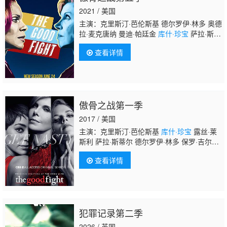
2021 / 美国
主演：克里斯汀·芭伦斯基 德尔罗伊·林多 奥德
拉·麦克唐纳 曼迪·帕廷金
库什·珍宝
萨拉·斯蒂
尔 夏尔曼·宾瓦 尼扬比·尼扬比 杰西·泰勒·弗格
查看详情
森 简·林奇 阿伦·阿尔达 丹尼斯·欧哈拉 华莱士
·肖恩
傲骨之战第一季
2017 / 美国
主演：克里斯汀·芭伦斯基
库什·珍宝
露丝·莱
斯利 萨拉·斯蒂尔 德尔罗伊·林多 保罗·吉尔福
伊尔 伯纳黛特·彼得斯 盖瑞·科尔 扎克·格雷尼
查看详情
尔 杰里·阿德勒 贾斯汀·巴萨 卡丽·普雷斯顿 海
伦娜·约克 艾伦·特维特
犯罪记录第二季
2026 / 英国