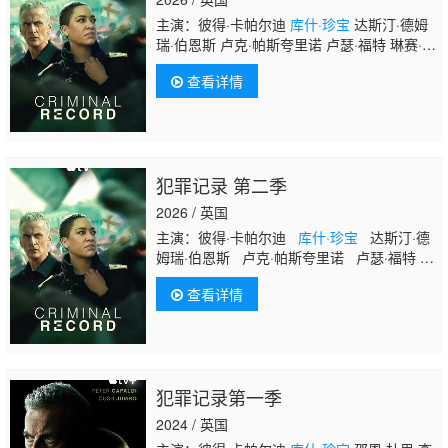
主演：彼得·卡帕尔迪
库什·珍宝
达斯汀·德姆
瑞·伯恩斯 卢克·帕斯夸里诺 卢瑟·福特 琳赛·马
歇尔 彼得·苏利文 邵恩·杜里 斯蒂芬·坎贝尔·莫
查看详情
尔 查理·科里德-米尔斯
犯罪记录 第二季
2026 / 英国
主演：彼得·卡帕尔迪
库什·珍宝
达斯汀·德
姆瑞·伯恩斯 卢克·帕斯夸里诺 卢瑟·福特
琳赛·马歇尔 彼得·苏利文 邵恩·杜里 斯蒂
查看详情
芬·坎贝尔·莫尔 查理·科里德-米尔斯
犯罪记录第一季
2024 / 英国