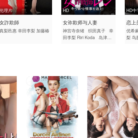
伦理片
HD
HD中
2008 / 日本 / 日语
2020 / 日本 / 日语
2011
女詐欺師
女诈欺师与人妻
恋上
伦理片 伦理
伦理
日本
真梨邑惠
幸田李梨
加藤椿
神宫寺奈绪
织田真子
幸
优希
田李梨
Riri
Koda
岛津健
梨
鸟
太郎
萩野崇
Takashi
Hag
ino