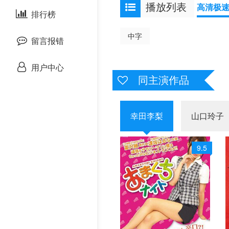
播放列表
高清极
泰国剧
排行榜
欧美综艺
欧美动漫
中字
留言报错
用户中心
同主演作品
幸田李梨
山口玲子
9.5