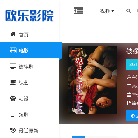
视频
首页
被
电影
261
连续剧
主
综艺
国产剧
类
年
动漫
港台剧
大陆综艺
简
短剧
日韩剧
日韩综艺
国产动漫
最近更新
欧美剧
港台综艺
日韩动漫