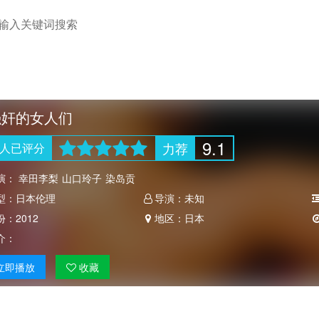
强奸的女人们
9.1
力荐
人
已评分
演：
幸田李梨
山口玲子
染岛贡
型：
日本伦理
导演：
未知
份：
2012
地区：
日本
介：
立即
播放
收藏