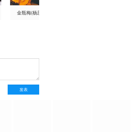
金瓶梅(杨思敏版)
禁忌2