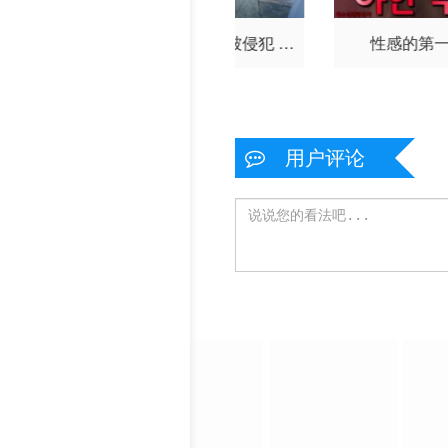
结衣之双飞调
在丈夫面前被侵犯 希
性感的第
教
岛爱理 IPZ-505
用户评论