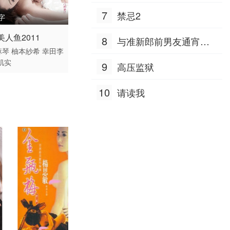
7
禁忌2
字
 / 日本 / 日语
美人鱼2011
8
与准新郎前男友通宵狂
伦理
麻琴
柚本紗希
幸田李
欢的人妻
肌实
9
高压监狱
10
请读我