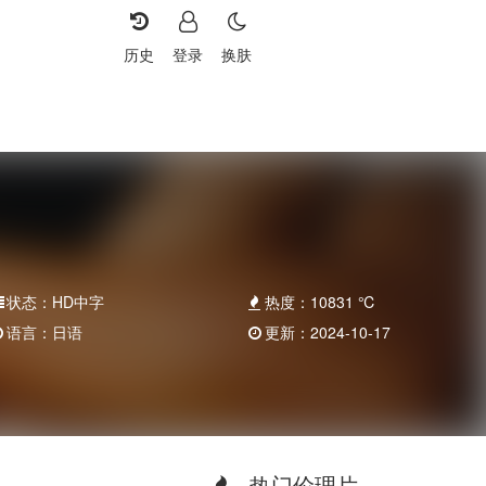
历史
登录
换肤
状态：
HD中字
热度：
10831
℃
语言：
日语
更新：
2024-10-17
热门伦理片