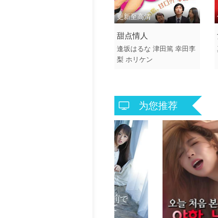
更新至高清
2015 / 日本 / 日语
甜点情人
日本伦理
逢坂はるな
津田篤
幸田李
梨
ホリケン
为您推荐