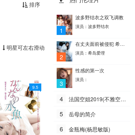
排序
波多野结衣之双飞调教
演员：波多野结衣
1
在丈夫面前被侵犯 希岛
明星可左右滑动
爱理 IPZ-505
演员：希岛爱理
2
性感的第一次
演员：
3
9.5
4
法国空姐2019(不雅空
乘)
5
岳母的简介
6
金瓶梅(杨思敏版)