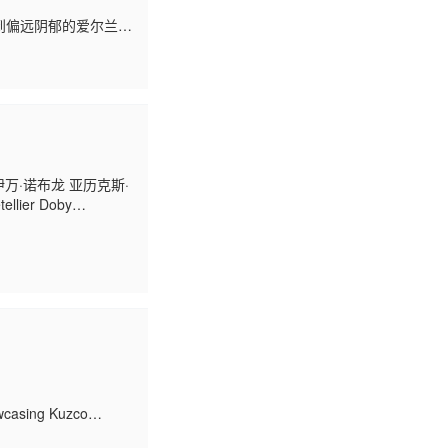
到偏远阴郁的爱尔兰乡
告知，这间旅馆流传
e 伊万·诺布龙 亚历克斯·
llier Doby
·皮侬 Jérémie
wcasing Kuzco