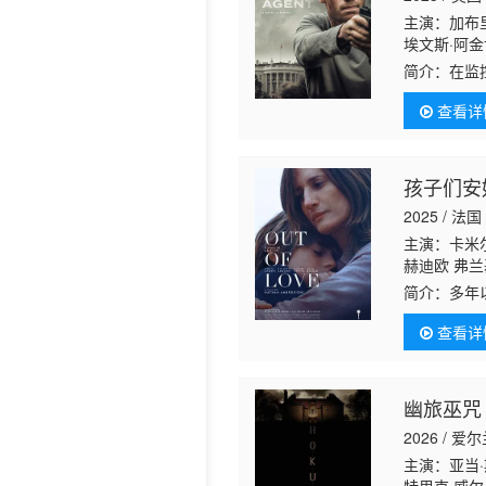
主演：加布里
历史片
埃文斯·阿金博拉
Collant
简介：
在监控
塔拉修克 丽
接听了一通
查看详
孩子们安
2025 / 法国
主演：卡米尔·
赫迪欧 弗兰基·瓦
Hoche Paul
简介：
多年
Louis Jean-
试图重新与
查看详
部亲密电影
幽旅巫咒
2026 / 爱尔
主演：亚当·斯