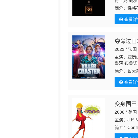
特里克 威尔
简介：
性格
间，重返父
查看详
着一则禁忌
夺命过山
2023 / 法国
主演：亚历山德
鲁茨 布鲁诺·洛歇 
Broda Gr
简介：
暂无
Dethelot
查看详
变身国王
2006 / 美国
主演：J.P. Ma
简介：
Cont
amp;#39;s a