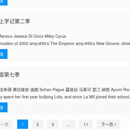
情
上学记第二季
noux Jessica Di Cicco Miley Cyrus
inuation of 2000 amp;#39;s The Emperor amp;#39;s New Groove, sho
ttempts to gradua
情
版第七季
得 弗拉维安·迪朗 Sohan Pague 露易丝·马莱可 昆汀·纳努 Ayumi Roux Al
ny spent her first year bullying Lola, and since La Mif joined their school
情
上一页
1
2
3
…
11
下一页