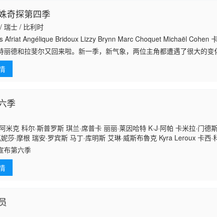
姝奇探第四季
 / 瑞士 / 比利时
friat Angélique Bridoux Lizzy Brynn Marc Choquet Michaël Coh
特丽德和拉斐尔又回来啦。新一季，新气象，两位主角都遭遇了很大的变
桩谋杀及盗窃案。为什么酒店安保系统突然失控？谁是幕后黑手？这背后
情
六季
阿米克 科尔·斯普罗斯 琪兰·席普卡 丽丽·莱因哈特 K·J·阿帕 卡米拉·门德
妮莎·摩根 瑞安·罗宾斯 马丁·库明斯 艾琳·威斯布魯克 Kyra Leroux 卡西·
宣布第六季
情
员