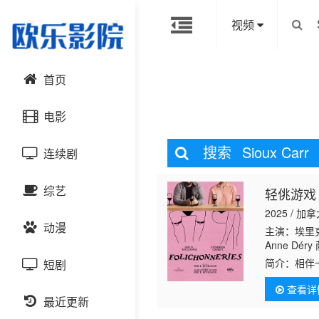
视频
首页
电影
搜索
Sioux Carr
连续剧
动作片
综艺
轻佻游戏
喜剧片
国产剧
2025 / 加
动漫
爱情片
港台剧
主演：埃里克·K
大陆综艺
Anne Dér
兰 Fayolle 
简介：
相伴
短剧
科幻片
日韩剧
日韩综艺
国产动漫
杜 Simone
纵身情欲迷
查看详
恐怖片
最近更新
欧美剧
港台综艺
日韩动漫