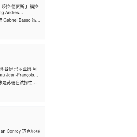
 莎拉·德贾斯丁 福拉·
g Andres
特 西蒙娜·凯塞尔 马基安·
briel Basso 饰）
罗伯特斯 杰森·德里恩
纪尧姆·谷伊 玛丽亚姆·阿
u Jean-François
 Jankowski William
像是苏珊在试探性地
森·安布罗西奥尼的这
 Conroy 迈克尔·帕