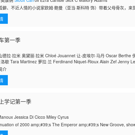
·奥康纳
Sioux Carr
oll Ezra Carlisle Siox C Mallory Adams
孤僻、不近人情的小说家欧姆·鲍曼（亚当·斯科特 饰）带着父母骨灰，来
母曾经最幸福的地方。他入住父母当年度蜜月的古老旅馆，却被旅馆员工
情
传说，
车第一季
拉·拉米 奥黛丽·拉米 Chloé Jouannet 让-皮埃尔·马丹 Oscar Berth
Tara Martinez 萝拉·兰 Ferdinand Niquet-Rioux Alain Zef Jenny Lete
égory Nardela 伊琳娜·穆雷勒 让-克洛德·鲍德拉科 Selim Karrouchi 多米尼克
简介
情
上学记第一季
noux Jessica Di Cicco Miley Cyrus
inuation of 2000 amp;#39;s The Emperor amp;#39;s New Groove, sho
ttempts to gradua