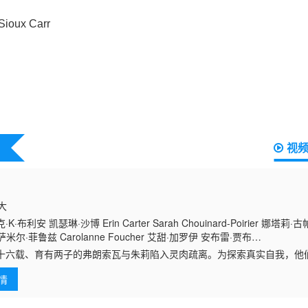
视
拿大
·布利安 凯瑟琳·沙博 Erin Carter Sarah Chouinard-Poirier 娜塔莉·古
y 萨米尔·菲鲁兹 Carolanne Foucher 艾甜·加罗伊 安布雷·贾布
Jean Jr. Nicolas Krief Jacques L'Heureux ève Landry 朱莉·勒布勒东 
十六载、育有两子的弗朗索瓦与朱莉陷入灵肉疏离。为探索真实自我，他
 Ledoux 索菲·勒图讷尔 弗罗伦斯·布莱恩 Antonin Mousseau-Rivard
局……然世事岂能尽如人意？
情