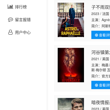
剧情片
子不雨双
泰国剧
排行榜
欧美综艺
欧美动漫
2023 / 法国
战争片
留言报错
主演：Agnès A
简介：
阿斯
悬疑片
携手侦破一
用户中心
查看详
犯罪片
河谷镇第
奇幻片
2021 / 美国
主演：梅晨·
邵氏电影
斯·梅尔顿 瓦
尔文·桑德斯
简介：
官方
古装片
查看详
灾难片
暗夜情报
记录片
2023 / 美国