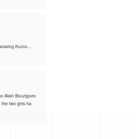
wcasing Kuzco
ain Bouzigues
, the two girls ha