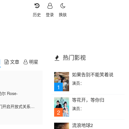
历史
登录
换肤
热门影视
频
文章
明星
如果告别不能笑着说
演员：
1
帕尔 Rose-
等花开，等你归
阿加莎·勒
们开启开放式关系，
演员：
2
流浪地球2