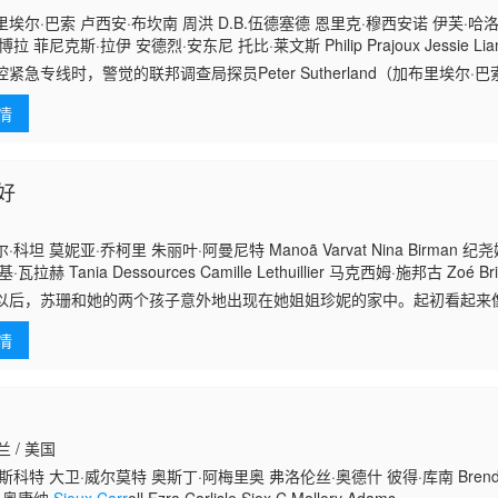
埃尔·巴索 卢西安·布坎南 周洪 D.B.伍德塞德 恩里克·穆西安诺 伊芙·哈洛
 菲尼克斯·拉伊 安德烈·安东尼 托比·莱文斯 Philip Prajoux Jessie Lian
es 库蒂斯·伦姆 Alex Rose 理查德·哈蒙 罗纳德·帕特里克·汤普森 卡瑞·玛切
紧急专线时，警觉的联邦调查局探员Peter Sutherland（加布里埃尔·巴索 Ga
贝卡·斯塔巴 格雷斯顿·霍尔特 斯蒂芬·阿德科鲁 杰西·弗雷泽 塞巴斯蒂安·
电话，结果被卷入一桩牵涉白宫内奸的致命阴谋。
情
好
科坦 莫妮亚·乔柯里 朱丽叶·阿曼尼特 Manoã Varvat Nina Birman 
拉赫 Tania Dessources Camille Lethuillier 马克西姆·施邦古 Zoé Bria
ine Roux 阿丽亚娜·纳齐里 Zakariya Gouram Anna-Marie Filippi Zbigniew
以后，苏珊和她的两个孩子意外地出现在她姐姐珍妮的家中。起初看起来
René Stani
姐姐建立关系。但随着晨光的出现，这种幻觉破灭了：苏珊消失了……内
情
，描绘了一
兰 / 美国
科特 大卫·威尔莫特 奥斯丁·阿梅里奥 弗洛伦丝·奥德什 彼得·库南 Brendan