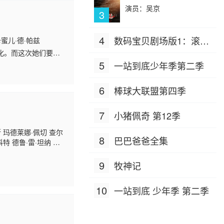
演员：吴京
3
4
数码宝贝剧场版1：滚球
en 卡蜜儿·德·帕兹
化。而这次她们要先
兽诞生之谜
还隐藏着什么秘密？
5
一站到底少年季第二季
6
棒球大联盟第四季
7
小猪佩奇 第12季
斯 玛德莱娜·佩切 查尔
8
巴巴爸爸全集
科特 德鲁·雷·坦纳 阿
9
牧神记
10
一站到底 少年季 第二季