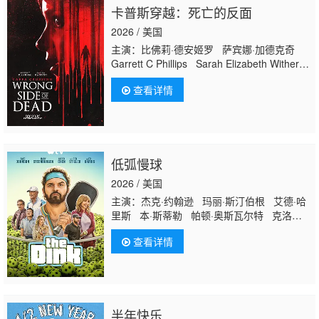
卡普斯穿越：死亡的反面
2026 / 美国
主演：比佛莉·德安姬罗 萨宾娜·加德克奇
Garrett C Phillips Sarah Elizabeth Withers
Mattie Maderos Shawna Della-Ricca Gary
查看详情
Cooney John Ryan McLaughlin Kasey
Keys David L. Peters Noel Farmer
Joaquin Camilo Rob Hamilton
低弧慢球
2026 / 美国
主演：杰克·约翰逊 玛丽·斯汀伯根 艾德·哈
里斯 本·斯蒂勒 帕顿·奥斯瓦尔特 克洛伊·
菲内曼 克里斯·帕内尔 亚伦·陈 安迪·罗迪
查看详情
克 克里斯蒂娜·泰勒 维恩·维尔德森 印第安
娜·艾尔 艾丽·简 Nathan Blair 肯特·绍克内
克 Cayden Romero Daryl J. Johnson
Trisha Simmons Kalina Vanska Boone
Nelson
半年快乐