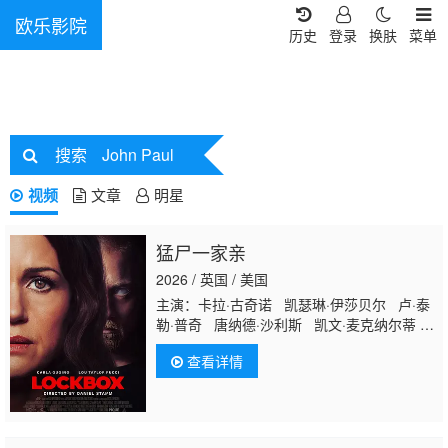
欧乐影院
历史
登录
换肤
菜单
搜索
John Paul
视频
文章
明星
猛尸一家亲
2026 / 英国 / 美国
主演：卡拉·古奇诺 凯瑟琳·伊莎贝尔 卢·泰
勒·普奇 唐纳德·沙利斯 凯文·麦克纳尔蒂
Jason William Day 杰森·麦金农 罗曼·金赛
查看详情
拉 杰卡·博尚 Darcey Johnson Aedan
Edwards Lee Tichon Kenny Wood-Schatz