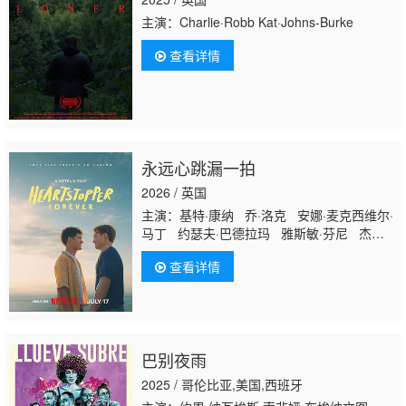
主演：Charlie·Robb Kat·Johns-Burke
查看详情
永远心跳漏一拍
2026 / 英国
主演：基特·康纳 乔·洛克 安娜·麦克西维尔·
马丁 约瑟夫·巴德拉玛 雅斯敏·芬尼 杰克·
巴顿 高鑫 瑞亚·诺伍德 托比·多诺万 奥利
查看详情
弗·莫尔特曼 珍妮·沃尔瑟 科里纳·布朗 科
马克·海德-科林 基兹·埃格尔 雷科·哥哈拉
Ash Self Lesley Kisasula Stanley Warbrick
John Heartstone Tshibangu Ivan Sidney
Warbrick Echo
巴别夜雨
2025 / 哥伦比亚,美国,西班牙