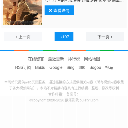
斯 布里吉特·瑞根 斯特里奥·萨万
查看详情
特 Marco Fuller 汤姆·欧默 玛利亚·米切
尔 Ryan O'Quinn 罗伯特·古德曼 乔纳森·利普
尼基
上一页
1/197
下一页
在线留言
最近更新
排行榜
网站地图
RSS订阅
Baidu
Google
Bing
360
Sogou
神马
本网站只提供web页面服务，通过链接的方式提供相关内容（所有视频内容收集
于各大视频网站），本站不对链接内容具有进行编辑、整理、修改等权利
合作邮箱： 备案号：
©copyright 2020-2026 欧乐影院 ouletv1.com