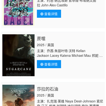
主演：约恩·纳瓦埃斯 索非娅·布埃纳文图
拉 John·Alex·Castillo
查看详情
蔗噬
2025 / 美国
主演：乔茜·朱丽叶特·沃特 Kellan
Jackson Lacey Katena Michael Mau 邦妮·布
鲁尔 Zach Ball Ashley Nicole Blake Haley
查看详情
Johnson 妮可·凯茨 Cullen Lovelock Kevin J.
Stone Clarence Garner 贝内特·韦尔奇 Will
Landis Cate Whitlatch
莎拉的石油
2025 / 美国
主演：扎克瑞·莱维 Naya Desir-Johnson 索尼
夸·马丁-格林 加瑞特·迪拉胡特 梅尔·罗德里格