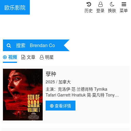
欧乐影院
历史
登录
换肤
菜单
搜索
Brendan Co
视频
文章
明星
孽种
2025 / 加拿大
主演：克洛伊·范·兰德肖特 Tymika
Tafari Garrett Hnatiuk 简·莫凡特 Tony
White Brendan
查看详情
Stevenson Raevv&amp;#039;n Leedham