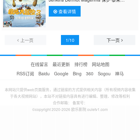
克 Roger Gregg 艾琳·米森 Lucy Smith Harry
查看详情
Weld-Moore Justin Daniels Anene 卢克·格瑞
芬 Brendan McDonald Mary Murray Susan
Slott Michael Sheehan Cameron
Simpson Evan O&#039;Connor Michelle
Read 罗尔夫·伯格 Tobias Breckl
上一页
1/10
下一页
在线留言
最近更新
排行榜
网站地图
RSS订阅
Baidu
Google
Bing
360
Sogou
神马
本网站只提供web页面服务，通过链接的方式提供相关内容（所有视频内容收集
于各大视频网站），本站不对链接内容具有进行编辑、整理、修改等权利
合作邮箱： 备案号：
©copyright 2020-2026 欧乐影院 ouletv1.com