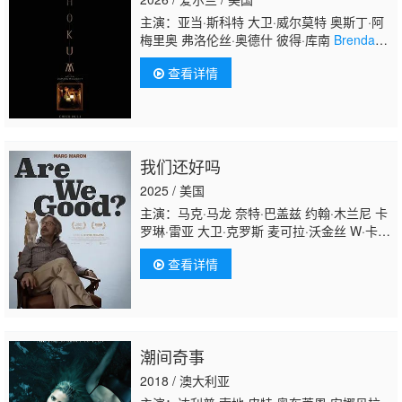
主演：亚当·斯科特 大卫·威尔莫特 奥斯丁·阿
梅里奥 弗洛伦丝·奥德什 彼得·库南
Brendan
Co
nroy 迈克尔·帕特里克 威尔·奥康纳 Sioux
查看详情
Carroll Ezra Carlisle Siox C Mallory Adams
我们还好吗
2025 / 美国
主演：马克·马龙 奈特·巴盖兹 约翰·木兰尼 卡
罗琳·雷亚 大卫·克罗斯 麦可拉·沃金丝 W·卡茂
·贝尔 Laurie Kilmartin Sam Lipsyte Brendan
查看详情
McDonald 加里·古尔曼 杰西卡·柯森
潮间奇事
2018 / 澳大利亚