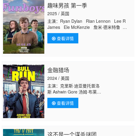
趣味男孩 第一季
2025 / 英国
主演：Ryan Dylan Rian Lennon Lee R
James Ele McKenzie 詹米·德米特鲁
Brian Devlin Owen Colgan 保罗·巴泽利
查看详情
Richard Croxford Emer O’Connor
Amanda Hurwitz James Martin 凡妮莎·伊
费迪奥拉 Walter Chigui Brendan Quinn
金融猎场
2024 / 美国
主演：克里斯·迪亚曼托普洛
斯 Ashwin Gore 汤姆·布莱
斯 Jordyn Denning 海伦娜·马特森 杰·摩尔 特
查看详情
洛伊·格雷提 艾丽西亚·奥奇
瑟 Brandon Engman 萨姆·戴
利 Brett Robert Culbert 扎克·维拉 约翰·莱
西 Meredith VanCuyk 特雷弗·格雷茨基 埃姆
利·贝赫什蒂 Brendan Schroeder 大卫·比克福
这不是一个谋杀谜团
德 布莱恩·达尔 薇拉·迈尔斯