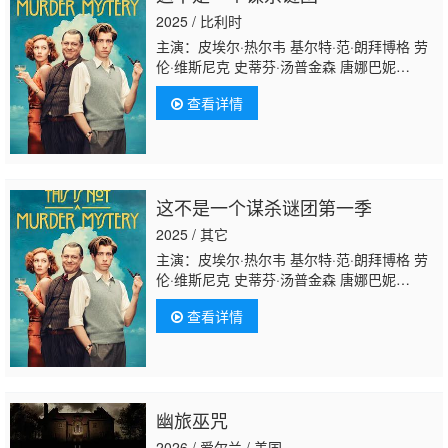
2025 / 比利时
主演：皮埃尔·热尔韦 基尔特·范·朗拜博格 劳
伦·维斯尼克 史蒂芬·汤普金森 唐娜巴妮
亚 Jonathan Delaney Tynan Frank
查看详情
Bourke 弗劳伦斯·霍尔 Iñaki Mur 里贾纳·比基
尼娜 迈克·奥夫曼 Oscar Louis Högström 奥
伊宾·麦金尼蒂 玛蒂尔德·瓦尔尼耶 Mark
Lambert Xavier Baeyens Julian De
Backer Brendan O&#039;Rourke Jim
这不是一个谋杀谜团第一季
Butler 爱德华多·阿拉德罗
2025 / 其它
主演：皮埃尔·热尔韦 基尔特·范·朗拜博格 劳
伦·维斯尼克 史蒂芬·汤普金森 唐娜巴妮
亚 Jonathan Delaney Tynan Frank Bourke 弗
查看详情
劳伦斯·霍尔 Iñaki Mur 里贾纳·比基尼娜 迈克·
奥夫曼 Oscar Louis Högström 奥伊宾·麦金尼
蒂 玛蒂尔德·瓦尔尼
耶 Mark Lambert Xavier Baeyens Julian De Ba
德华多·阿拉德罗
幽旅巫咒
2026 / 爱尔兰 / 美国