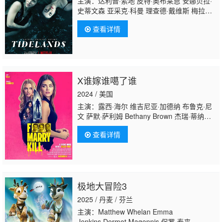
主演：达利普·索地 皮特·奥布莱恩 安娜贝拉·
史蒂文森 亚采克·科曼 理查德·戴维斯 梅拉妮·
萨内蒂 达米安·加维 埃尔莎·帕塔奇 夏洛特·贝
查看详情
斯特 达斯汀·克莱尔 阿利克斯·迪米崔德斯 布
拉德·麦克默里 Brendan·Glanville 加里·扬 马
可·皮科西 杨丹霞 玛德琳·麦
登 Marco·Sinigaglia 亨特·佩奇-洛哈德 阿隆·
贾库本科 马提亚斯·因伍德 卡罗琳·布拉齐
X谁嫁谁噶了谁
尔 杰特·特兰特 巴尔巴拉·洛宁 宝拉·纳扎斯基
2024 / 美国
主演：露西·海尔 维吉尼亚·加德纳 布鲁克·尼
文 萨默·萨利姆 Bethany Brown 杰瑞·蒂纳
科 杰迪代亚·古达克 Brendan Morgan Haley
查看详情
Victoria Hunt RJ·费瑟斯顿豪 劳拉·延加 斯宾
塞·博尔格森 Edem Nyamadi Pete
MacLeod Brad Abramenko Kyle
Mosonyi Cam Woodman Sequoia
Wiseman 肯德拉·赫斯凯特 韦恩·科贝伊
极地大冒险3
2025 / 丹麦 / 芬兰
主演：Matthew Whelan Emma
Jenkins Dermot Magennis 保罗·泰来