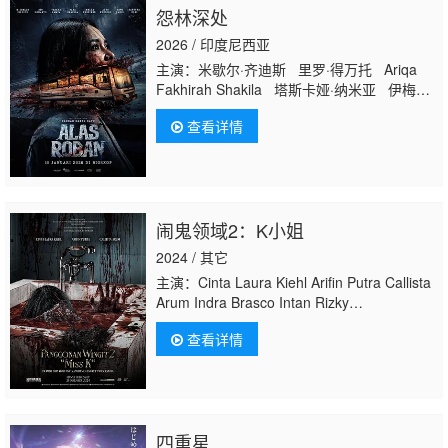
怨林深处
2026 / 印度尼西亚
主演：米歇尔·齐迪斯 里罗·得万托 Ariqa
Fakhirah Shakila 塔斯卡娅·纳米亚 伊梅尔
达·塞林 Dewi Pakis Whani Darmawan 普
查看详情
里特·蒂莫西 德拉·达蒂安 鲁克曼·罗萨迪
Agus Kuncoro 鲁思·马里尼
Saputra K
ori
Agung Bla Aldy Pratama
闹鬼领域2：K小姐
2024 / 其它
主演：Cinta Laura Kiehl Arifin Putra Callista
Arum Indra Brasco Intan Rizky
Jaenab Sylvia Genpati Firzanah Alya Dolly
查看详情
Martin Yeyen Lydia Niniek Arum Tahta
Perlawanan
四重星