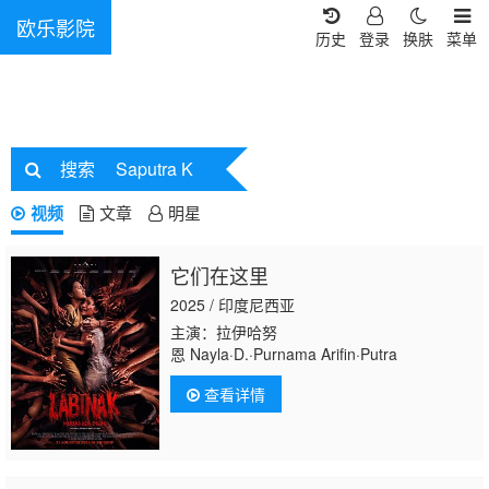
欧乐影院
历史
登录
换肤
菜单
搜索
Saputra K
视频
文章
明星
它们在这里
2025 / 印度尼西亚
主演：拉伊哈努
恩 Nayla·D.·Purnama Arifin·Putra
查看详情