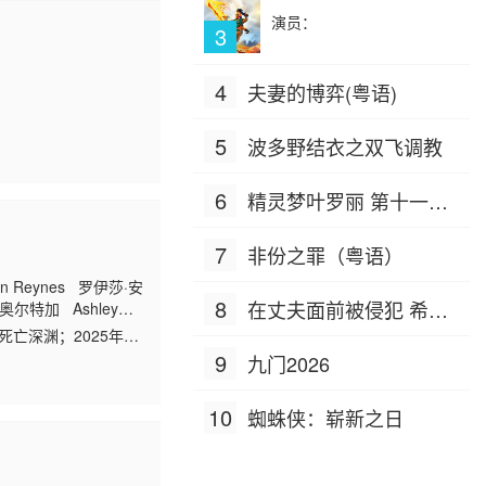
演员：
3
4
夫妻的博弈(粤语)
5
波多野结衣之双飞调教
6
精灵梦叶罗丽 第十一季
（下）
7
非份之罪（粤语）
n Reynes 罗伊莎·安
8
在丈夫面前被侵犯 希岛
·奥尔特加 Ashley
blan 伊莱贾·阿莱霍
亡深渊；2025年万
爱理 IPZ-505
年末世废土，怪物横行
9
九门2026
10
蜘蛛侠：崭新之日