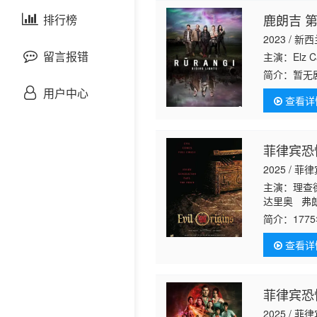
剧情片
鹿朗吉 
泰国剧
排行榜
欧美综艺
欧美动漫
2023 / 新
战争片
留言报错
主演：Elz Ca
简介：
暂无
悬疑片
用户中心
查看详
犯罪片
菲律宾恐
奇幻片
2025 / 菲
主演：理查德·
邵氏电影
达里奥 弗朗辛
Ortega 阿
简介：
17
古装片
Maika Riv
圣节狂欢夜
查看详
开启末日启
灾难片
菲律宾恐
记录片
2025 / 菲