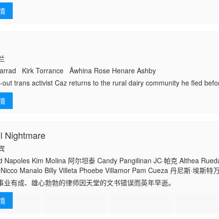
 珍妮瓦·梅雷迪斯
扎于争夺孩子的监护权和身份危机。为此，Paula开始自行调查案件，可
情
西兰
rrad Kirk Torrance Āwhina Rose Henare Ashby
-out trans activist Caz returns to the rural dairy community he fled befor
ith his father. As father and son reconcile, Caz finds new purpose, sp
情
039;s environmental fight against &amp;#039;B
l Nightmare
律宾
Napoles Kim Molina 阿尔坦泰 Candy Pangilinan JC·帕克 Althea Rueda
 Nicco Manalo Billy Villeta Phoebe Villamor Pam Cueza 丹尼斯·埃斯特
mi Lacsamana Divine Aucina 奎恩·卡里略 Kedebon Colim
事业有成、雄心勃勃的律师因天堂的文书错误而英年早逝。
情