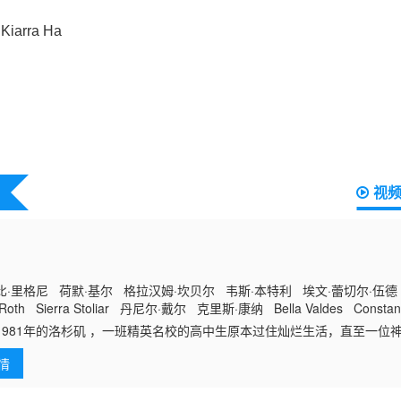
视
·里格尼 荷默·基尔 格拉汉姆·坎贝尔 韦斯·本特利 埃文·蕾切尔·伍德
Roth Sierra Stoliar 丹尼尔·戴尔 克里斯·康纳 Bella Valdes Constant
xander Aidan Skye Jameson
81年的洛杉矶 ，一班精英名校的高中生原本过住灿烂生活，直至一位
杀青少年的连环杀人魔“The Trawler”在市内肆虐，令似乎美好的青
情