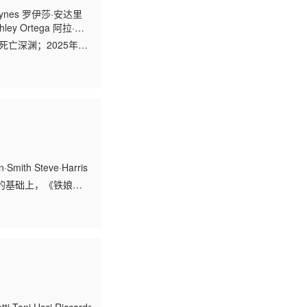
eynes 罗伊莎·安达里
ley Ortega 阿拉·米
a Rivera 莎拉·爱德华
亡深渊；2025年万
年末世废土，怪物横行
n·Smith Steve·Harris Blaze·Bayley Rod·Smallwood
的基础上，《铁娘子
的纪录片横跨五十年