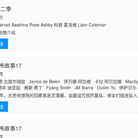
第二季
西兰
rrad Awahina Rose Ashby 科恩·霍洛维 Liam Coleman
剧情介绍
情
怖故事17
律宾
古提尔瑞兹 Janice de Belen 伊万娜·阿拉维 卡拉·阿贝拉娜 Manily
·迪亚兹 赛斯·费丁 Fyang Smith JM Ibarra Dustin Yu 伊萨贝尔
拉·米娜 Arlene Muhlach 卡琳娜·包蒂斯塔 Matt Lozano Althea A
75年，古老修道院的回廊里恶灵潜藏，血腥诅咒悄然蔓延，修女们接连坠入死
era 莎拉·
，面具杀手突袭街头，热闹派对秒变屠宰场，人人沦为待宰猎物；2050
情
怖故事17
律宾