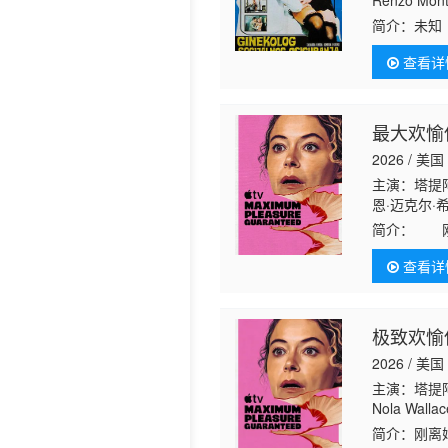
Renzo Monta
简介：
未知
查看详
最大欢愉
2026 / 美国
主演：塔提阿
恩·迈克尔·
昂 Ani·Balan
简介：
刚离
尼尔·戴尔 
场犯罪，同
查看详
的阴谋，也
极致欢愉
2026 / 美国
主演：塔提阿
Nola Walla
Auberjon
简介：
刚离