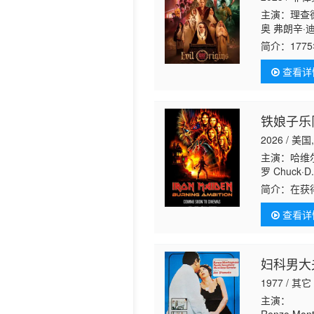
主演：理查德·
历史片
奥 弗朗辛·迪亚
娜 Arlene 
简介：
17
兹 Raven Rig
圣节狂欢夜
查看详
开启末日启
铁娘子乐
2026 / 美
主演：哈维尔·
罗 Chuck·D. 
简介：
在获
乐队：燃烧
查看详
岁月，完整
妇科男大
1977 / 其它
主演：