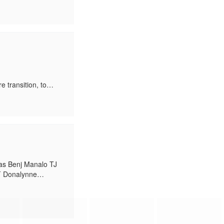
能会揭露一场更大的阴
e transition, to
earheading the
s Benj Manalo TJ
万 Donalynne