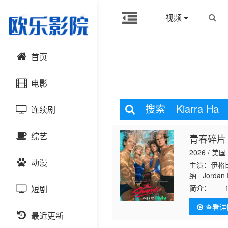
视频
首页
电影
搜索
Kiarra Ha
连续剧
动作片
综艺
青春碎片
喜剧片
国产剧
2026 / 美国
动漫
爱情片
港台剧
主演：伊格比
大陆综艺
纳 Jordan 
Cortés Ale
简介：
19
短剧
科幻片
日韩剧
日韩综艺
国产动漫
同时，专门猎
查看详
去
恐怖片
最近更新
欧美剧
港台综艺
日韩动漫