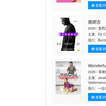
丹尼尔·戴尔
罪，同时挣
查看详
谋，也是
鹿朗吉
2020 / 新
主演：Elz Ca
简介：
Burnt
reconnect w
查看详
town&amp;#
Wonderfu
2026 / 菲
主演：Jerald 
Valderrama
Soriano Yu
简介：
一位
查看详