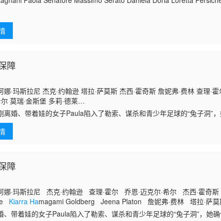
gnani Paola Senatore Massimo Serato Daniela Doria Loretta Persichetti
情
保障
娜·玛斯拉尼 杰克·约翰逊 塔拉·萨莫斯 杰西·霍奇斯 詹妮弗·费林 查理·霍
希尔 莫瑞·金斯堡 多莉·德莱
 Jianna·Platon Nola·Wallace Kiarra·Hamagami·Goldberg Jeena·Platon
婚、带着娃的女子Paula陷入了勒索、谋杀和青少年足球的“兔子洞”
珍妮瓦·梅雷迪斯
时挣扎于争夺孩子的监护权和身份危机。为此，Paula开始自行调查案件
情
是她重建自己的家庭和自我的关键。
保障
娜·玛斯拉尼 杰克·约翰逊 查理·霍尔 乔恩·迈克尔·希尔 杰西·霍奇斯 Jia
ce
Kiarra Ha
magami Goldberg Jeena Platon 詹妮弗·费林 塔拉·萨
ois Camilla Lockhart 大卫·加雷利克 莫瑞·金斯堡 Brooklyn Sobel 多
婚、带着娃的女子Paula陷入了勒索、谋杀和青少年足球的“兔子洞”，她