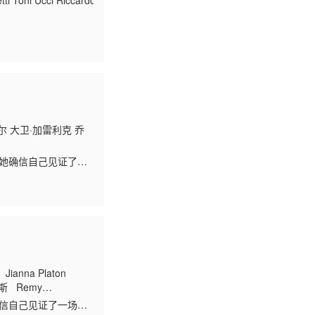
 Toni Ucci Riccardo Salvino Isabella Biagini Mario Carotenuto Aldo F
尔 大卫·加雷利克 乔
 Remy·Auberjonois Camilla·Lockhart Brooklyn·Sobel 丹
，她确信自己见证了一
，可能会揭露一场更大
nna Platon
莫斯 Remy
莉·德莱昂 Ani Balan
确信自己见证了一场犯