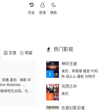
历史
登录
换肤
热门影视
频
文章
明星
神印王座
演员：常蓉珊 瞳音 叶知
1
秋 阎么么 藤新 刘明月
 凯雅·基伯 海斯·华
ine Malahias
光阴之外
神秘转校生出现。与此
演员：
春岁月，瞬间变成挥之不
2
乐高幻影忍者