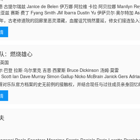
古提尔瑞兹 Janice de Belen 伊万娜·阿拉维 卡拉·阿贝拉娜 Manilyn R
兹 赛斯·费丁 Fyang Smith JM Ibarra Dustin Yu 伊萨贝尔·奥尔特加 Ash
Muhlach 卡琳娜·包蒂斯塔 Matt Lozano Althea Ablan 伊莱贾·阿莱霍 Maik
75年，古老修道院的回廊里恶灵潜藏，血腥诅咒悄然蔓延，修女们接连坠入死
or Dylan Yturralde
，面具杀手突袭街头，热闹派对秒变屠宰场，人人沦为待宰猎物；2050
情
队：燃烧雄心
国,英国
巴登 拉斯·乌尔里克 吉恩·西蒙斯 Bruce·Dickinson 汤姆·莫雷
Scott·Ian Dave·Murray Simon·Gallup Nicko·McBrain Janick·Gers Adria
得对乐队官方档案的史无前例的接触权，并结合现任与过往成员亲身回忆
雄心》邀请乐迷共同体验音乐史上最具标志性的传奇征程。这部震撼人心
情
记录了乐队从
夫