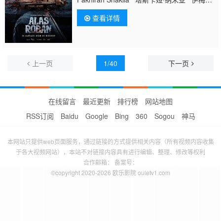
达·塞林
Dewi Paki
s Whani Darmawan 普
查看详情
里特·蒂莫西 德拉·达蒂安 鲁克曼·罗萨迪
Agus Kuncoro 鲁思·马里尼 Saputra Kori
Agung Bla Aldy Pratama
上一页
1/40
下一页
在线留言
最近更新
排行榜
网站地图
RSS订阅
Baidu
Google
Bing
360
Sogou
神马
本网站只提供web页面服务，通过链接的方式提供相关内容（所有视频内容收集
于各大视频网站），本站不对链接内容具有进行编辑、整理、修改等权利
合作邮箱： 备案号：
©copyright 2020-2026 欧乐影院 ouletv1.com