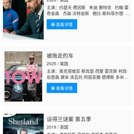
主演：约瑟夫·费因斯 朱迪·惠特克 约翰·霍
奇金森 杰森·沃特金斯 鲍比·斯科菲尔德 丹
尼尔·瑞恩 大卫·希尔兹 亚当·赫吉尔 Alfie
查看详情
Middlemiss 弗朗西斯·洛夫霍尔 Abdul
Sessay 丹尼尔·昆西·安诺 乔什·巴罗 雅各
布·格林威 Edem-Ita Duke Lewis Shepherd
Will Antenbring Hamish Frew Riess
Fennell Alexander Parsons D
被拖走的车
2025 / 美国
主演：奥克塔维亚·斯宾瑟 西蒙·雷克斯 柯宾·
伯恩森 黛米·洛瓦托 阿丽亚娜·德博斯 多米尼
克·塞萨 汤姆·约翰逊 萝丝·拜恩 邦妮·罗斯 比
查看详情
尔·温克勒 Katie·Lee·Hill Blair·Lewin 乌拉·尤
安娜·桑切斯 卡罗尔·希
基 Ava·Monroe·Tadross Sung·Yoon Liz·Weinst
设得兰谜案 第五季
2019 / 英国