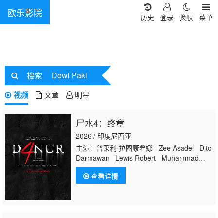
欧乐影院
历史
登录
换肤
菜单
搜索
Dewi Paki
视频
文章
明星
尸水4：终章
2026 / 印度尼西亚
主演：普莱利·拉图康希娜 Zee Asadel Dito
Darmawan Lewis Robert Muhammad
Fauzan Ayden Jeffrey Darian Rizki Fillio
查看详情
Dheno Dian Nitami Anya Zen Gilang
Devialdy Fajar Nugra 普里特·蒂莫西
McDanny Dini Vitri