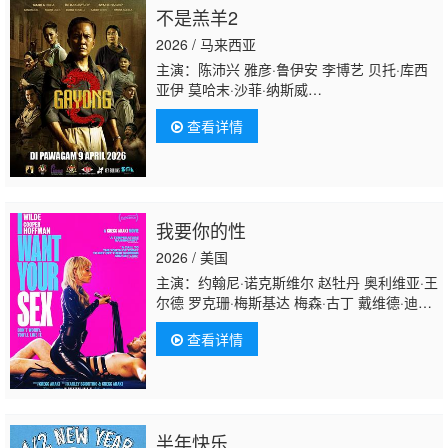
不是羔羊2
2026 / 马来西亚
主演：陈沛兴 雅彦·鲁伊安 李博艺 贝托·库西
亚伊 莫哈末·沙菲·纳斯威
普 Fauzie·Laily Nabila·Huda Hanna·Aqeela Ti
查看详情
雪
卉 Ayez·Shaukat·Fonseka·Farid Paul·Baker Az
我要你的性
2026 / 美国
主演：约翰尼·诺克斯维尔 赵牡丹 奥利维亚·王
尔德 罗克珊·梅斯基达 梅森·古丁 戴维德·迪格
斯 库珀·霍夫曼 切斯·隋·万德斯 乔治·托德·麦
查看详情
克拉克伦 查莉
XCX Miki·Murad Coda·Li·Marcus Kent·Navarret
半年快乐