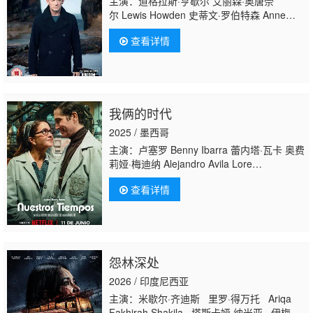
主演：道格拉斯·亨歇尔 艾丽森·奥唐奈
尔 Lewis Howden 史蒂文·罗伯特森 Anne
Kidd 罗恩·麦克唐纳 欧文·怀特劳 Tracy
查看详情
Wiles Isabelle Joss 朱莉·格雷厄姆 康纳·麦卡
里 罗宾·莱因 马克·博纳尔 德里克·里德尔
我俩的时代
2025 / 墨西哥
主演：卢塞罗 Benny Ibarra 蕾内塔·瓦卡 奥费
莉娅·梅迪纳 Alejandro Avila Lore
Graniewicz Mario Alberto Monroy Ana
查看详情
Ortizharo Claudia Lobo 恩里克·辛格 Andrés
De León
怨林深处
2026 / 印度尼西亚
主演：米歇尔·齐迪斯 里罗·得万托 Ariqa
Fakhirah Shakila 塔斯卡娅·纳米亚 伊梅尔