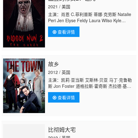
2021 / 美国
主演：肖恩 C.菲利普斯 蒂娜·克劳斯 Natalie
Peri Jen Elyse Feldy Laura Wilso Kyle
Rappaport Will Collazo Jr. Angie
查看详情
Hansen Mark C. Fullhardt Garlan Green
故乡
2012 / 英国
主演：凯莉·亚当斯 艾斯林·贝亚 马丁·克鲁勒
斯 Jon Foster 道格拉斯·霍奇斯 杰拉德·基恩
斯 朱莉亚·麦肯齐 Goldy Notay 托比·瑞格
查看详情
波 夏洛特·莱利 安德鲁·斯科特 山姆·特劳顿 多
萝西·阿特金森 卡勒姆·特纳 格拉姆·柯里 菲尔·
戴维斯 哈娜可·福特曼 理查德·赫德曼 赛奥汉·
雷门 丹尼·萨帕尼 凯茜·萨拉 马丁·萨维奇 拉丽
萨·威尔森
比彻姆大宅
2019 / 英国