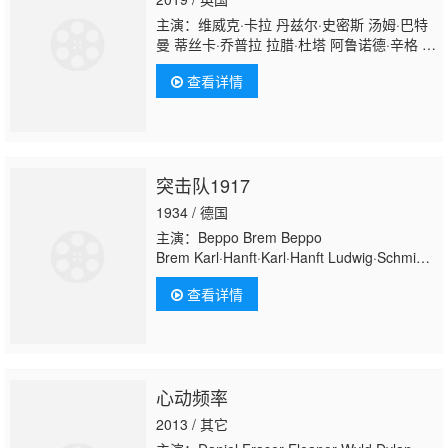
主演：维威克·卡拉 丹兹尔·史密斯 汤姆·巴特
曼 蒂丝卡·乔普拉 拉腊·杜塔 阿鲁诺德·辛格 帕
拉维·沙尔达 莱斯利·尼科尔 达科塔·布鲁·理查
查看详情
兹 格里高利·菲托西 马克·沃伦 罗珊·塞斯 里奥
·苏特 施芮娅·比尔冈卡尔 贝西·卡特 阿默·查达
·帕特
尔 Saiyami·Kher Goldy·Notay Adil·Ray Kulvinde
突击队1917
1934 / 德国
主演：Beppo Brem Beppo
Brem Karl·Hanft·Karl·Hanft Ludwig·Schmid-
Wildy·Ludwig·Schmid-
查看详情
Wildy Harry·Hertzsch·Harry·Hertzsch Hans·P
心动频率
2013 / 其它