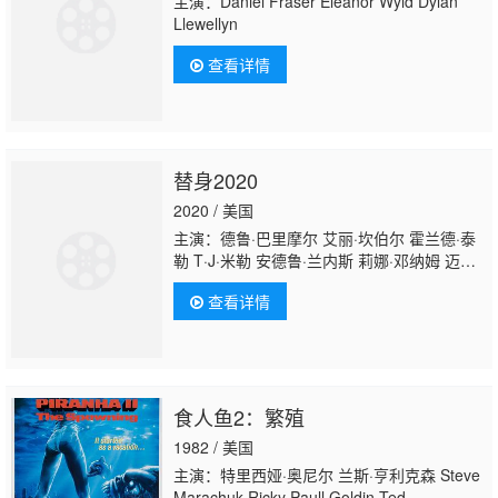
主演：Daniel Fraser Eleanor Wyld Dylan
Llewellyn
查看详情
替身2020
2020 / 美国
主演：德鲁·巴里摩尔 艾丽·坎伯尔 霍兰德·泰
勒 T·J·米勒 安德鲁·兰内斯 莉娜·邓纳姆 迈克
尔·泽根 查理·巴奈特 蜜雪儿·伯托 阿德里安·马
查看详情
丁斯 泰迪·库卢卡 Kristoffe
Brodeur RayJonaldy Rodriguez Heather
Girardi John W. Lawson
食人鱼2：繁殖
1982 / 美国
主演：特里西娅·奥尼尔 兰斯·亨利克森 Steve
Marachuk Ricky Paull Goldin Ted