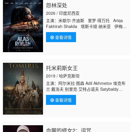
怨林深处
2026 / 印度尼西亚
主演：米歇尔·齐迪斯 里罗·得万托 Ariqa
Fakhirah Shakila 塔斯卡娅·纳米亚 伊梅尔
达·塞林 Dewi Pakis Whani Darmawan 普
查看详情
里特·蒂莫西 德拉·达蒂安 鲁克曼·罗萨迪
Agus Kuncoro 鲁思·马里尼 Saputra Kori
Agung Bla
Aldy Prat
ama
托米莉斯女王
2019 / 哈萨克斯坦
主演：阿尔米拉·图森 Adil Akhmetov 埃克布
兰·戴洛夫 别里克·艾特占诺夫 Satybaldy
Azamat Aizhan Lighg 加桑·马苏德
查看详情
血腥的修女2：诅咒