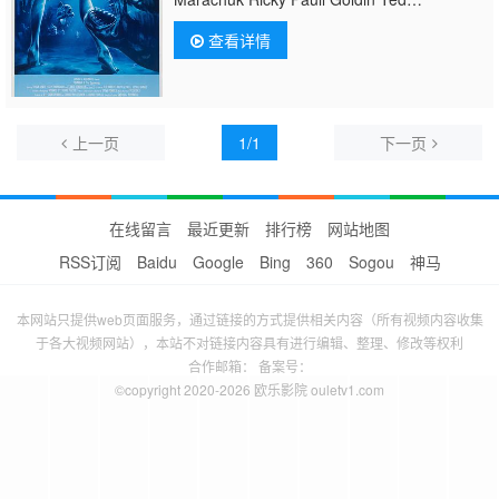
Richert Leslie Graves Carole Davis Connie
查看详情
Lynn Hadden Arnie Ross Tracey Berg Albert
Sanders Anne Pollack Hildy Magnasun Phil
Colby Lee Krug Sally Ricca Ward
White Ancile Gloudon
上一页
1/1
下一页
在线留言
最近更新
排行榜
网站地图
RSS订阅
Baidu
Google
Bing
360
Sogou
神马
本网站只提供web页面服务，通过链接的方式提供相关内容（所有视频内容收集
于各大视频网站），本站不对链接内容具有进行编辑、整理、修改等权利
合作邮箱： 备案号：
©copyright 2020-2026 欧乐影院 ouletv1.com