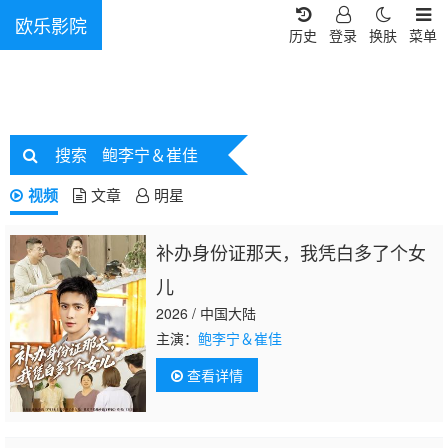
欧乐影院
历史
登录
换肤
菜单
搜索
鲍李宁＆崔佳
视频
文章
明星
补办身份证那天，我凭白多了个女
儿
2026 / 中国大陆
主演：
鲍李宁＆崔佳
查看详情