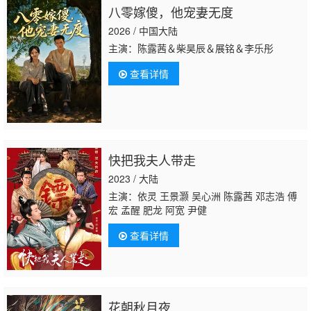
八零嫁傻，他宠妻无度
2026 / 中国大陆
主演：陈露茜＆柴昊辰＆展铭＆李乐彤
查看详情
快把我夫人带走
2023 / 大陆
主演：依灵 王景灏 吴心洲 陈露茜 邓志浩 傅
宏 孟醒 肥龙 阿宽 尹健
查看详情
花朝秋月夜