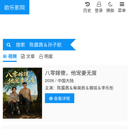
欧乐影院
历史
登录
换肤
菜单
搜索
陈露茜＆孙子航
视频
文章
明星
八零嫁傻，他宠妻无度
2026 / 中国大陆
主演：陈露茜＆柴昊辰＆展铭＆李乐彤
查看详情