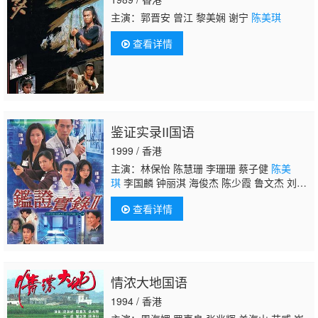
主演：郭晋安 曾江 黎美娴 谢宁
陈美琪
查看详情
鉴证实录II国语
1999 / 香港
主演：林保怡 陈慧珊 李珊珊 蔡子健
陈美
琪
李国麟 钟丽淇 海俊杰 陈少霞 鲁文杰 刘恺
威
查看详情
情浓大地国语
1994 / 香港