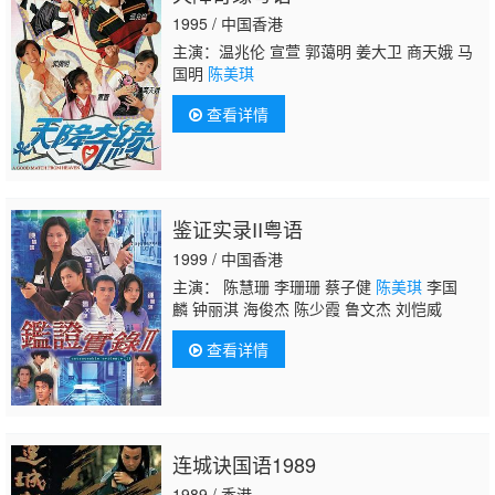
1995 / 中国香港
主演：温兆伦 宣萱 郭蔼明 姜大卫 商天娥 马
国明
陈美琪
查看详情
鉴证实录II粤语
1999 / 中国香港
主演： 陈慧珊 李珊珊 蔡子健
陈美琪
李国
麟 钟丽淇 海俊杰 陈少霞 鲁文杰 刘恺威
查看详情
连城诀国语1989
1989 / 香港