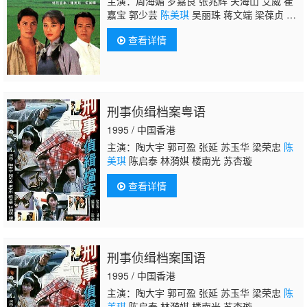
主演：周海媚 罗嘉良 张兆辉 关海山 艾威 崔
嘉宝 郭少芸
陈美琪
吴丽珠 蒋文端 梁葆贞 梁
健平 冯素波 刘江 李丽丽 王伟梁 伍卫国 何璧
查看详情
坚 陈中坚 谭一清 虞天伟 薛纯基 李炜祺 廖丽
丽 关菁 陈佩珊 陈勉良 温双燕 刘美珊 孙季
卿 陈国权 罗国维 王维德
刑事侦缉档案粤语
1995 / 中国香港
主演：陶大宇 郭可盈 张延 苏玉华 梁荣忠
陈
美琪
陈启泰 林漪娸 楼南光 苏杏璇
查看详情
刑事侦缉档案国语
1995 / 中国香港
主演：陶大宇 郭可盈 张延 苏玉华 梁荣忠
陈
美琪
陈启泰 林漪娸 楼南光 苏杏璇