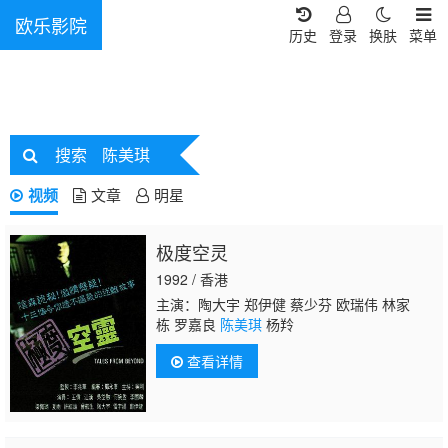
欧乐影院
历史
登录
换肤
菜单
搜索
陈美琪
视频
文章
明星
极度空灵
1992 / 香港
主演：陶大宇 郑伊健 蔡少芬 欧瑞伟 林家
栋 罗嘉良
陈美琪
杨羚
查看详情