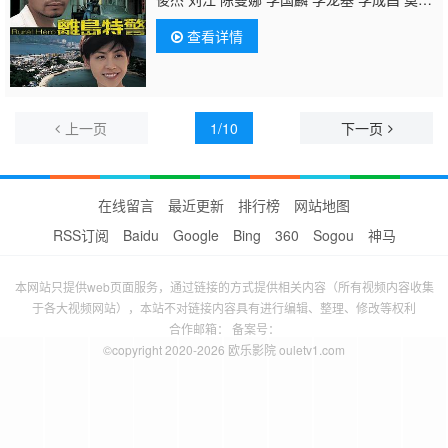
尧 蒋克 罗兰 王伟 黄恺欣 焦雄 廖丽丽 张松
查看详情
枝 河国荣 王俊棠 黄德斌 郭卓桦 邓汝超 王维
德 邵卓尧 戴耀明
陈安莹
伍慧珊 陈琪 麦嘉
伦 汪琳 黄文标 李鸿杰 宋芝龄 张智轩
上一页
1/10
下一页
在线留言
最近更新
排行榜
网站地图
RSS订阅
Baidu
Google
Bing
360
Sogou
神马
本网站只提供web页面服务，通过链接的方式提供相关内容（所有视频内容收集
于各大视频网站），本站不对链接内容具有进行编辑、整理、修改等权利
合作邮箱： 备案号：
©copyright 2020-2026 欧乐影院 ouletv1.com