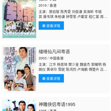
2019 / 香港
主演：廖启智 陈秀雯 刘俊谦 吴海昕 岑珈
其 唐韦琪 朱柏谦 钟雪莹 卢蓁宜 程仁富 周汉
宁 邓丽英 Tang Lai Ying Amy 麦可怡 黄泽
查看详情
锋 胡希文
陈安莹
唐浩然 馮心蕙 馬思敏 张蔓
姿 张蔓莎 李卓毅 馬治 凌健熙 黎美萱 李英
涛 曾文威 张满源
缱绻仙凡间粤语
2003 / 中国香港
主演：江华 杨思琦 樊少皇 魏骏杰 郭耀明 杨
婉仪 黄卓玲 雪妮 陈鸿烈 卢海鹏 傅楚卉 吕
珊
陈安莹
郑子诚 陈荣峻 杨嘉诺 欧瑞伟 邝佐
查看详情
辉 梁舜燕 唐宁
神雕侠侣粤语1995
1995 / 香港