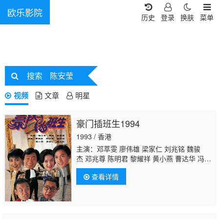
欧乐影院
历史
登录
换肤
菜单
搜索
陈安莹
视频
文章
明星
豪门插班生1994
1993 / 香港
主演：邓萃雯 廖伟雄 梁家仁 刘兆铭 魏骏
杰 邓兆尊 陈明君 黎耀祥 黄小燕 曹达华 冯素
波 白茵 李桂英 林家栋 卢宛茵 梁葆贞 凌汉 萧
查看详情
玉燕 冯晓文 黄文标 游飙 叶振声 蒋克 王维
德
陈安莹
林嘉丽 黎秀英 陈启泰 麦嘉伦 何浩
源 曾洁云 麦皓为 许实贤 张英才 林佩君 梁健
平 曾慧云 戴少民 郭卓桦 黄天铎 黃瑋琳 陈燕
航 邓汝超 谭一清 陈中坚 黄仲匡