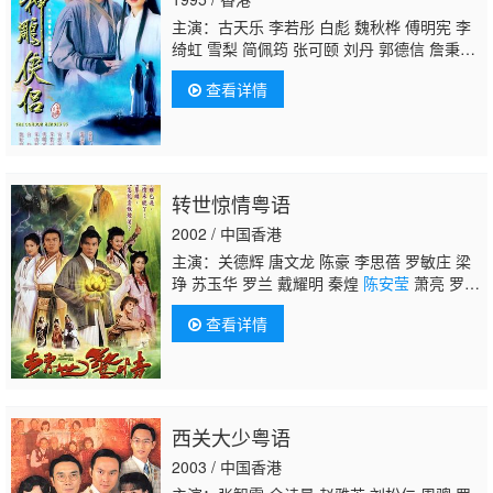
主演：古天乐 李若彤 白彪 魏秋桦 傅明宪 李
绮虹 雪梨 简佩筠 张可颐 刘丹 郭德信 詹秉
熙 朱铁和 骆应钧 吴家辉 李家强 戴志伟 江
查看详情
毅 黄仲匡 张翼 苏玉华 黎耀祥 李国麟 吴家
乐 李子雄 何洁珊 李耀景 冯晓文 刘江 李丽
丽 陈启泰 蔡云霞 李桂英 黄智贤 温文英 刘家
辉 冯素波 廖骏雄 李子奇 关菁 张鸿昌 罗兰 张
延 黎汉持 马海伦 蔡国庆 鲁振顺 焦雄 麦子
转世惊情粤语
云 陈狄克 廖丽丽
陈安莹
虞天伟 博君 游飙 吕
剑光 孙季卿 区岳 罗君左 戴少民 邓汝超 伍文
2002 / 中国香港
生 汤俊明 张宏伟 薛纯基 何金灵 简文达
主演：关德辉 唐文龙 陈豪 李思蓓 罗敏庄 梁
琤 苏玉华 罗兰 戴耀明 秦煌
陈安莹
萧亮 罗君
左 余子明 廖启智 马小灵 蔡国庆 陈琪 成珈
查看详情
莹 刘家辉 鲁振顺 陈玟希 杨嘉诺 陈荣峻 白
茵 梁葆贞 郭德信 曾慧云 华忠男 廖丽丽 谢朗
庭
西关大少粤语
2003 / 中国香港