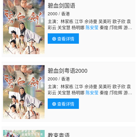
碧血剑国语
2000 / 香港
主演：林家栋 江华 佘诗曼 吴美珩 欧子欣 袁
彩云 关宝慧 杨明娜
陈安莹
秦煌 邝佐辉 游
飙 陈琪 余子明 李国麟 李成昌 骆应钧 卢庆辉
查看详情
碧血剑粤语2000
2000 / 香港
主演：林家栋 江华 佘诗曼 吴美珩 欧子欣 袁
彩云 关宝慧 杨明娜
陈安莹
秦煌 邝佐辉 游
飙 陈琪 余子明 李国麟 李成昌 骆应钧 卢庆辉
查看详情
教束粤语