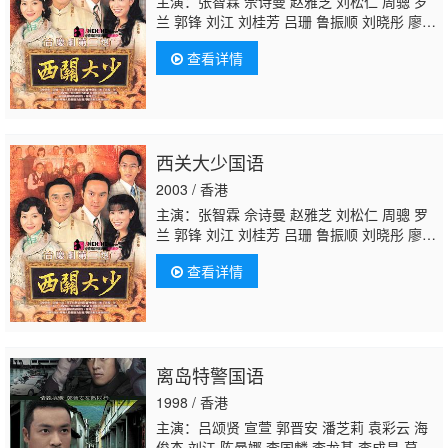
主演：张智霖 佘诗曼 赵雅芝 刘松仁 周骢 罗
兰 郭锋 刘江 刘桂芳 吕珊 鲁振顺 刘晓彤 廖丽
丽 林影红 沈可欣 夏竹欣 凌礼文 戴少民 郑世
查看详情
豪 邓汝超 邵卓尧 陈狄克
陈安莹
黄美棋 陈鸿
烈 郑嘉颖 韩君婷 王伟梁 游飙 黎秀英 张汉
斌 黄泽锋 彭皓锋 梁健平 李启杰 余子明 蔡国
庆 陈荣峻 魏惠文 王青 苏恩磁 马国明 萧亮 卢
宛茵 韦家雄 于洋 韩马利 陈键锋 罗利期 邓一
西关大少国语
君 关德辉 余慕莲 伍慧珊 贺文杰 罗天池 梁珈
咏 陈丹丹 陈少邦 叶炜 河国荣 郭卓桦
2003 / 香港
主演：张智霖 佘诗曼 赵雅芝 刘松仁 周骢 罗
兰 郭锋 刘江 刘桂芳 吕珊 鲁振顺 刘晓彤 廖丽
丽 林影红 沈可欣 夏竹欣 凌礼文 戴少民 郑世
查看详情
豪 邓汝超 邵卓尧 陈狄克
陈安莹
黄美棋 陈鸿
烈 郑嘉颖 韩君婷 王伟梁 游飙 黎秀英 张汉
斌 黄泽锋 彭皓锋 梁健平 李启杰 余子明 蔡国
庆 陈荣峻 魏惠文 王青 苏恩磁 马国明 萧亮 卢
宛茵 韦家雄 于洋 韩马利 陈键锋 罗利期 邓一
离岛特警国语
君 关德辉 余慕莲 伍慧珊 贺文杰 罗天池 梁珈
咏 陈丹丹 陈少邦 叶炜 河国荣 郭卓桦
1998 / 香港
主演：吕颂贤 宣萱 郭晋安 潘芝莉 袁彩云 海
俊杰 刘江 陈曼娜 李国麟 李龙基 李成昌 莫家