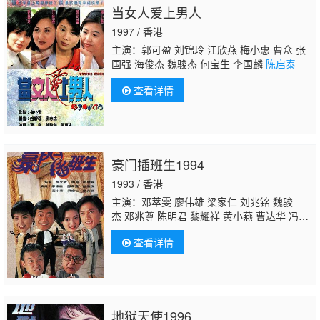
当女人爱上男人
1997 / 香港
主演：郭可盈 刘锦玲 江欣燕 梅小惠 曹众 张
国强 海俊杰 魏骏杰 何宝生 李国麟
陈启泰
查看详情
豪门插班生1994
1993 / 香港
主演：邓萃雯 廖伟雄 梁家仁 刘兆铭 魏骏
杰 邓兆尊 陈明君 黎耀祥 黄小燕 曹达华 冯素
波 白茵 李桂英 林家栋 卢宛茵 梁葆贞 凌汉 萧
查看详情
玉燕 冯晓文 黄文标 游飙 叶振声 蒋克 王维
德 陈安莹 林嘉丽 黎秀英
陈启泰
麦嘉伦 何浩
源 曾洁云 麦皓为 许实贤 张英才 林佩君 梁健
平 曾慧云 戴少民 郭卓桦 黄天铎 黃瑋琳 陈燕
航 邓汝超 谭一清 陈中坚 黄仲匡
地狱天使1996