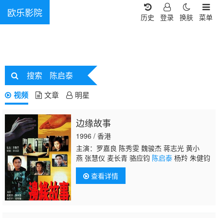
欧乐影院
历史
登录
换肤
菜单
搜索
陈启泰
视频
文章
明星
边缘故事
1996 / 香港
主演：罗嘉良 陈秀雯 魏骏杰 蒋志光 黄小
燕 张慧仪 麦长青 骆应钧
陈启泰
杨羚 朱健钧
查看详情