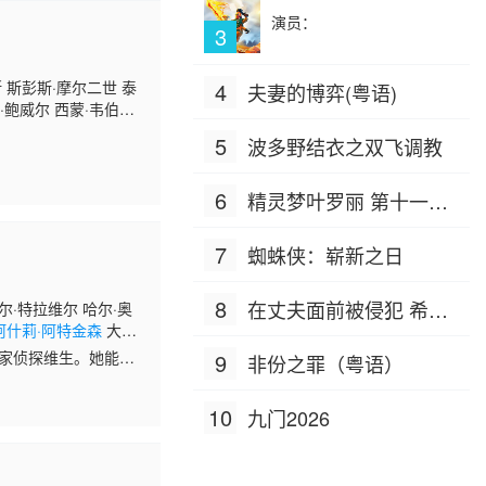
演员：
3
 斯彭斯·摩尔二世 泰
4
夫妻的博弈(粤语)
·鲍威尔 西蒙·韦伯斯
5
波多野结衣之双飞调教
6
精灵梦叶罗丽 第十一季
（下）
7
蜘蛛侠：崭新之日
8
在丈夫面前被侵犯 希岛
维尔·特拉维尔 哈尔·奥
阿什莉·阿特金森
大卫·
爱理 IPZ-505
私家侦探维生。她能力
9
非份之罪（粤语）
10
九门2026