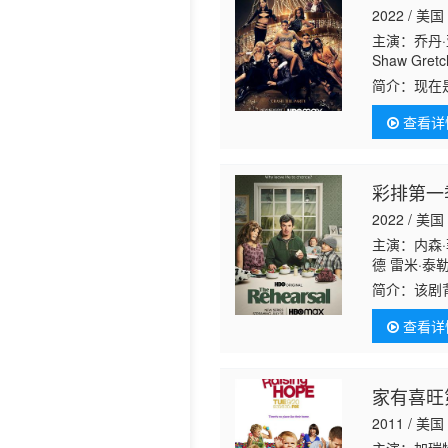
2022 / 美国
历史片
主演：乔丹·
Shaw Gretch
Castellano 
简介：
现在
Negri Booc
试中学到了
查看详
老敌人，新
彩排第一
2022 / 美国
主演：内森·
德 雷米·泰
斯·多诺万 
简介：
该剧
森特·切法卢
的生活排练
德 珍妮弗·
查看详
员和以及看
家有喜旺
2011 / 美国