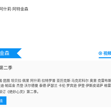
特金森
视
第二季
·昆图 坦贝拉·佩里 阿什莉·拉特罗普 亚历克斯·马克尼科尔 奥里·克雷布斯
曼迪·帕廷金 杰登·沃尔德曼 泰德·萨瑟兰 卡伦·罗宾逊 伊登·伊斯皮诺萨 格雷
法波 米谢尔·普拉达 唐娜·墨菲 琪琪·哈米尔 卡森·杜尔文 亨利·福克
C续订《绝妙心灵》第二季。
情