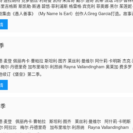
·迪拉胡特 克萝丽丝·利奇曼 凯特·米库奇 戴尔·迪奇 凯蒂·派瑞 玛莎·普林顿
布里吉格斯 斯凯勒·斯通 碧悠·菲利浦斯 格雷格·宾克利 菲奥娜·黑尔 茱莲妮
格雷森·蔡斯 阿什莉·丽绮 Trace·Garcia·
集由《愚人善事》（My Name Is Earl）创作人Greg Garcia打造。故事
e与一个女人一夜风流之后，对方竟生下了他的女儿。更糟的是，这个女人随后被
情
养这个孩子。对已经问题重重的Chance一家来说，一个新家庭成员的意
Jimmy Chance是个生活没有着落的年轻人，白天跟父亲一起替人洗游
起狂欢。他没有自己的房子，只能跟母亲Virginia（Martha Pli
季
·麦登 佩丽冉卡·曹帕拉 斯坦利·图齐 莱丝利·曼维尔 阿什莉·卡明斯 杰克·莱
梅尔·丹德里奇 加布里埃尔·利昂纳 Rayna Vallandingham 奥莱加·费多罗
O&#039;Sullivan Jolan Parpillat 迈克尔·特鲁科
逊续订《堡垒》第二季。
情
二季
·麦登 佩丽冉卡·曹帕拉 斯坦利·图齐 莱丝利·曼维尔 阿什莉·卡明斯 
尔·阿拉比 梅尔·丹德里奇 加布里埃尔·利昂纳 Rayna Vallandingha