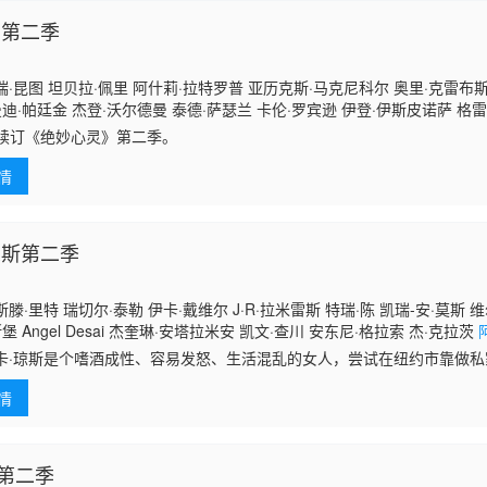
 第二季
·昆图 坦贝拉·佩里 阿什莉·拉特罗普 亚历克斯·马克尼科尔 奥里·克雷布斯
曼迪·帕廷金 杰登·沃尔德曼 泰德·萨瑟兰 卡伦·罗宾逊 伊登·伊斯皮诺萨 格雷
法波 米谢尔·普拉达 唐娜·墨菲 琪琪·哈米尔 卡森·杜尔文 亨利·福克
C续订《绝妙心灵》第二季。
情
琼斯第二季
滕·里特 瑞切尔·泰勒 伊卡·戴维尔 J·R·拉米雷斯 特瑞·陈 凯瑞-安·莫斯 
堡 Angel Desai 杰奎琳·安塔拉米安 凯文·查川 安东尼·格拉索 杰·克拉茨
·麦克蒂尔
卡·琼斯是个嗜酒成性、容易发怒、生活混乱的女人，尝试在纽约市靠做
被黑暗的过去阴魂不散地阻碍她成为真正的英雄。
情
第二季