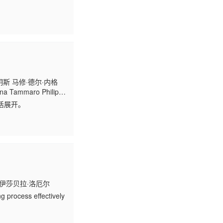
斯 马修·德尔·内格
Tammaro Philipe
活展开。
si 伊莎贝拉·洛厄尔
ng process effectively