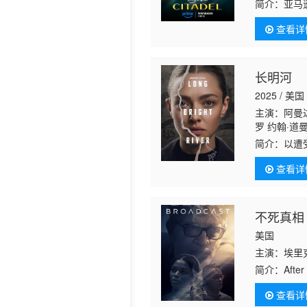
尔·寇利 Deme
简介：
亚马
查看详
长明河
2025 / 美国
主演：阿曼达
罗 约翰·道曼 
D. Preston 
简介：
以遭
查看详
不死真相
美国
主演：埃里克·
简介：
After
查看详