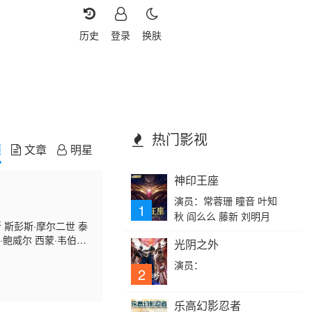
历史
登录
换肤
热门影视
频
文章
明星
神印王座
演员：常蓉珊 瞳音 叶知
1
秋 阎么么 藤新 刘明月
 斯彭斯·摩尔二世 泰
·鲍威尔 西蒙·韦伯斯
光阴之外
演员：
2
乐高幻影忍者