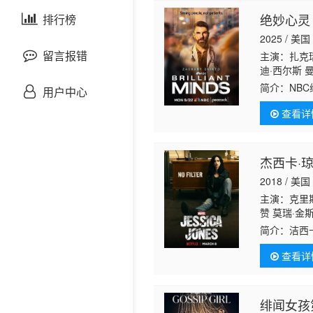
剧情片
绝妙心灵
泰国剧
排行榜
欧美综艺
欧美动漫
2025 / 美国
战争片
留言报错
主演：扎克瑞
迪·西尔斯 
特 斯黛西 
悬疑片
简介：
NB
用户中心
查看详
犯罪片
奇幻片
杰西卡·
2018 / 美国
邵氏电影
主演：克里斯
赞 莫瑞·金斯
古装片
田纳特 珍妮
简介：
洁西
超强，但却
查看详
灾难片
记录片
绯闻女孩