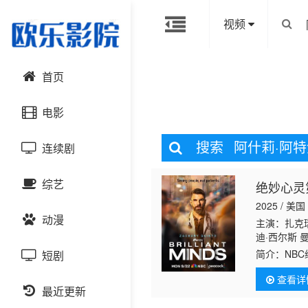
视频
首页
电影
搜索
阿什莉·阿
连续剧
动作片
综艺
绝妙心灵
喜剧片
国产剧
2025 / 美国
动漫
爱情片
港台剧
主演：扎克瑞
大陆综艺
迪·西尔斯 
特 斯黛西 
简介：
NB
短剧
科幻片
日韩剧
日韩综艺
国产动漫
查看详
恐怖片
最近更新
欧美剧
港台综艺
日韩动漫