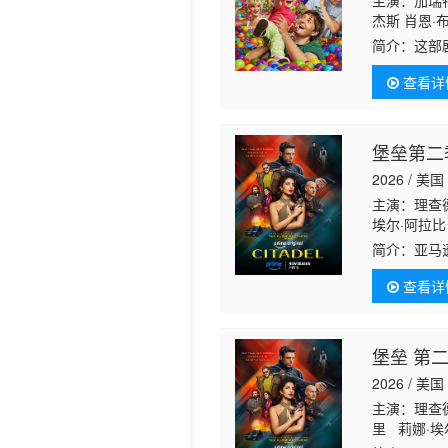
主演：加瑞特
杰斯 肖恩·
德 瑞安·杜姆 
简介：
这部剧
Chanc
查看详
必须独自抚
疼。23岁的
群狐朋狗友在一
堡垒第二
2026 / 美国
主演：理查德
埃尔·阿拉比 
利 Demelza 
简介：
亚马
查看详
堡垒 第
2026 / 美国
主演：理查德
里 莉娜·埃