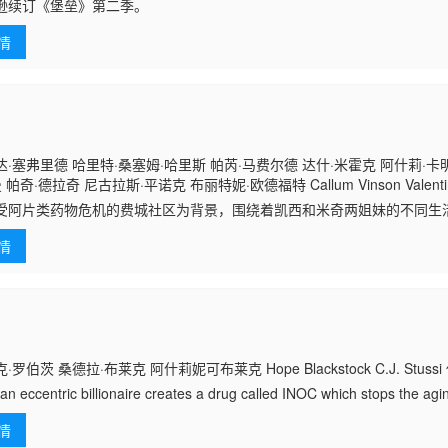
lza O&amp;#039;Sullivan Jolan Parpillat 迈克尔·特鲁科
逊续订《堡垒》第二季。
情
·塞弗里德 哈里特·桑塞姆·哈里斯 帕芮·马费尔德 达什·米霍克 阿什莉·卡明
帕奇·德拉奇 尼古拉斯·平诺克 布丽特妮·欧德福特 Callum Vinson Valentina 
Mark R. Anthony
受阿片类药物危机的费城社区为背景，围绕着凯西和米奇两姐妹的不同生
情
罗伯茨 桑德拉·布莱克 阿什莉妮可布莱克 Hope Blackstock C.J. Stus
 an eccentric billionaire creates a drug called INOC which stops the agi
情