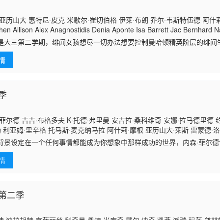
亚历山大 惠特尼·皮克 米歇尔·崔切伯格 伊莱·布朗 乔尔·韦斯特伍德 阿什莉·诺斯
en Allison Alex Anagnostidis Denia Aponte Isa Barrett Jac Bernhard 
Anthony Cipriani Victorya Danylko-Petrovskaya Dominique Gatlin Antho
是大三第二学期，绯闻女孩想尽一切办法想要控制曼哈顿精英阶层的绯闻
h O&#0
一两件事——即观众想要什么，他们就会得到什么。是时候让她给已经沸
情
盟友，不断变
季
菲尔德 吉吉·布格多夫 K·托德·弗里曼 安吉拉·桑科维奇 安娜·拉马德里德 
勒 利亚姆·里辛格 托马斯·麦克纳马拉 阿什莉·摩根 亚历山大·莱斯 雷蒙德·
托尼·内申 查理·切尔曼 乌拉·费尔德曼 奥黛丽·加尔文 罗根·桑切斯 派瑞·诺兰
背景设定在一个任何事情都能成为你想象中那样成功的世界，内森·菲尔
 索耶·J·贝尔 卢克·曼宁·盖尔 尼科·克里姆特 詹姆斯·奥尼尔 杰尼·贝克 列
，探讨一个人如何竭尽全力减少日常生活中的不确定性。菲尔德拥有一支
科埃 安德烈埃·安德森 里夫·霍顿 大卫·S·郑
情
似无限
第二季