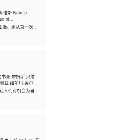
 Natalie
Naomi
ny Gullotta David
生活。她从第一次面
腾的事情加把劲了。
约书亚·詹姆斯·贝纳
洛佩兹 维尔玛·奥尔蒂
·伍德 艾萨克·兰博 文
德让人们有机会为自己
侬·奥弗林 基顿·菲尔
建筑团队、一大批演