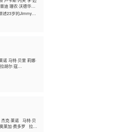
 卢卡斯·内夫 李·迈
·普迪 珊农·沃德华
讲述23岁的Jimmy
判处死刑，Jimmy
外出现让他们更加头
泳池挣生活费，晚上和一
诺 马特·贝里 莉娜·
 拉胡尔·寇
杰克·莱诺 马特·贝
m 奥莱加·费多罗 拉胡