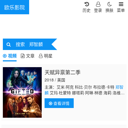
欧乐影院
历史
登录
换肤
菜单
搜索
郑智麟
视频
文章
明星
天赋异禀第二季
2018 / 美国
主演：艾米·阿克 科比·贝尔 布拉德·卡特
郑智
麟
艾玛·杜蒙特 娜塔莉·阿琳·林德 海莉·洛维
特 史蒂芬·莫耶 布莱尔·雷德福 斯凯勒·塞缪尔
查看详情
斯 肖恩·蒂尔 马克·威尔斯 珀西·海恩斯·怀特