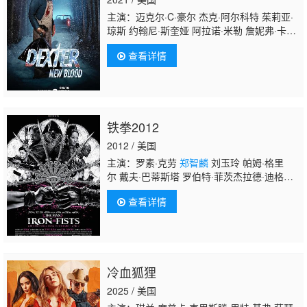
主演：迈克尔·C·豪尔 杰克·阿尔科特 茱莉亚·
琼斯 约翰尼·斯奎娅 阿拉诺·米勒 詹妮弗·卡朋
特 大卫·马吉道夫 克兰西·布朗 奥斯卡·沃尔伯
查看详情
格 安德鲁·迈克尔·法玛
郑智麟
凯蒂·沙利文 史
蒂文·罗伯特森 迈克尔·西里尔·克赖顿 吉泽尔·
希门尼斯 吉米·安妮·邓恩 舒勒·汉斯利 格雷戈
里·克鲁兹 达斯汀·塔克 戴维·J·库蒂斯
铁拳2012
2012 / 美国
主演：罗素·克劳
郑智麟
刘玉玲 帕姆·格里
尔 戴夫·巴蒂斯塔 罗伯特·菲茨杰拉德·迪格
斯 黎烈弓 周逸之 吴彦祖 尹成植 连凯 欧阳
查看详情
靖 陈国新 文峰 刘家辉 尹子维 朱珠 文峰 黄芝
琪 陈观泰
冷血狐狸
2025 / 美国