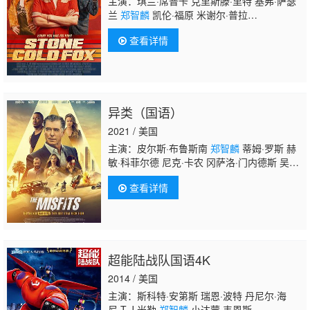
主演：琪兰·席普卡 克里斯滕·里特 基弗·萨瑟
兰
郑智麟
凯伦·福原 米谢尔·普拉
达 Norman De Buck 加布里埃尔·梅登 斯宾塞·
查看详情
格兰斯 法拉·碧西斯 Bluesy Burke 罗伯·马尔
斯 Julia Roth Cristo Montt Adam Elshar Micha
Tao Jackie Rhoads Mark Taormino
异类（国语）
2021 / 美国
主演：皮尔斯·布鲁斯南
郑智麟
蒂姆·罗斯 赫
敏·科菲尔德 尼克·卡农 冈萨洛·门内德斯 吴翊
歌 拉米·贾博尔 David Batchelor Mark
查看详情
Chinnery Media Shaikh Abdul Ahad Sam
Kalidi Ahmed El-Mawas Adam
Stone Mansoor Alfeeli
超能陆战队国语4K
2014 / 美国
主演：斯科特·安第斯 瑞恩·波特 丹尼尔·海
尼 T·J·米勒
郑智麟
小达蒙·韦恩斯