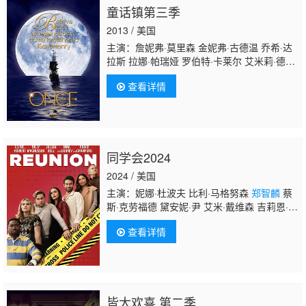
童话镇第三季
2013 / 美国
主演：詹妮弗·莫里森 金妮弗·古德温 乔希·达
拉斯 拉娜·帕瑞娅 罗伯特·卡莱尔 艾米莉·德瑞
文 科林·奥多霍诺 迈克尔·雷蒙德-詹姆斯 杰瑞
查看详情
德·吉尔摩尔 莎拉·伯格
郑智麟
伊桑·恩布里
同学会2024
2024 / 美国
主演：妮娜·杜波夫 比利·马格努森
郑智麟
蔡
斯·克劳福德 黛安妮·尹 艾米·戴维森 吉莉恩·贝
尔 里尔·莱尔·哈瓦瑞 西沃恩·墨菲 迈克尔·希区
查看详情
柯克 卡桑德拉·布莱尔 John Paul
&#039;Juice&#039; Caballero Tommy Lee
Ward Jr.
皆大欢喜 第二季