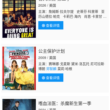
2026 / 美国
主演：詹姆斯·拉夫尔提 史蒂芬·科里蒂 亚
历山德拉·帕克 卡莉巴·海内 肖恩·卡里甘
卡丽莎·斯特普尔斯 阿帕娜·布雷尔 Tom
查看详情
Fugedi
郑智麟
Phoenix Washington 布莱
恩·格林伯格 杰西卡·麦克娜美 瑞斯·维克菲
尔德 梅里特·帕特森 亚伦·斯塔顿
公主保护计划
2009 / 美国
主演：赛琳娜·戈麦斯 黛米·洛瓦托 尼可拉斯·
博朗
郑智麟
莫莉·哈根
查看详情
嗜血法医：杀魔新生第一季
2021 / 美国