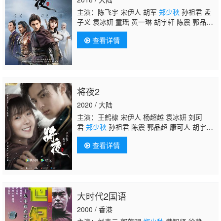
主演：陈飞宇 宋伊人 胡军
郑少秋
孙祖君 孟
子义 袁冰妍 童瑶 黄一琳 胡宇轩 陈震 郭品
超 金士杰 黎明 杜玉明 倪大红 安志杰 李子
查看详情
雄 姚安濂 苏可 曹卫宇 卢勇 施诗 康可人 阿旺
仁青 洛桑群培 尹铸胜 何中华 祝涛 蒙恩 廖
望 李圣佳 姜山 荣梓希 姜晓冲 李军 曹丞 李欣
泽 刘佩琦 秦亦铭 蔡华 博隆 居来提·库提来 王
东 李金川 杜奕衡 廖语辰 刘洁 孙渤洋 艾丽
将夜2
娅 魏凯 何绍宏 孙蛟龙 洪浚嘉 芦鑫 余梦寒 茜
玲娜依 曹赞 施庆虎 富扬恩 谷文泽
2020 / 大陆
主演：王鹤棣 宋伊人 杨超越 袁冰妍 刘珂
君
郑少秋
孙祖君 陈震 郭品超 康可人 胡宇
轩 保剑锋 练练 王劲松 成泰燊 尹铸胜 张双
查看详情
利 余皑磊 艾丽娅
大时代2国语
2000 / 香港