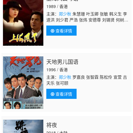
1989 / 香港
主演：
郑少秋
朱慧珊 叶玉卿 张敏 韩义生 李
道洪 刘少君 严浩 张炜 安德尊 刘锡贤 何树
燊 熊德诚
查看详情
天地男儿国语
1996 / 香港
主演：
郑少秋
罗嘉良 张智霖 陈松伶 宣萱 古
天乐 张可颐
查看详情
将夜
2018 / 大陆