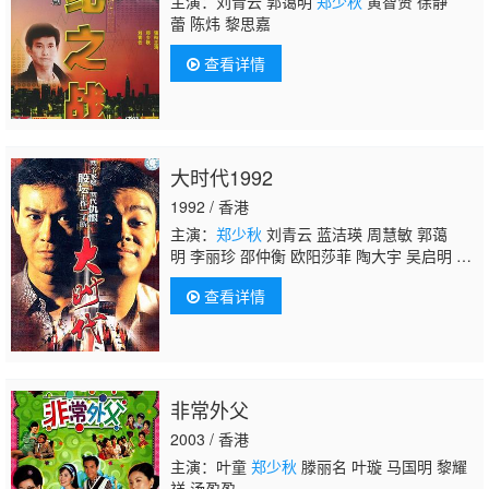
主演：刘青云 郭蔼明
郑少秋
黄智贤 徐静
蕾 陈炜 黎思嘉
查看详情
大时代1992
1992 / 香港
主演：
郑少秋
刘青云 蓝洁瑛 周慧敏 郭蔼
明 李丽珍 邵仲衡 欧阳莎菲 陶大宇 吴启明 刘
松仁 杨羚 林保怡 吴咏红
查看详情
非常外父
2003 / 香港
主演：叶童
郑少秋
滕丽名 叶璇 马国明 黎耀
祥 汤盈盈