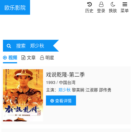
欧乐影院
历史
登录
换肤
菜单
搜索
郑少秋
视频
文章
明星
戏说乾隆-第二季
1993 / 中国台湾
主演：
郑少秋
黎美娴 江淑娜 邵传勇
查看详情