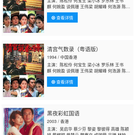
主演：陈松伶 何宝生 梁小冰 罗乐林 王书
麒 何婉盈 谈佩珊 王伟梁 胡耀峰 何浩源 陈中
坚 何璧坚 陈勉良 萧山仁 黄天铎 黄新 麦皓
查看详情
为 张英才 许实贤 郭少芸 李欣曉 方傑 黄成
想 河国荣 区岳 戴少民 郭卓桦 麦嘉伦 张延 虞
天伟 黎秀英 黄炜林 吕剑光 梁钦棋 廖丽丽 黄
文标 孙季卿 劉煒全 郑君宁 冯素波 萧玉燕 冯
瑞珍 李耀景 邓煜荣 谭一清 林家栋 李炜祺
邓
清宫气数录（粤语版）
汝超
凌汉 林珮君 蒋文端 王维德 邵卓尧 黄仲
匡 刘桂芳 陈荣峻 游飙 薛纯基 陆丽燕 温双
1994 / 中国香港
燕 余慕莲 陈燕航
主演：陈松伶 何宝生 梁小冰 罗乐林 王书
麒 何婉盈 谈佩珊 王伟梁 胡耀峰 何浩源 陈中
坚 何璧坚 陈勉良 萧山仁 黄天铎 黄新 麦皓
查看详情
为 张英才 许实贤 郭少芸 李欣曉 方傑 黄成
想 河国荣 区岳 戴少民 郭卓桦 麦嘉伦 张延 虞
天伟 黎秀英 黄炜林 吕剑光 梁钦棋 廖丽丽 黄
文标 孙季卿 劉煒全 郑君宁 冯素波 萧玉燕 冯
瑞珍 李耀景 邓煜荣 谭一清 林家栋 李炜祺
邓
黑夜彩虹国语
汝超
凌汉 林珮君 蒋文端 王维德 邵卓尧 黄仲
匡 刘桂芳 陈荣峻 游飙 薛纯基 陆丽燕 温双
2003 / 香港
燕 余慕莲 陈燕航
主演：吴启华 蔡少芬 黎姿 黎彼得 高雄 陈颖
妍 戴耀明 曾慧云 魏惠文 成珈莹 吕珊 林映