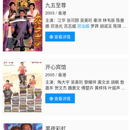
九五至尊
2003 / 香港
主演：江华 张可颐 吴美珩 秦沛 林韦辰 陈曼
娜 邓浩光 苏志威
邓汝超
罗莽 胡诺言 陈琪 郑
敬基 康华
查看详情
开心宾馆
2005 / 香港
主演：陶大宇 吴美珩 黎耀祥 唐文龙 胡枫 敖
嘉年 贺文杰 魏惠文 傅楚卉 黄梓玮 叶振声 徐
荣 马蹄露 林淑敏 杨嘉诺 戴耀明 陈勉良 李泳
查看详情
豪 黄凤琼 余慕莲 廖丽丽 黄文标 雪妮 何启
南 钟志光 祝文君 白茵 罗浩楷 朱婉仪 汤盈
盈 黄智贤 苏丽明 邝佐辉 陈狄克 汤俊明 张汉
斌 邵卓尧 虞天伟 曾健明
邓汝超
黎秀英 杨证
桦 张洁莲 宁进 杨鸿俊 王殷廷 何庆辉 何芷
黑夜彩虹
珊 叶凯茵 何婷恩 刘桂芳 萧徽勇 李丽丽 许碧