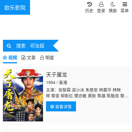
欧乐影院
历史
登录
换肤
菜单
搜索
邓汝超
视频
文章
明星
天子屠龙
1994 / 香港
主演：张智霖 梁小冰 朱慈安 林嘉华 林映
辉 黎宣 柳影红 樊亦敏 黄新 焦雄 陈勉良 黎汉
持 郭德信 江明辉 李耀敬 郭政鸿 林尚武 蔡国
查看详情
庆 陈中坚 劉美珊 王维德 游飙 梁少狄 陈荣
峻 陆应康 陈燕航 林家栋 黄文标 萧山仁 关
菁 梁健平 林嘉丽 邓应龙 罗国维 河国荣 凌
汉 刘桂芳 廖丽丽 黎秀英 温双燕 曾慧云 颜仟
汶
邓汝超
虞天伟 李海生 苏恩磁 文洁云