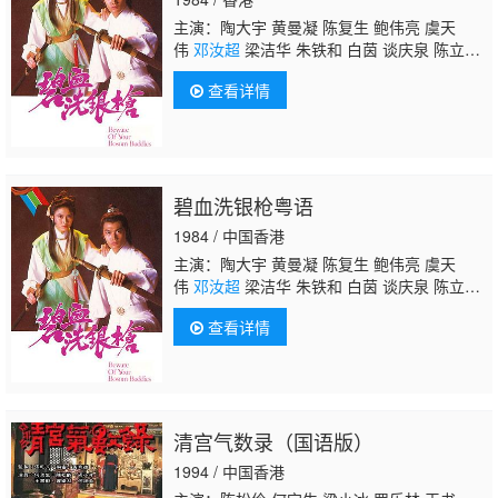
主演：陶大宇 黄曼凝 陈复生 鲍伟亮 虞天
伟
邓汝超
梁洁华 朱铁和 白茵 谈庆泉 陈立
品 罗青浩 骏雄 徐广林 苏汉生 曾玮明 龙天
查看详情
生 郑家生 谭一清 何璧坚 麦子云
碧血洗银枪粤语
1984 / 中国香港
主演：陶大宇 黄曼凝 陈复生 鲍伟亮 虞天
伟
邓汝超
梁洁华 朱铁和 白茵 谈庆泉 陈立
品 罗青浩 骏雄 徐广林 苏汉生 曾玮明 龙天
查看详情
生 郑家生 谭一清 何璧坚 麦子云
清宫气数录（国语版）
1994 / 中国香港