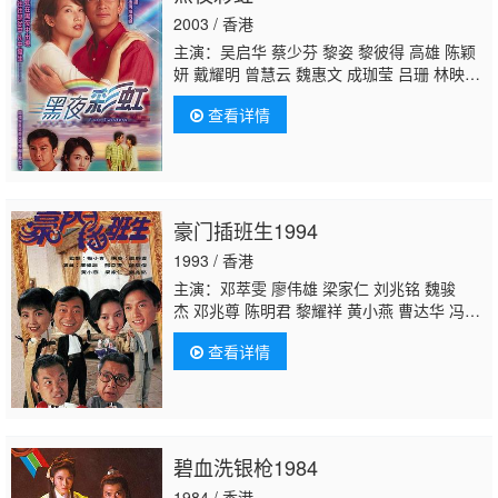
姬 曾守明 郑世豪 何俊轩 陈姿颖 陈荣峻 王俊
2003 / 香港
棠 高俊文 郭卓桦
主演：吴启华 蔡少芬 黎姿 黎彼得 高雄 陈颖
妍 戴耀明 曾慧云 魏惠文 成珈莹 吕珊 林映
晖 康子妮 关礼杰 谷峰 邵传勇 李鸿杰 蔡国
查看详情
庆 简慕华 余慕莲 沈可欣 黄泽锋 伍婉仪 林淑
敏 罗泳娴 郑世豪 宁进 李思蓓 林远迎 余子
明 黎秀英 陈荣峻 黄文标 钟丽淇 汤俊明 王维
德 高俊文 孙季卿 潘冠霖 钟志光 华忠男 曾守
明 陈勉良 祝文君 蔡淇俊 陈堃 郑俊弘 何伟
豪门插班生1994
业 黄凤琼 蒋克 麦嘉伦 黄梓玮 彭皓锋 杨瑞
麟
邓汝超
虞天伟 王伟梁 郑家生 廖丽丽 丁主
1993 / 香港
惠 邱万城 王俊棠 罗天池 招石文 林影红 夏竹
主演：邓萃雯 廖伟雄 梁家仁 刘兆铭 魏骏
杰 邓兆尊 陈明君 黎耀祥 黄小燕 曹达华 冯素
波 白茵 李桂英 林家栋 卢宛茵 梁葆贞 凌汉 萧
查看详情
玉燕 冯晓文 黄文标 游飙 叶振声 蒋克 王维
德 陈安莹 林嘉丽 黎秀英 陈启泰 麦嘉伦 何浩
源 曾洁云 麦皓为 许实贤 张英才 林佩君 梁健
平 曾慧云 戴少民 郭卓桦 黄天铎 黃瑋琳 陈燕
航
邓汝超
谭一清 陈中坚 黄仲匡
碧血洗银枪1984
1984 / 香港