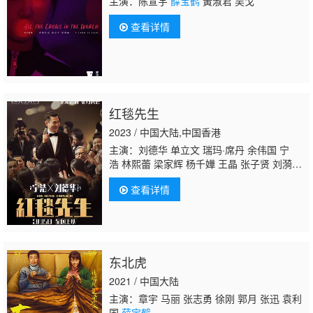
主演：陈宣宇
薛宝鹤
黃淑君 吴戈
查看详情
红毯先生
2023 / 中国大陆,中国香港
主演：刘德华 单立文 瑞玛·席丹 余伟国 宁
浩 林熙蕾 梁家辉 杨千嬅 王晶 张子贤 刘漪
琳 周炜 孙阳
薛宝鹤
马东
查看详情
东北虎
2021 / 中国大陆
主演：章宇 马丽 张志勇 徐刚 郭月 张迅 袁利
国
薛宝鹤