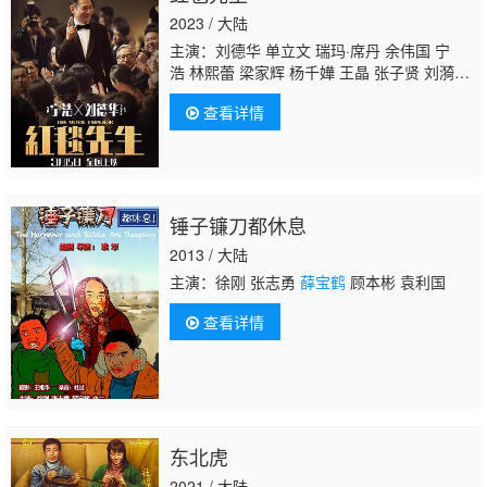
2023 / 大陆
主演：刘德华 单立文 瑞玛·席丹 余伟国 宁
浩 林熙蕾 梁家辉 杨千嬅 王晶 张子贤 刘漪
琳 周炜 孙阳
薛宝鹤
马东
查看详情
锤子镰刀都休息
2013 / 大陆
主演：徐刚 张志勇
薛宝鹤
顾本彬 袁利国
查看详情
东北虎
2021 / 大陆