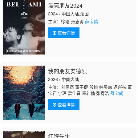
漂亮朋友2024
2024 / 中国大陆,法国
主演：徐刚 张志勇
薛宝鹤
查看详情
我的朋友安德烈
2026 / 中国大陆
主演：刘昊然 董子健 殷桃 韩昊霖 迟兴楷 董
宝石 宁理 雷佳音 章若楠 张宥浩
薛宝鹤
查看详情
红毯先生