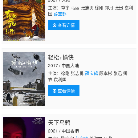
主演：章宇 马丽 张志勇 徐刚 郭月 张迅 袁利
国
薛宝鹤
查看详情
轻松+愉快
2017 / 中国大陆
主演：徐刚 张志勇
薛宝鹤
顾本彬 张迅 卿
衣 袁利国
查看详情
天下乌鸦
2021 / 中国香港