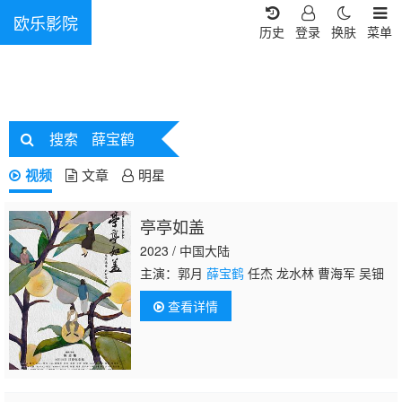
欧乐影院
历史
登录
换肤
菜单
搜索
薛宝鹤
视频
文章
明星
亭亭如盖
2023 / 中国大陆
主演：郭月
薛宝鹤
任杰 龙水林 曹海军 吴钿
查看详情