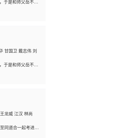
急，于是和师父岳不群
，岳不群遂将林平之收
华 甘国卫 戴志伟 刘
急，于是和师父岳不群
，岳不群遂将林平之收
 王龙威 江汉 林尚
人至同道合一起考进了
随波逐流，因此屡遭局