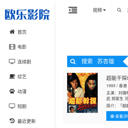
视频
首页
电影
搜索
苏杏璇
连续剧
动作片
综艺
超能干探S
喜剧片
国产剧
1993 / 香港
动漫
爱情片
港台剧
主演：刘锡明
大陆综艺
武 郑家生 
简介：
「超
短剧
科幻片
日韩剧
日韩综艺
国产动漫
警察学校，
查看详
遭局内同僚
恐怖片
最近更新
欧美剧
港台综艺
日韩动漫