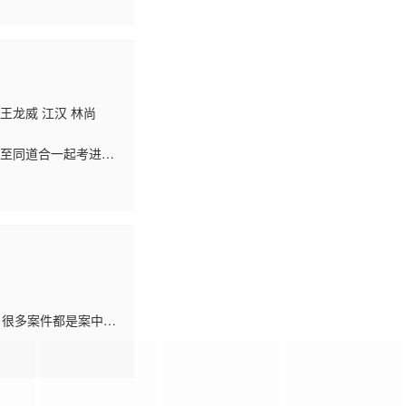
 王龙威 江汉 林尚
人至同道合一起考进了
随波逐流，因此屡遭局
，很多案件都是案中
分子绳之于法。 他们