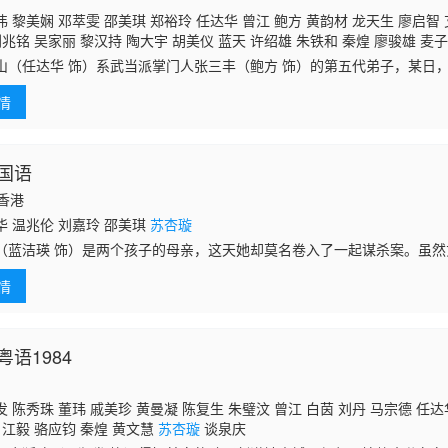
 黎美娴 邓萃雯 邵美琪 郑裕玲 任达华 曾江 鲍方 黄韵材 龙天生 廖启智 
刘兆铭 吴家丽 黎汉持 陶大宇 胡美仪 蓝天 许绍雄 朱铁和 秦煌 廖骏雄 麦子
陈狄克 吴茜薇 关海山 白茵 曾华倩 李香琴 容惠雯 黄敏仪 罗兰
苏杏璇
梁爱
山（任达华 饰）系武当派掌门人张三丰（鲍方 饰）的第五代弟子，某日
丹 高妙思 陈国权 黄新 冯国 郑家生 黎耀祥 陈荣峻 何贵林 谢宁 谭炳文 刘
饰）的挟持，来到了冰火岛上。在那里，张翠山邂逅了天鹰教教主的女儿殷
 虞天伟 黄一飞 杨菁菁 焦雄 关菁 凌汉 曾道美 罗
情
国语
国香港
 温兆伦 刘嘉玲 邵美琪
苏杏璇
（蓝洁瑛 饰）是两个孩子的母亲，这天她却莫名卷入了一起谋杀案。虽
讨回公道，但最终阿芳还是被判了死刑。随后丈夫也抛下两个儿子阿健（
情
饰）自
语1984
 陈秀珠 董玮 戚美珍 黄曼凝 陈复生 朱璧汶 曾江 白茵 刘丹 马宗德 任达
 江毅 骆应钧 秦煌 黄文慧
苏杏璇
谈泉庆