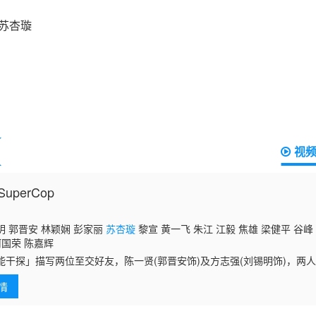
视
uperCop
 郭晋安 林颖娴 彭家丽
苏杏璇
黎宣 黄一飞 朱江 江毅 焦雄 梁健平 谷峰
河国荣 陈嘉辉
能干探」描写两位至交好友，陈一贤(郭晋安饰)及方志强(刘锡明饰)，两
后又分发到同一单位服务。 强生性善良没有心机，但处事有原则，不
情
排