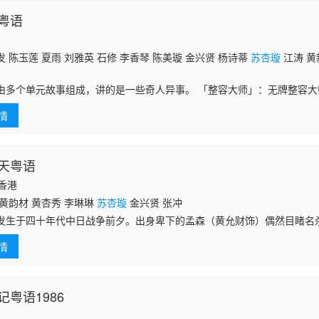
粤语
 陈玉莲 夏雨 刘雅英 石修 李香琴 陈美璇 金兴贤 杨诗蒂
苏杏璇
江涛 黄
由多个单元故事组成，讲的是一些奇人异事。 「整容大师」：无牌整容大师赵
牌整容，於是在庭上证明他为人整容实实好事，帮过不少人，不过最後他
情
天粤语
国香港
黄韵材 黄杏秀 李琳琳
苏杏璇
金兴贤 张冲
发生于四十年代中日战争前夕。出身卑下的孟森（黄允财饰）偶然目睹名
人行动，其枪法如神，孟森遂决意拜冷天涯为师。几经辛苦，终于成为冷
情
之中，
粤语1986