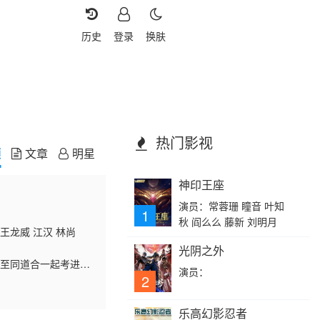
历史
登录
换肤
热门影视
频
文章
明星
神印王座
演员：常蓉珊 瞳音 叶知
1
秋 阎么么 藤新 刘明月
 王龙威 江汉 林尚
光阴之外
人至同道合一起考进了
演员：
愿随波逐流，因此屡
2
乐高幻影忍者