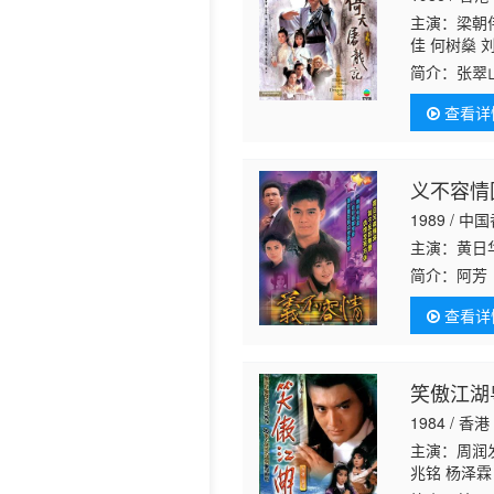
主演：梁朝伟
历史片
佳 何树燊 
华 麦皓为 
简介：
张翠
坚 高雄 刘
逊（曾江 
丽珠 骆应钧
查看详
两人情投意
义不容情
1989 / 中
主演：黄日华
简介：
阿芳
处奔波为她
查看详
（温兆伦 
笑傲江湖粤
1984 / 香港
主演：周润发
兆铭 杨泽霖