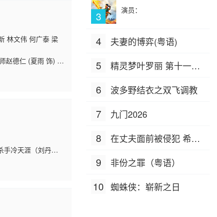
演员：
3
新 林文伟 何广泰 梁
4
夫妻的博弈(粤语)
德仁 (夏雨 饰) 被
5
精灵梦叶罗丽 第十一季
还是被判罪名成立。
（下）
6
波多野结衣之双飞调教
7
九门2026
8
在丈夫面前被侵犯 希岛
杀手冷天涯（刘丹
爱理 IPZ-505
天涯的弟子。 冷天涯
9
非份之罪（粤语）
10
蜘蛛侠：崭新之日