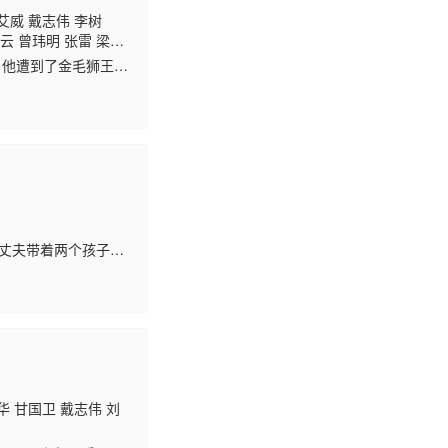
艾威 戴志伟 李树
云 曾玮明 张雷 梁鸿
 刘江 张英才 何璧
，他遭到了金毛狮王谢
碧仪 叶天行 曾慧云 吴
素素（郑裕玲 饰），
然丈夫带着两个孩子四
黄日华 饰）和阿康
华 甘国卫 戴志伟 刘