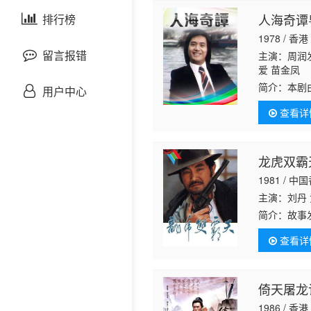
剧情片
人海奇谭
泰国剧
排行榜
欧美综艺
欧美动漫
1978 / 香港
战争片
留言报错
主演：周润发
爱 苗金凤
悬疑片
简介：
本剧
用户中心
法庭控告无
查看详
「
犯罪片
奇幻片
龙虎双霸
1981 / 中
邵氏电影
主演：刘丹 
简介：
故事
古装片
饰）进行杀
查看详
于一次行动
灾难片
倚天屠龙记
记录片
1986 / 香港