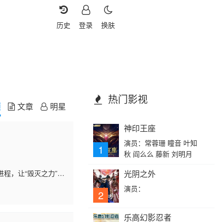
历史
登录
换肤
热门影视
频
文章
明星
神印王座
演员：常蓉珊 瞳音 叶知
1
秋 阎么么 藤新 刘明月
程，让“毁灭之力”席
光阴之外
罗丽仙境，叶罗丽战
演员：
2
乐高幻影忍者