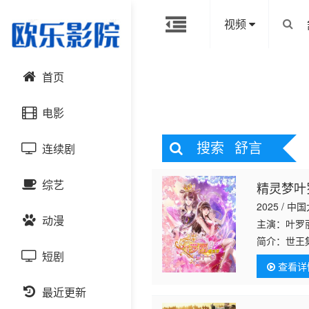
视频
首页
电影
搜索
舒言
连续剧
动作片
综艺
精灵梦叶
喜剧片
国产剧
2025 / 中
动漫
爱情片
港台剧
主演：叶罗
大陆综艺
简介：
世王
卷世界。灵
短剧
科幻片
日韩剧
日韩综艺
国产动漫
查看详
士们不畏艰
恐怖片
最近更新
欧美剧
港台综艺
日韩动漫