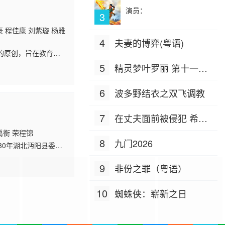
演员：
3
豪 程佳康 刘紫璇 杨雅
4
夫妻的博弈(粤语)
的原创，旨在教育孩
好女孩，名字叫作“花
5
精灵梦叶罗丽 第十一季
（下）
6
波多野结衣之双飞调教
7
在丈夫面前被侵犯 希岛
爱理 IPZ-505
禹衡 荣程锦
8
九门2026
30年湖北沔阳县委为
际卷土重来。洪湖赤
9
非份之罪（粤语）
10
蜘蛛侠：崭新之日