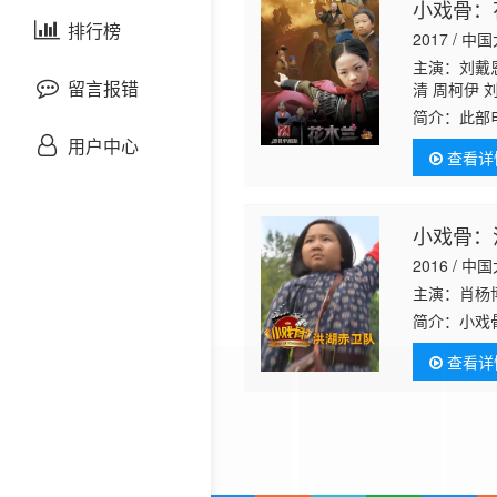
小戏骨：
剧情片
泰国剧
排行榜
欧美综艺
欧美动漫
2017 / 中
主演：刘戴恩
战争片
留言报错
清 周柯伊 
简介：
此部
悬疑片
子们对家人
用户中心
查看详
木兰”，花木
犯罪片
小戏骨：
奇幻片
2016 / 中
主演：肖杨博
邵氏电影
简介：
小戏
配合红军行
古装片
查看详
卫队在乡党
灾难片
记录片