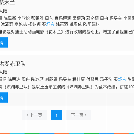
花木兰
国大陆
 陈禹衡 李欣怡 彭楚雅 周艺 肖杨博涵 梁博涵 葛奕德 周冉 杨旻奎 李俊
刘沐清奇 夏乾喆 杨纳娜 秦
舒言
韩蕙羽 姚奥依 欧阳瑞棋
电影是对迪士尼动画电影《花木兰》进行改编的基础上，增加了剧组自己
、朋友、祖国的爱。剧情简介：北魏时期，有一位个性爽朗，性情善良的
情
兰在父.
洪湖赤卫队
国大陆
涵 陈荣达 周冉 陶冰蓝 刘戴恩 杨旻奎 程佳康 付琴思 汤子洵 秦
舒言
陈
骨《洪湖赤卫队》是以王玉珍主演的《洪湖赤卫队》为蓝本改编，讲述19
动，暂时把赤卫队撤离彭家墩。彭家墩恶霸彭霸天趁红军转移暂离洪湖之
情
支部书记
上一页
1
下一页