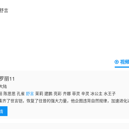
视
罗丽11
国大陆
丽 陈思思 孔雀
舒言
茉莉 建鹏 亮彩 齐娜 菲灵 辛灵 冰公主 水王子
集齐了世言铠，恢复了往昔的强大力量，他企图违背自然规律，加速进化进
犀令牌被毁，十阶冲破封印在即，黑暗再次降临。为了拯救人类世界和叶
情
险，勇敢