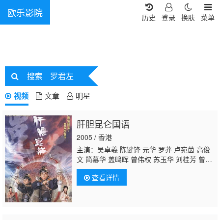
欧乐影院
历史
登录
换肤
菜单
搜索
罗君左
视频
文章
明星
肝胆昆仑国语
2005 / 香港
主演：吴卓羲 陈键锋 元华 罗莽 卢宛茵 高俊
文 简慕华 盖鸣晖 曾伟权 苏玉华 刘桂芳 曾慧
云 李海生 郭锋 曹敏莉 祝文君 李冈龙 林敬
查看详情
刚 郑家生 骆达华 陈荣峻 陈勉良 陈颖妍 林影
红 游飙 郭卓桦 李家鼎 蔡国庆
罗君左
何启
南 郭德信 戴耀明 郑俊弘 王俊棠 梁竞徽 麦嘉
伦 古明华 潘冠霖 杨嘉诺 黄凤琼 赵静仪 凌礼
文 陆骏光 张汉斌 魏惠文 赵永洪 李启杰 邵卓