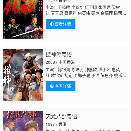
主演：尹扬明 李婉华 伍卫国 张凤妮 梁欽
祺 麦天恩 蔡嘉利 何英伟 秦煌 余慕莲 陈荣
峻
罗君左
郑家生 陈狄克 关菁 蔡国庆 黄新 冯
查看详情
素波 罗国维 梁葆贞 陈勉良 陈中坚 麦皓为 邓
汝超 游飙 郭卓桦 石雲 廖丽丽 邵卓尧 黄天
铎 曹濟 王伟梁 谭一清 周匡朝 張海勤 何璧
坚 王维德 梁健平 郑雷 黃成想 刘秀萍 徐广
林 蕭山仁
搜神传粤语
2008 / 中国香港
主演：陈锦鸿 陈浩民 钟嘉欣 谭小环 惠英
红 欧锦棠 胡定欣 郑子诚 于洋 陈思齐 姚乐
怡 鲁振顺 秦煌 蔡子健 黄泆潼 伍慧珊 张汉
查看详情
斌 戴耀明 赵永洪 黄乐儿 余慕莲 马海伦 刘晓
彤 黎彼得 安德尊
罗君左
余子明 郑家生 张裳
千 江梓玮 沈可欣 杜港 关伊彤 叶凯茵 朱婉
仪 曾琬莎 杨鸿俊 郑世豪 关德辉 陈狄克 凌礼
文 李启杰 陆骏光 郑健乐 彭皓锋 赵敏通 宋紫
天龙八部粤语
盈 王基信 林淑敏 黄梓玮 魏惠文 曾梓明 招石
文 陈勉良 曾健明 李海生 刘桂芳 许明志 刘天
1997 / 香港
龙 郭德信 梁珈咏 程可为 李思欣 潘冠霖 黄文