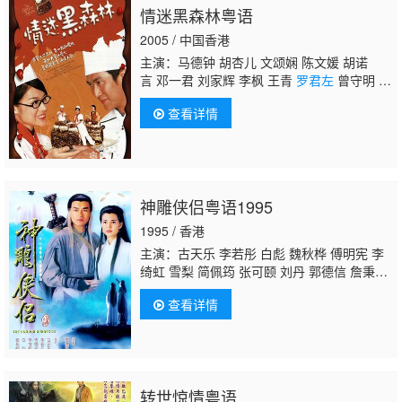
情迷黑森林粤语
尧 霍健邦 廖丽丽 陈念君 苏恩磁 丁主惠 赵乐
贤 徐荣 何芷珊 沈可欣 王维德 彭皓锋 林远
2005 / 中国香港
迎 殷樱 叶凯茵 罗泳娴 李丽丽 萧徽勇 郑
主演：马德钟 胡杏儿 文颂娴 陈文媛 胡诺
言 邓一君 刘家辉 李枫 王青
罗君左
曾守明 戴
耀明 汤俊明 夏竹欣 陈姿颖 罗泳娴 鲁文杰 伍
查看详情
泺文 司徒瑞祈 艾威 马蹄露 河国荣 朱凯婷 王
树熹 李丽丽 蔡子健 罗冠兰 伍文生 朱咪咪 李
思捷 郭德信 李鸿杰 陈山聪 杨卓娜 张达伦 梁
健平 叶振声 邓英敏
神雕侠侣粤语1995
1995 / 香港
主演：古天乐 李若彤 白彪 魏秋桦 傅明宪 李
绮虹 雪梨 简佩筠 张可颐 刘丹 郭德信 詹秉
熙 朱铁和 骆应钧 吴家辉 李家强 戴志伟 江
查看详情
毅 黄仲匡 张翼 苏玉华 黎耀祥 李国麟 吴家
乐 李子雄 何洁珊 李耀景 冯晓文 刘江 李丽
丽 陈启泰 蔡云霞 李桂英 黄智贤 温文英 刘家
辉 冯素波 廖骏雄 李子奇 关菁 张鸿昌 罗兰 张
延 黎汉持 马海伦 蔡国庆 鲁振顺 焦雄 麦子
转世惊情粤语
云 陈狄克 廖丽丽 陈安莹 虞天伟 博君 游飙 吕