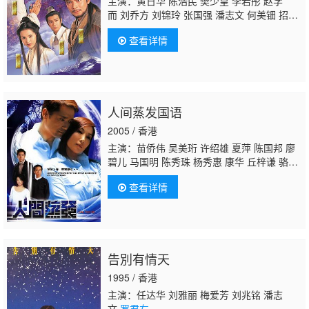
主演：黄日华 陈浩民 樊少皇 李若彤 赵学
而 刘乔方 刘锦玲 张国强 潘志文 何美钿 招石
文 李国麟 雪梨 黄纪莹 吕有慧 冯晓文 李桂
查看详情
英 马清仪 赵静仪 陈安莹 苏恩磁 李成昌 刘
江 王伟 冯瑞珍 陈燕行 郭德信 陈荣峻 江汉 温
双燕 李鸿杰 骆应钧 廖骏雄 麦子云 邵卓尧 麦
长青 梁健平 梁钦棋 陈狄克
罗君左
余慕莲 李
龙基 刘丹 蔡国庆 陈中坚 凌汉 区岳 何图英 黄
人间蒸发国语
新 李耀景 曹济 梁少秋 邱万城 郑家生 孙季
卿 吕剑光 石云 曾健明 何璧坚 龙志成 李海
2005 / 香港
生 罗国维 艾威 鲍方 薛纯基 郭卓桦 沈宝思
主演：苗侨伟 吴美珩 许绍雄 夏萍 陈国邦 廖
碧儿 马国明 陈秀珠 杨秀惠 康华 丘梓谦 骆应
钧 蔡洁雯 邓健泓 张英才 钟志光 李思捷 陈思
查看详情
齐 鲁振顺 简慕华 米雪 邝佐辉 梁舜燕 李日
升 王俊棠 黄智贤 王青
罗君左
袁洁仪 吴幸
美 李漫芬 王少玲 林远迎 萧徽勇 陈琪 陈荣
峻 殷樱 潘家雯 杨嘉诺 河国荣 戴志伟 罗莽 李
丽丽 黄芓晴 郑家生 蔡国庆 赵季筱 钟建文
告別有情天
1995 / 香港
主演：任达华 刘雅丽 梅爱芳 刘兆铭 潘志
文
罗君左