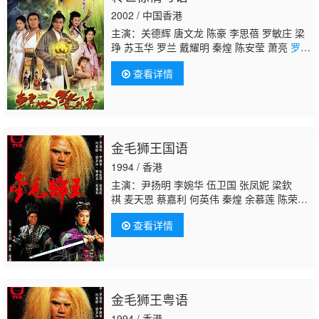
剑光 孙季卿 区岳
罗君左
戴少民 邓汝超 伍文
2002 / 中国香港
生 汤俊明 张宏伟 薛纯基 何金灵 简文达
主演：关德辉 唐文龙 陈豪 李思蓓 罗敏庄 梁
琤 苏玉华 罗兰 戴耀明 秦煌 陈安莹 萧亮
罗君
左
余子明 廖启智 马小灵 蔡国庆 陈琪 成珈
查看详情
莹 刘家辉 鲁振顺 陈玟希 杨嘉诺 陈荣峻 白
茵 梁葆贞 郭德信 曾慧云 华忠男 廖丽丽 谢朗
庭
金毛狮王国语
1994 / 香港
主演：尹扬明 李婉华 伍卫国 张凤妮 梁欽
祺 麦天恩 蔡嘉利 何英伟 秦煌 余慕莲 陈荣
峻
罗君左
郑家生 陈狄克 关菁 蔡国庆 黄新 冯
查看详情
素波 罗国维 梁葆贞 陈勉良 陈中坚 麦皓为 邓
汝超 游飙 郭卓桦 石雲 廖丽丽 邵卓尧 黄天
铎 曹濟 王伟梁 谭一清 周匡朝 張海勤 何璧
坚 王维德 梁健平 郑雷 黃成想 刘秀萍 徐广
林 蕭山仁
金毛狮王粤语
1994 / 香港