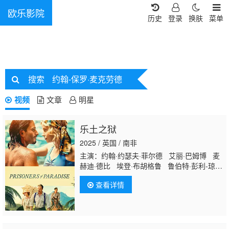
欧乐影院
历史
登录
换肤
菜单
搜索
约翰-保罗·麦克劳德
视频
文章
明星
乐土之狱
2025 / 英国 / 南非
主演：约翰·约瑟夫·菲尔德 艾丽·巴姆博 麦
赫迪·德比 埃登·布胡格鲁 鲁伯特·彭利-琼斯
罗娜·迈特拉 爱德华·阿克鲁特 艾米·贝丝·
查看详情
海耶斯 Emilio Iglesias Clara Marley
Thierry Garnier Richard Sumitro Hugo
Stone Anusha Prakash Naglaa Boodhun