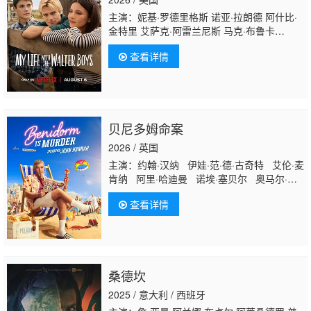
主演：妮基·罗德里格斯 诺亚·拉朗德 阿什比·
金特里 艾萨克·阿雷兰尼斯 马克·布鲁卡
斯 Sally Cacic 柯瑞·福格尔玛尼斯 Lennix
查看详情
James 艾琳·卡普拉克 约翰尼·林克 米娅·洛
韦 杰克·曼利 保罗·麦克吉莱恩 Naveen
Paddock 迈尔斯·佩雷斯
贝尼多姆命案
2026 / 英国
主演：约翰·汉纳 伊娃·范·德·古奇特 艾伦·麦
肯纳 阿里·哈迪曼 诺埃·塞贝尔 奥马尔·沙
克尔 Tábata Cerezo Carolina Bécquer
查看详情
Samantha Power 艾妮安娜·卡布罗尔 伊恩·
克宁汉 吉姆·英格利氏 Damian Schedler
Cruz Vaitiare Ramos
桑德坎
2025 / 意大利 / 西班牙