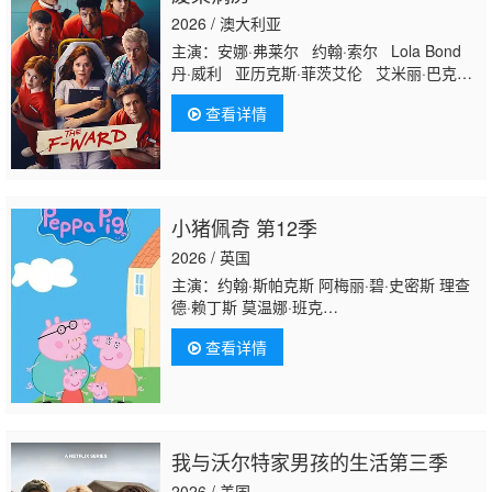
2026 / 澳大利亚
主演：安娜·弗莱尔 约翰·索尔 Lola Bond
丹·威利 亚历克斯·菲茨艾伦 艾米丽·巴克雷
Annie Boyle Rishab Kern
查看详情
小猪佩奇 第12季
2026 / 英国
主演：约翰·斯帕克斯 阿梅丽·碧·史密斯 理查
德·赖丁斯 莫温娜·班克
斯 Kira Monteith Alice May
查看详情
我与沃尔特家男孩的生活第三季
2026 / 美国