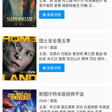
主演：詹·亚曼 阿兰娜·布卢尔 阿莱桑德罗·普
莱齐奥西 爱德·维斯特维克 约翰·汉
纳 Madeleine Price 萨穆埃莱·塞格雷
查看详情
托 Mark Grosy Gilberto Gliozzi Freddy Drabb
吉丽卡·德维 Marcus Hodson 瑟吉·诺普
科 Mauro Aversano Samuel Kay 山内春彦 西
蒙·里佐
尼 Mattia Sonnino Giulia Fraschetti Franklin G
国土安全第五季
2015 / 美国
主演：克莱尔·丹妮丝 鲁伯特·弗兰德 曼迪·帕
廷金 米兰达·奥图 亚历山大·费林 莎拉·索科洛
維奇 塞巴斯蒂安·科赫 尼娜·霍斯 F·默里·亚伯
查看详情
拉罕 阿斯尔·阿德尔 麦卡·霍普特曼 约翰·盖
兹 萨米尔·富赫斯 马丁·乌特克 阿德南·马拉
尔 Noemi Besedes 露西·波尔 Hussi
Kutlucan 法希姆·法兹利 克里斯·泰辛格
斯图尔特未能拯救宇宙
2026 / 美国
主演：布兰顿·莫拉莱斯 劳伦·拉普库斯 布莱恩
·波塞恩 约翰·罗斯·鲍伊 丁瑞奇 乔什·布雷