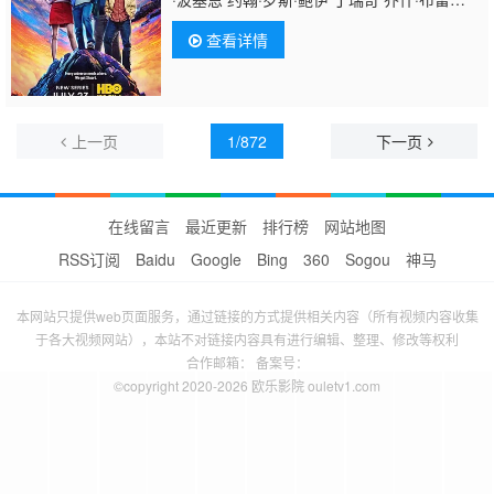
纳 凯文·苏斯曼 路易斯·穆斯蒂略 瑞恩·卡特赖
查看详情
特 阿蒂克斯·巴塔坎 雅沙·斯莱瑟斯 维奥莱特·
林
茨 Brooklyn·Rose Gastón·Brouet Anthony·Gia
上一页
1/872
下一页
在线留言
最近更新
排行榜
网站地图
RSS订阅
Baidu
Google
Bing
360
Sogou
神马
本网站只提供web页面服务，通过链接的方式提供相关内容（所有视频内容收集
于各大视频网站），本站不对链接内容具有进行编辑、整理、修改等权利
合作邮箱： 备案号：
©copyright 2020-2026 欧乐影院 ouletv1.com