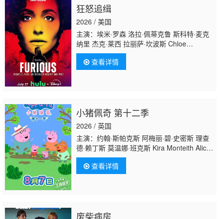
狂怒追缉
2026 / 美国
主演：埃米·罗森 洛拉·佩蒂克鲁 斯科特·麦克
纳里 杰克·莱西 拉丽萨·坎波斯 Chloe
Carrillo A·J·帕拉托雷 亚历克斯·莫夫 伊丽莎白
查看详情
·斯塔尔曼 杰里米·桑普尔 约翰·福特-邓克 奇里
尔·保兰 乔纳森·本德 Frank Pando Jazmyn C
Dorsey 贾斯廷·安德鲁·菲利普斯
小猪佩奇 第十二季
2026 / 英国
主演：约翰·斯帕克斯 阿梅丽·碧·史密斯 理查
德·赖丁斯 莫温娜·班克斯 Kira Monteith Alice
May
查看详情
废柴病房