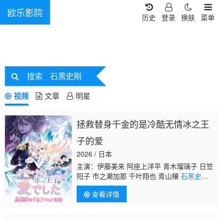
欧乐影院
历史
登录
换肤
菜单
搜索
石黑史刚
视频
文章
明星
拯救替身千金的是冷酷无情冰之王
子的爱
2026 / 日本
主演：伊藤美来 阿座上洋平 青木瑠璃子 日笠
阳子 市之濑加那 千叶翔也 青山穰
石黑史
刚
吉川幸宏 前川凉子 奈波果林 义村优
查看详情