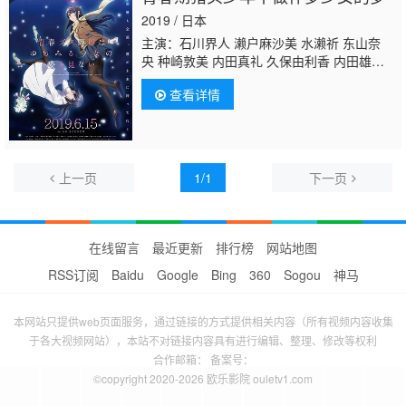
2019 / 日本
主演：石川界人 濑户麻沙美 水濑祈 东山奈
央 种崎敦美 内田真礼 久保由利香 内田雄
马 佐藤聪美 相川奈都姬 志村知幸 大津爱
查看详情
理 福西胜也 奈波果林 柚木尚子
石黑史刚
内
野孝聪 内村史子 影山灯
上一页
1/1
下一页
在线留言
最近更新
排行榜
网站地图
RSS订阅
Baidu
Google
Bing
360
Sogou
神马
本网站只提供web页面服务，通过链接的方式提供相关内容（所有视频内容收集
于各大视频网站），本站不对链接内容具有进行编辑、整理、修改等权利
合作邮箱： 备案号：
©copyright 2020-2026 欧乐影院 ouletv1.com