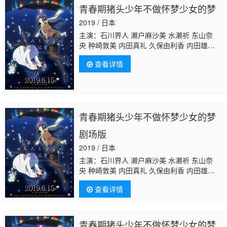
青春期猪头少年不做怀梦少女的梦
2019 / 日本
主演：石川界人 濑户麻沙美 水濑祈 东山奈
央 种崎敦美 内田真礼 久保由利香 内田雄
马 佐藤聪美 相川奈都姬 志村知幸 大津爱
查看详情
理 福西胜也 奈波果林 柚木尚子
石黑史刚
内
野孝聪 内村史子 影山灯
青春期猪头少年不做怀梦少女的梦
剧场版
2019 / 日本
主演：石川界人 濑户麻沙美 水濑祈 东山奈
央 种崎敦美 内田真礼 久保由利香 内田雄
马 佐藤聪美 相川奈都姬 志村知幸 大津爱
查看详情
理 福西胜也 奈波果林 柚木尚子
石黑史刚
内
野孝聪 内村史子 影山灯
青春期猪头少年不做怀梦少女的梦